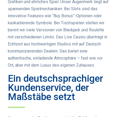
Grafiken und ehrliches Spiel. Unser Augenmerk liegt auf
spannenden Spielmechaniken. Bei Slots sind das
innovative Features wie “Buy Bonus”-Optionen oder
kaskadierende Symbole. Bei Tischspielen stellen wir
bereit wir viele Versionen von Blackjack und Roulette
mit verschiedenen Limits. Das Live Casino überträgt in
Echtzeit aus hochwertigen Studios mit auf Deutsch
kommunizierenden Dealern. Das bietet eine
authentische, einladende Atmosphäre – fast wie vor
Ort, aber mit dem Luxus des eigenen Zuhauses.
Ein deutschsprachiger
Kundenservice, der
Maßstäbe setzt