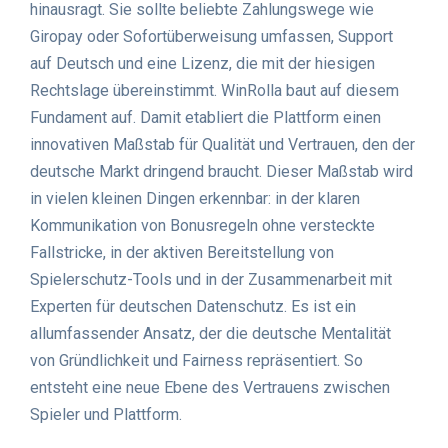
hinausragt. Sie sollte beliebte Zahlungswege wie
Giropay oder Sofortüberweisung umfassen, Support
auf Deutsch und eine Lizenz, die mit der hiesigen
Rechtslage übereinstimmt. WinRolla baut auf diesem
Fundament auf. Damit etabliert die Plattform einen
innovativen Maßstab für Qualität und Vertrauen, den der
deutsche Markt dringend braucht. Dieser Maßstab wird
in vielen kleinen Dingen erkennbar: in der klaren
Kommunikation von Bonusregeln ohne versteckte
Fallstricke, in der aktiven Bereitstellung von
Spielerschutz-Tools und in der Zusammenarbeit mit
Experten für deutschen Datenschutz. Es ist ein
allumfassender Ansatz, der die deutsche Mentalität
von Gründlichkeit und Fairness repräsentiert. So
entsteht eine neue Ebene des Vertrauens zwischen
Spieler und Plattform.