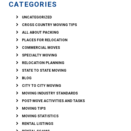
CATEGORIES
UNCATEGORIZED
CROSS COUNTRY MOVING TIPS
ALL ABOUT PACKING
PLACES FOR RELOCATION
COMMERCIAL MOVES
SPECIALTY MOVING
RELOCATION PLANNING
STATE TO STATE MOVING
BLOG
CITY TO CITY MOVING
MOVING INDUSTRY STANDARDS
POST-MOVE ACTIVITIES AND TASKS
MOVING TIPS
MOVING STATISTICS
RENTAL LISTINGS