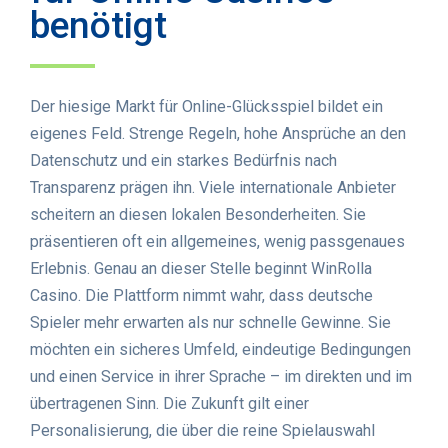
benötigt
Der hiesige Markt für Online-Glücksspiel bildet ein
eigenes Feld. Strenge Regeln, hohe Ansprüche an den
Datenschutz und ein starkes Bedürfnis nach
Transparenz prägen ihn. Viele internationale Anbieter
scheitern an diesen lokalen Besonderheiten. Sie
präsentieren oft ein allgemeines, wenig passgenaues
Erlebnis. Genau an dieser Stelle beginnt WinRolla
Casino. Die Plattform nimmt wahr, dass deutsche
Spieler mehr erwarten als nur schnelle Gewinne. Sie
möchten ein sicheres Umfeld, eindeutige Bedingungen
und einen Service in ihrer Sprache – im direkten und im
übertragenen Sinn. Die Zukunft gilt einer
Personalisierung, die über die reine Spielauswahl