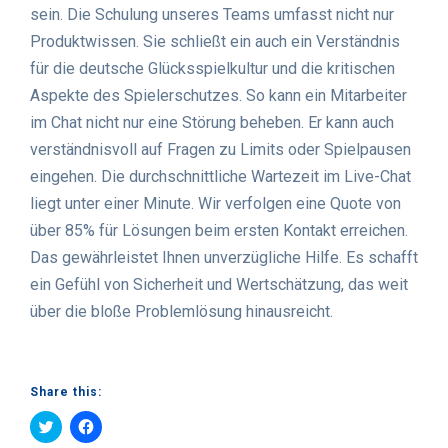
sein. Die Schulung unseres Teams umfasst nicht nur
Produktwissen. Sie schließt ein auch ein Verständnis
für die deutsche Glücksspielkultur und die kritischen
Aspekte des Spielerschutzes. So kann ein Mitarbeiter
im Chat nicht nur eine Störung beheben. Er kann auch
verständnisvoll auf Fragen zu Limits oder Spielpausen
eingehen. Die durchschnittliche Wartezeit im Live-Chat
liegt unter einer Minute. Wir verfolgen eine Quote von
über 85% für Lösungen beim ersten Kontakt erreichen.
Das gewährleistet Ihnen unverzügliche Hilfe. Es schafft
ein Gefühl von Sicherheit und Wertschätzung, das weit
über die bloße Problemlösung hinausreicht.
Share this:
Click
Click
to
to