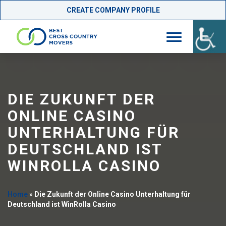
CREATE COMPANY PROFILE
Skip
to
content
DIE ZUKUNFT DER
ONLINE CASINO
UNTERHALTUNG FÜR
DEUTSCHLAND IST
WINROLLA CASINO
Home
»
Die Zukunft der Online Casino Unterhaltung für
Deutschland ist WinRolla Casino