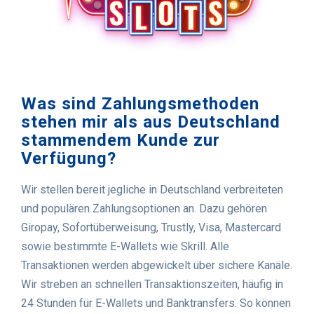
Was sind Zahlungsmethoden
stehen mir als aus Deutschland
stammendem Kunde zur
Verfügung?
Wir stellen bereit jegliche in Deutschland verbreiteten
und populären Zahlungsoptionen an. Dazu gehören
Giropay, Sofortüberweisung, Trustly, Visa, Mastercard
sowie bestimmte E-Wallets wie Skrill. Alle
Transaktionen werden abgewickelt über sichere Kanäle.
Wir streben an schnellen Transaktionszeiten, häufig in
24 Stunden für E-Wallets und Banktransfers. So können