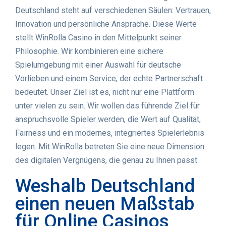
Deutschland steht auf verschiedenen Säulen: Vertrauen,
Innovation und persönliche Ansprache. Diese Werte
stellt WinRolla Casino in den Mittelpunkt seiner
Philosophie. Wir kombinieren eine sichere
Spielumgebung mit einer Auswahl für deutsche
Vorlieben und einem Service, der echte Partnerschaft
bedeutet. Unser Ziel ist es, nicht nur eine Plattform
unter vielen zu sein. Wir wollen das führende Ziel für
anspruchsvolle Spieler werden, die Wert auf Qualität,
Fairness und ein modernes, integriertes Spielerlebnis
legen. Mit WinRolla betreten Sie eine neue Dimension
des digitalen Vergnügens, die genau zu Ihnen passt.
Weshalb Deutschland
einen neuen Maßstab
für Online Casinos