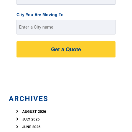
Street
City You Are Moving To
Address
Street
Address
ARCHIVES
AUGUST 2026
JULY 2026
JUNE 2026