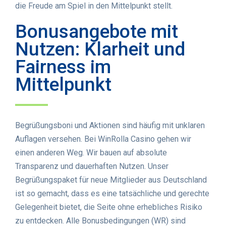
die Freude am Spiel in den Mittelpunkt stellt.
Bonusangebote mit
Nutzen: Klarheit und
Fairness im
Mittelpunkt
Begrüßungsboni und Aktionen sind häufig mit unklaren
Auflagen versehen. Bei WinRolla Casino gehen wir
einen anderen Weg. Wir bauen auf absolute
Transparenz und dauerhaften Nutzen. Unser
Begrüßungspaket für neue Mitglieder aus Deutschland
ist so gemacht, dass es eine tatsächliche und gerechte
Gelegenheit bietet, die Seite ohne erhebliches Risiko
zu entdecken. Alle Bonusbedingungen (WR) sind