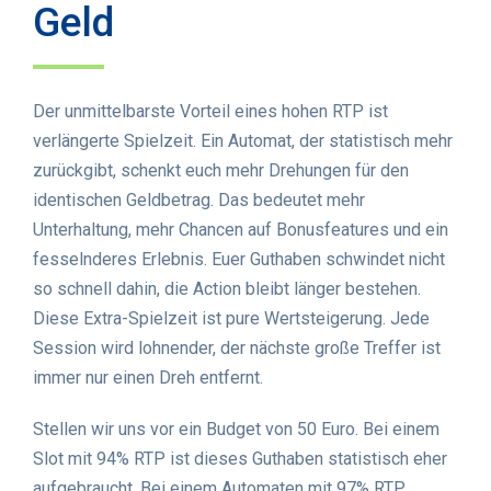
Geld
Der unmittelbarste Vorteil eines hohen RTP ist
verlängerte Spielzeit. Ein Automat, der statistisch mehr
zurückgibt, schenkt euch mehr Drehungen für den
identischen Geldbetrag. Das bedeutet mehr
Unterhaltung, mehr Chancen auf Bonusfeatures und ein
fesselnderes Erlebnis. Euer Guthaben schwindet nicht
so schnell dahin, die Action bleibt länger bestehen.
Diese Extra-Spielzeit ist pure Wertsteigerung. Jede
Session wird lohnender, der nächste große Treffer ist
immer nur einen Dreh entfernt.
Stellen wir uns vor ein Budget von 50 Euro. Bei einem
Slot mit 94% RTP ist dieses Guthaben statistisch eher
aufgebraucht. Bei einem Automaten mit 97% RTP