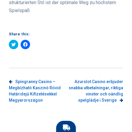
strukturierten Stil ist der optimale Weg zu höchstem
Spielspaß.
Share this:
Click
Click
to
to
share
share
on
on
Twitter
Facebook
(Opens
(Opens
in
in
new
new
window)
window)
Post
Spingranny Casino –
Azurslot Casino erbjuder
Megbízható Kaszinó Rövid
snabba utbetalningar, riktiga
navigation
Határidejű Kifizetésekkel
vinster och oändlig
Magyarországon
spelglädje i Sverige