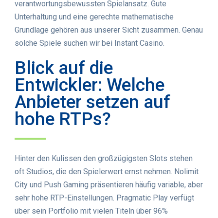
verantwortungsbewussten Spielansatz. Gute
Unterhaltung und eine gerechte mathematische
Grundlage gehören aus unserer Sicht zusammen. Genau
solche Spiele suchen wir bei Instant Casino.
Blick auf die
Entwickler: Welche
Anbieter setzen auf
hohe RTPs?
Hinter den Kulissen den großzügigsten Slots stehen
oft Studios, die den Spielerwert ernst nehmen. Nolimit
City und Push Gaming präsentieren häufig variable, aber
sehr hohe RTP-Einstellungen. Pragmatic Play verfügt
über sein Portfolio mit vielen Titeln über 96%