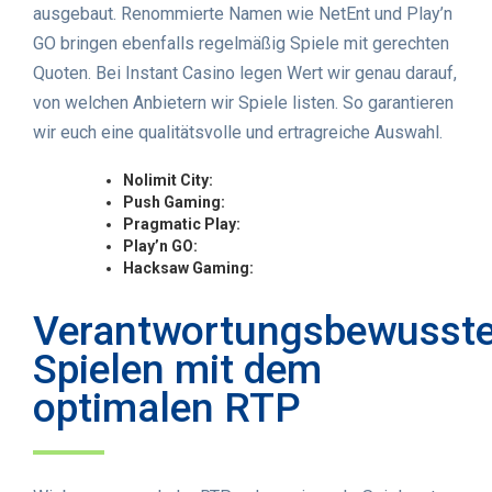
ausgebaut. Renommierte Namen wie NetEnt und Play’n
GO bringen ebenfalls regelmäßig Spiele mit gerechten
Quoten. Bei Instant Casino legen Wert wir genau darauf,
von welchen Anbietern wir Spiele listen. So garantieren
wir euch eine qualitätsvolle und ertragreiche Auswahl.
Nolimit City:
Push Gaming:
Pragmatic Play:
Play’n GO:
Hacksaw Gaming:
Verantwortungsbewusst
Spielen mit dem
optimalen RTP