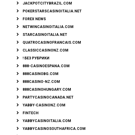
JACKPOTCITYBRAZIL.COM
POKERSTARSCASINOITALIA.NET
FOREX NEWS
NETWINCASINOITALIA.COM
STARCASINOITALIA.NET
QUATROCASINOFRANCAIS.COM
CLASSICCASINONZ.COM
! БЕЗ РУБРИКИ
888-CASINOESPANA.COM
888CASINOBG.COM
888CASINO-NZ.COM
888CASINOHUNGARY.COM
PARTYCASINOCANADA.NET
YABBY-CASINONZ.COM
FINTECH
YABBYCASINOITALIA.COM
YABBYCASINOSOUTHAFRICA.COM