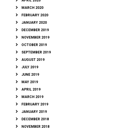
APRIL 2020
MARCH 2020
FEBRUARY 2020
JANUARY 2020
DECEMBER 2019
NOVEMBER 2019
OCTOBER 2019
SEPTEMBER 2019
AUGUST 2019
JULY 2019
JUNE 2019
MAY 2019
APRIL 2019
MARCH 2019
FEBRUARY 2019
JANUARY 2019
DECEMBER 2018
NOVEMBER 2018