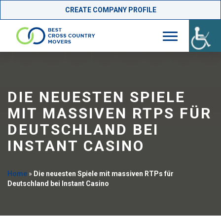
CREATE COMPANY PROFILE
Skip
to
content
DIE NEUESTEN SPIELE
MIT MASSIVEN RTPS FÜR
DEUTSCHLAND BEI
INSTANT CASINO
Home
»
Die neuesten Spiele mit massiven RTPs für
Deutschland bei Instant Casino