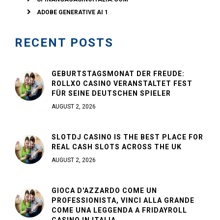
ADOBE GENERATIVE AI 1
RECENT POSTS
GEBURTSTAGSMONAT DER FREUDE:
ROLLXO CASINO VERANSTALTET FEST
FÜR SEINE DEUTSCHEN SPIELER
AUGUST 2, 2026
SLOTDJ CASINO IS THE BEST PLACE FOR
REAL CASH SLOTS ACROSS THE UK
AUGUST 2, 2026
GIOCA D'AZZARDO COME UN
PROFESSIONISTA, VINCI ALLA GRANDE
COME UNA LEGGENDA A FRIDAYROLL