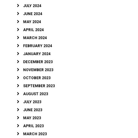
JULY 2024
JUNE 2024
MAY 2024
APRIL 2024
MARCH 2024
FEBRUARY 2024
JANUARY 2024
DECEMBER 2023
NOVEMBER 2023
OCTOBER 2023
SEPTEMBER 2023
AUGUST 2023
JULY 2023
JUNE 2023
MAY 2023
APRIL 2023
MARCH 2023