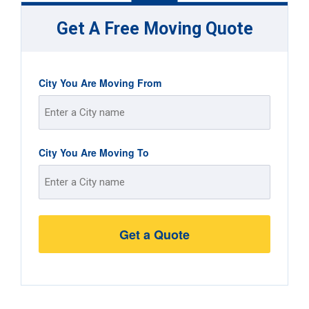
Get A Free Moving Quote
City You Are Moving From
Street
City You Are Moving To
Address
Street
Address