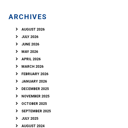
ARCHIVES
AUGUST 2026
JULY 2026
JUNE 2026
MAY 2026
APRIL 2026
MARCH 2026
FEBRUARY 2026
JANUARY 2026
DECEMBER 2025
NOVEMBER 2025
OCTOBER 2025
SEPTEMBER 2025
JULY 2025
AUGUST 2024