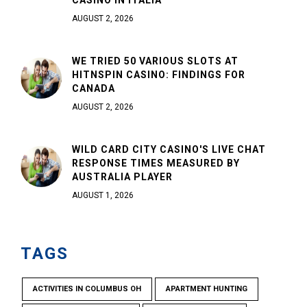
CASINO IN ITALIA
AUGUST 2, 2026
WE TRIED 50 VARIOUS SLOTS AT
HITNSPIN CASINO: FINDINGS FOR
CANADA
AUGUST 2, 2026
WILD CARD CITY CASINO'S LIVE CHAT
RESPONSE TIMES MEASURED BY
AUSTRALIA PLAYER
AUGUST 1, 2026
TAGS
ACTIVITIES IN COLUMBUS OH
APARTMENT HUNTING