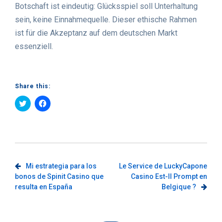
Botschaft ist eindeutig: Glücksspiel soll Unterhaltung
sein, keine Einnahmequelle. Dieser ethische Rahmen
ist für die Akzeptanz auf dem deutschen Markt
essenziell.
Share this:
Click
Click
to
to
share
share
on
on
Twitter
Facebook
(Opens
(Opens
in
in
new
new
window)
window)
Post
Mi estrategia para los
Le Service de LuckyCapone
bonos de Spinit Casino que
Casino Est-Il Prompt en
navigation
resulta en España
Belgique ?