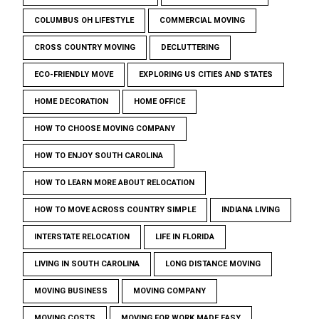
COLUMBUS OH LIFESTYLE
COMMERCIAL MOVING
CROSS COUNTRY MOVING
DECLUTTERING
ECO-FRIENDLY MOVE
EXPLORING US CITIES AND STATES
HOME DECORATION
HOME OFFICE
HOW TO CHOOSE MOVING COMPANY
HOW TO ENJOY SOUTH CAROLINA
HOW TO LEARN MORE ABOUT RELOCATION
HOW TO MOVE ACROSS COUNTRY SIMPLE
INDIANA LIVING
INTERSTATE RELOCATION
LIFE IN FLORIDA
LIVING IN SOUTH CAROLINA
LONG DISTANCE MOVING
MOVING BUSINESS
MOVING COMPANY
MOVING COSTS
MOVING FOR WORK MADE EASY