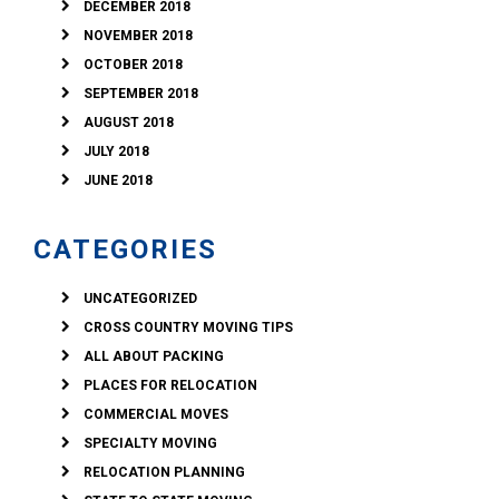
DECEMBER 2018
NOVEMBER 2018
OCTOBER 2018
SEPTEMBER 2018
AUGUST 2018
JULY 2018
JUNE 2018
CATEGORIES
UNCATEGORIZED
CROSS COUNTRY MOVING TIPS
ALL ABOUT PACKING
PLACES FOR RELOCATION
COMMERCIAL MOVES
SPECIALTY MOVING
RELOCATION PLANNING