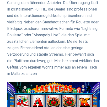
Gaming, dem führenden Anbieter. Die Übertragung läuft
in kristallklarem Full HD, die Dealer sind professionell
und die Interaktionsmöglichkeiten präsentieren sich
vielfältig. Neben den Standardtischen für Roulette oder
Blackjack existieren innovative Formate wie “Lightning
Roulette” oder “Monopoly Live”, die das Spiel mit
zusätzlichen Elementen auflockern. Meine Tests
zeigen: Entscheidend stellen dar eine geringe
Verzögerung und stabile Streams. Hier bewährt sich
die Plattform durchweg gut. Man bekommt wirklich das
Gefühl, vom eigenen Wohnzimmer aus an einem Tisch
in Malta zu sitzen.