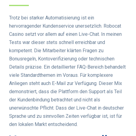
Trotz bei starker Automatisierung ist ein
hervorragender Kundenservice unersetzlich. Robocat
Casino setzt vor allem auf einen Live-Chat. In meinen
Tests war dieser stets schnell erreichbar und
kompetent. Die Mitarbeiter klärten Fragen zu
Bonusregeln, Kontoverifizierung oder technischen
Details präzise. Ein detaillierter FAQ-Bereich behandelt
viele Standardthemen im Voraus. Für komplexere
Anliegen steht auch E-Mail zur Verfügung. Dieser Mix
demonstriert, dass die Plattform den Support als Teil
der Kundenbindung betrachtet und nicht als
unerwünschte Pflicht. Dass der Live-Chat in deutscher
Sprache und zu sinnvollen Zeiten verfügbar ist, ist für
den lokalen Markt entscheidend.