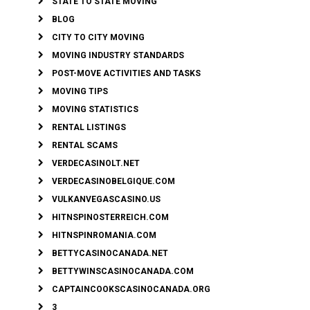
STATE TO STATE MOVING
BLOG
CITY TO CITY MOVING
MOVING INDUSTRY STANDARDS
POST-MOVE ACTIVITIES AND TASKS
MOVING TIPS
MOVING STATISTICS
RENTAL LISTINGS
RENTAL SCAMS
VERDECASINOLT.NET
VERDECASINOBELGIQUE.COM
VULKANVEGASCASINO.US
HITNSPINOSTERREICH.COM
HITNSPINROMANIA.COM
BETTYCASINOCANADA.NET
BETTYWINSCASINOCANADA.COM
CAPTAINCOOKSCASINOCANADA.ORG
3