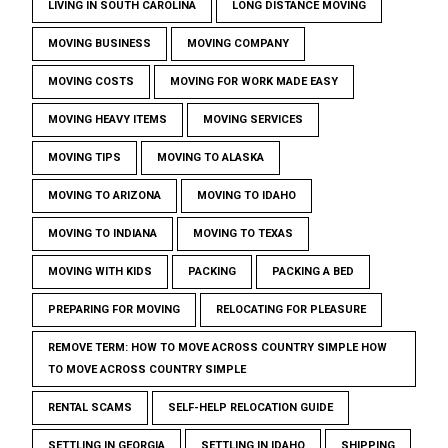
LIVING IN SOUTH CAROLINA
LONG DISTANCE MOVING
MOVING BUSINESS
MOVING COMPANY
MOVING COSTS
MOVING FOR WORK MADE EASY
MOVING HEAVY ITEMS
MOVING SERVICES
MOVING TIPS
MOVING TO ALASKA
MOVING TO ARIZONA
MOVING TO IDAHO
MOVING TO INDIANA
MOVING TO TEXAS
MOVING WITH KIDS
PACKING
PACKING A BED
PREPARING FOR MOVING
RELOCATING FOR PLEASURE
REMOVE TERM: HOW TO MOVE ACROSS COUNTRY SIMPLE HOW
TO MOVE ACROSS COUNTRY SIMPLE
RENTAL SCAMS
SELF-HELP RELOCATION GUIDE
SETTLING IN GEORGIA
SETTLING IN IDAHO
SHIPPING