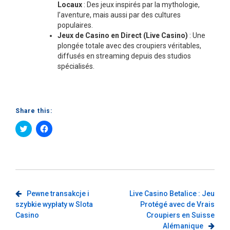
Locaux
: Des jeux inspirés par la mythologie,
l’aventure, mais aussi par des cultures
populaires.
Jeux de Casino en Direct (Live Casino)
: Une
plongée totale avec des croupiers véritables,
diffusés en streaming depuis des studios
spécialisés.
Share this:
Click
Click
to
to
share
share
on
on
Twitter
Facebook
(Opens
(Opens
in
in
new
new
window)
window)
Post
Pewne transakcje i
Live Casino Betalice : Jeu
szybkie wypłaty w Slota
Protégé avec de Vrais
navigation
Casino
Croupiers en Suisse
Alémanique