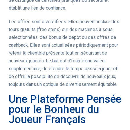
se distingue de certaines pratiques du secteur et
établit une lien de confiance.
Les offres sont diversifiées. Elles peuvent inclure des
tours gratuits (free spins) sur des machines à sous
sélectionnées, des bonus de dépôt ou des offres de
cashback. Elles sont actualisées périodiquement pour
retenir la clientèle présente tout en séduisant de
nouveaux joueurs. Le but est d’fournir une valeur
supplémentaire, de étendre le temps passé à jouer et
de offrir la possibilité de découvrir de nouveaux jeux,
toujours dans un optique de divertissement équitable.
Une Plateforme Pensée
pour le Bonheur du
Joueur Français