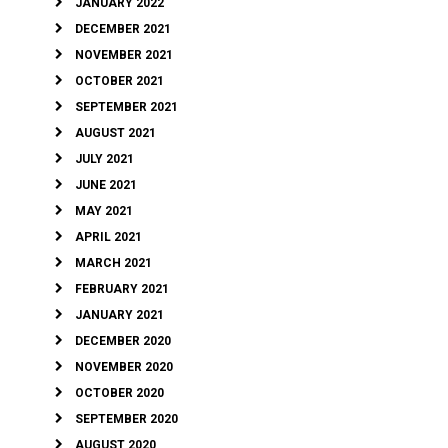
JANUARY 2022
DECEMBER 2021
NOVEMBER 2021
OCTOBER 2021
SEPTEMBER 2021
AUGUST 2021
JULY 2021
JUNE 2021
MAY 2021
APRIL 2021
MARCH 2021
FEBRUARY 2021
JANUARY 2021
DECEMBER 2020
NOVEMBER 2020
OCTOBER 2020
SEPTEMBER 2020
AUGUST 2020