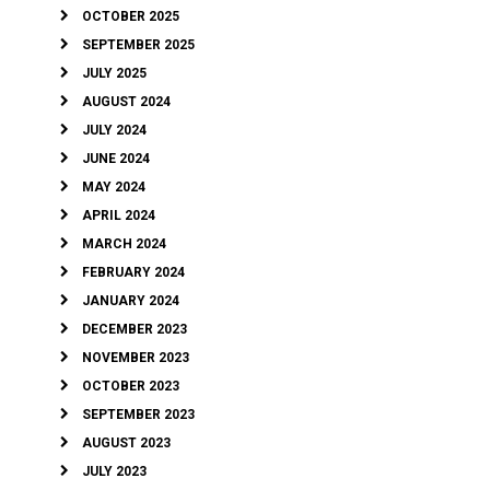
OCTOBER 2025
SEPTEMBER 2025
JULY 2025
AUGUST 2024
JULY 2024
JUNE 2024
MAY 2024
APRIL 2024
MARCH 2024
FEBRUARY 2024
JANUARY 2024
DECEMBER 2023
NOVEMBER 2023
OCTOBER 2023
SEPTEMBER 2023
AUGUST 2023
JULY 2023