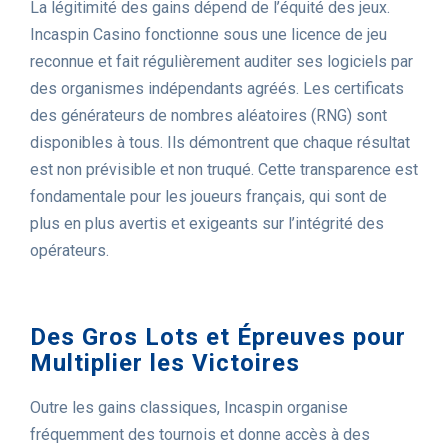
La légitimité des gains dépend de l’équité des jeux.
Incaspin Casino fonctionne sous une licence de jeu
reconnue et fait régulièrement auditer ses logiciels par
des organismes indépendants agréés. Les certificats
des générateurs de nombres aléatoires (RNG) sont
disponibles à tous. Ils démontrent que chaque résultat
est non prévisible et non truqué. Cette transparence est
fondamentale pour les joueurs français, qui sont de
plus en plus avertis et exigeants sur l’intégrité des
opérateurs.
Des Gros Lots et Épreuves pour
Multiplier les Victoires
Outre les gains classiques, Incaspin organise
fréquemment des tournois et donne accès à des