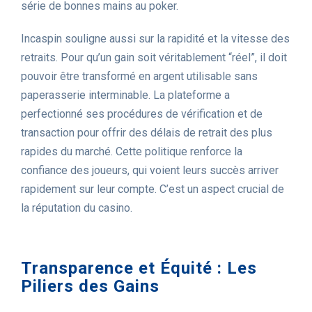
série de bonnes mains au poker.
Incaspin souligne aussi sur la rapidité et la vitesse des
retraits. Pour qu’un gain soit véritablement “réel”, il doit
pouvoir être transformé en argent utilisable sans
paperasserie interminable. La plateforme a
perfectionné ses procédures de vérification et de
transaction pour offrir des délais de retrait des plus
rapides du marché. Cette politique renforce la
confiance des joueurs, qui voient leurs succès arriver
rapidement sur leur compte. C’est un aspect crucial de
la réputation du casino.
Transparence et Équité : Les
Piliers des Gains