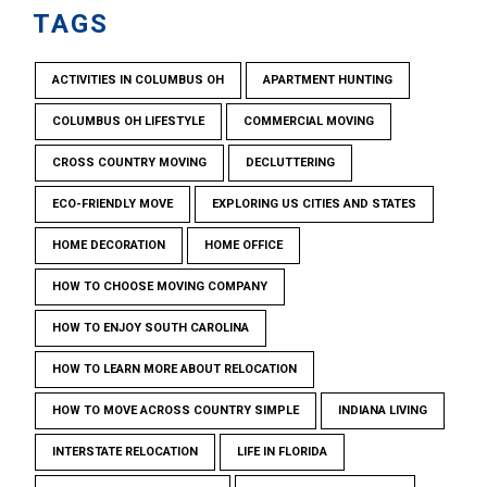
TAGS
ACTIVITIES IN COLUMBUS OH
APARTMENT HUNTING
COLUMBUS OH LIFESTYLE
COMMERCIAL MOVING
CROSS COUNTRY MOVING
DECLUTTERING
ECO-FRIENDLY MOVE
EXPLORING US CITIES AND STATES
HOME DECORATION
HOME OFFICE
HOW TO CHOOSE MOVING COMPANY
HOW TO ENJOY SOUTH CAROLINA
HOW TO LEARN MORE ABOUT RELOCATION
HOW TO MOVE ACROSS COUNTRY SIMPLE
INDIANA LIVING
INTERSTATE RELOCATION
LIFE IN FLORIDA