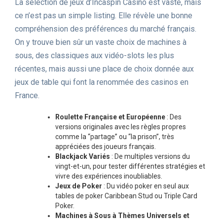
La sélection de jeux d’Incaspin Casino est vaste, mais
ce n’est pas un simple listing. Elle révèle une bonne
compréhension des préférences du marché français.
On y trouve bien sûr un vaste choix de machines à
sous, des classiques aux vidéo-slots les plus
récentes, mais aussi une place de choix donnée aux
jeux de table qui font la renommée des casinos en
France.
Roulette Française et Européenne
: Des
versions originales avec les règles propres
comme la “partage” ou “la prison”, très
appréciées des joueurs français.
Blackjack Variés
: De multiples versions du
vingt-et-un, pour tester différentes stratégies et
vivre des expériences inoubliables.
Jeux de Poker
: Du vidéo poker en seul aux
tables de poker Caribbean Stud ou Triple Card
Poker.
Machines à Sous à Thèmes Universels et