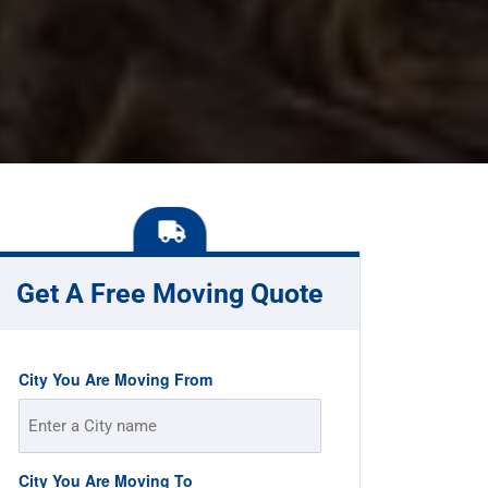
Get A Free Moving Quote
City You Are Moving From
City You Are Moving To
Street