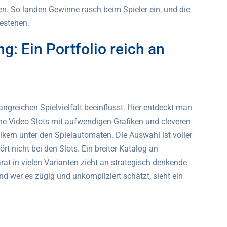
n. So landen Gewinne rasch beim Spieler ein, und die
bestehen.
g: Ein Portfolio reich an
ngreichen Spielvielfalt beeinflusst. Hier entdeckt man
rne Video-Slots mit aufwendigen Grafiken und cleveren
kern unter den Spielautomaten. Die Auswahl ist voller
 nicht bei den Slots. Ein breiter Katalog an
rat in vielen Varianten zieht an strategisch denkende
d wer es zügig und unkompliziert schätzt, sieht ein