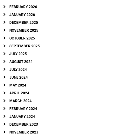
FEBRUARY 2026
JANUARY 2026
DECEMBER 2025
NOVEMBER 2025
OCTOBER 2025
SEPTEMBER 2025
JULY 2025
AUGUST 2024
JULY 2024
JUNE 2024
MAY 2024
APRIL 2024
MARCH 2024
FEBRUARY 2024
JANUARY 2024
DECEMBER 2023
NOVEMBER 2023