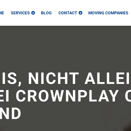
ME
SERVICES
BLOG
CONTACT
MOVING COMPANIES
IS, NICHT ALLE
EI CROWNPLAY 
ND