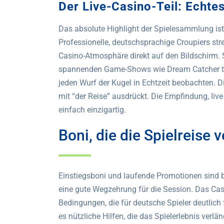
Der Live-Casino-Teil: Echte
Das absolute Highlight der Spielesammlung ist 
Professionelle, deutschsprachige Croupiers st
Casino-Atmosphäre direkt auf den Bildschirm. Sp
spannenden Game-Shows wie Dream Catcher teil
jeden Wurf der Kugel in Echtzeit beobachten. 
mit “der Reise” ausdrückt. Die Empfindung, liv
einfach einzigartig.
Boni, die die Spielreise 
Einstiegsboni und laufende Promotionen sind 
eine gute Wegzehrung für die Session. Das Cas
Bedingungen, die für deutsche Spieler deutlich 
es nützliche Hilfen, die das Spielerlebnis verl