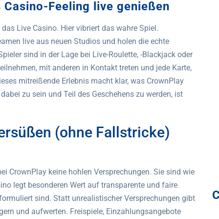
s Casino-Feeling live genießen
das Live Casino. Hier vibriert das wahre Spiel.
reamen live aus neuen Studios und holen die echte
ieler sind in der Lage bei Live-Roulette, -Blackjack oder
nehmen, mit anderen in Kontakt treten und jede Karte,
Dieses mitreißende Erlebnis macht klar, was CrownPlay
e dabei zu sein und Teil des Geschehens zu werden, ist
versüßen (ohne Fallstricke)
bei CrownPlay keine hohlen Versprechungen. Sie sind wie
ino legt besonderen Wert auf transparente und faire
formuliert sind. Statt unrealistischer Versprechungen gibt
ängern und aufwerten. Freispiele, Einzahlungsangebote