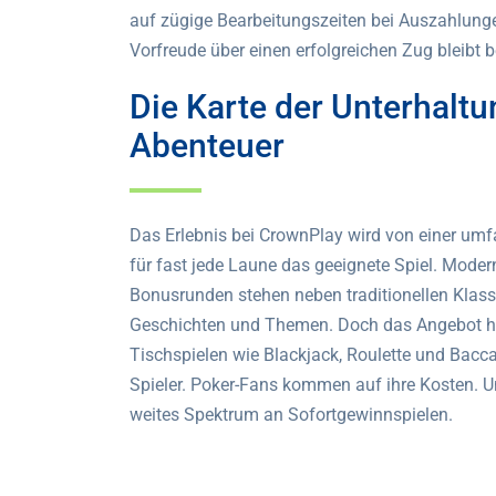
auf zügige Bearbeitungszeiten bei Auszahlunge
Vorfreude über einen erfolgreichen Zug bleibt 
Die Karte der Unterhaltun
Abenteuer
Das Erlebnis bei CrownPlay wird von einer umfa
für fast jede Laune das geeignete Spiel. Mode
Bonusrunden stehen neben traditionellen Klassi
Geschichten und Themen. Doch das Angebot hört
Tischspielen wie Blackjack, Roulette und Bacca
Spieler. Poker-Fans kommen auf ihre Kosten. Un
weites Spektrum an Sofortgewinnspielen.