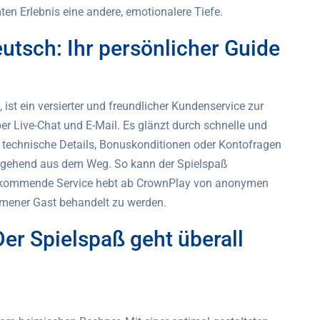
ten Erlebnis eine andere, emotionalere Tiefe.
tsch: Ihr persönlicher Guide
st ein versierter und freundlicher Kundenservice zur
er Live-Chat und E-Mail. Es glänzt durch schnelle und
m technische Details, Bonuskonditionen oder Kontofragen
umgehend aus dem Weg. So kann der Spielspaß
enkommende Service hebt ab CrownPlay von anonymen
ommener Gast behandelt zu werden.
er Spielspaß geht überall