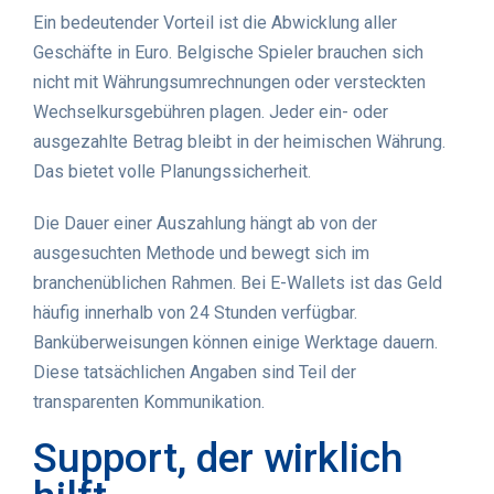
Ein bedeutender Vorteil ist die Abwicklung aller
Geschäfte in Euro. Belgische Spieler brauchen sich
nicht mit Währungsumrechnungen oder versteckten
Wechselkursgebühren plagen. Jeder ein- oder
ausgezahlte Betrag bleibt in der heimischen Währung.
Das bietet volle Planungssicherheit.
Die Dauer einer Auszahlung hängt ab von der
ausgesuchten Methode und bewegt sich im
branchenüblichen Rahmen. Bei E-Wallets ist das Geld
häufig innerhalb von 24 Stunden verfügbar.
Banküberweisungen können einige Werktage dauern.
Diese tatsächlichen Angaben sind Teil der
transparenten Kommunikation.
Support, der wirklich