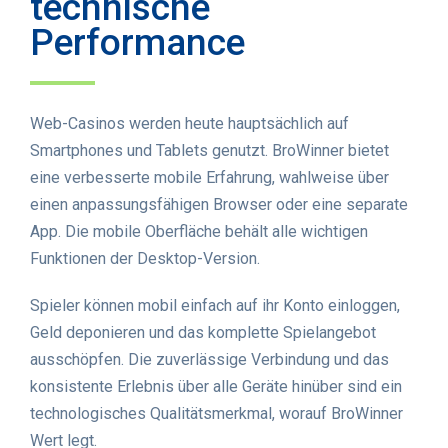
technische
Performance
Web-Casinos werden heute hauptsächlich auf
Smartphones und Tablets genutzt. BroWinner bietet
eine verbesserte mobile Erfahrung, wahlweise über
einen anpassungsfähigen Browser oder eine separate
App. Die mobile Oberfläche behält alle wichtigen
Funktionen der Desktop-Version.
Spieler können mobil einfach auf ihr Konto einloggen,
Geld deponieren und das komplette Spielangebot
ausschöpfen. Die zuverlässige Verbindung und das
konsistente Erlebnis über alle Geräte hinüber sind ein
technologisches Qualitätsmerkmal, worauf BroWinner
Wert legt.