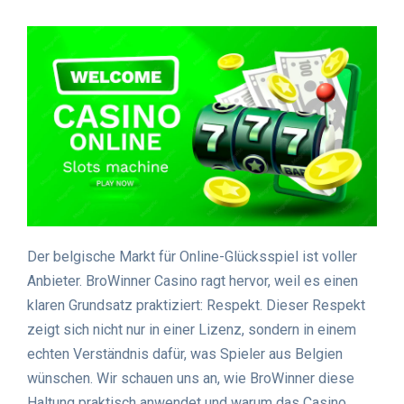
Der belgische Markt für Online-Glücksspiel ist voller
Anbieter. BroWinner Casino ragt hervor, weil es einen
klaren Grundsatz praktiziert: Respekt. Dieser Respekt
zeigt sich nicht nur in einer Lizenz, sondern in einem
echten Verständnis dafür, was Spieler aus Belgien
wünschen. Wir schauen uns an, wie BroWinner diese
Haltung praktisch anwendet und warum das Casino