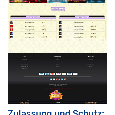
Zulassung und Schutz: