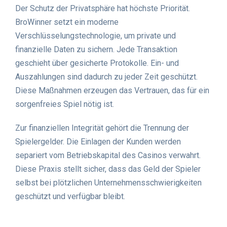
Der Schutz der Privatsphäre hat höchste Priorität.
BroWinner setzt ein moderne
Verschlüsselungstechnologie, um private und
finanzielle Daten zu sichern. Jede Transaktion
geschieht über gesicherte Protokolle. Ein- und
Auszahlungen sind dadurch zu jeder Zeit geschützt.
Diese Maßnahmen erzeugen das Vertrauen, das für ein
sorgenfreies Spiel nötig ist.
Zur finanziellen Integrität gehört die Trennung der
Spielergelder. Die Einlagen der Kunden werden
separiert vom Betriebskapital des Casinos verwahrt.
Diese Praxis stellt sicher, dass das Geld der Spieler
selbst bei plötzlichen Unternehmensschwierigkeiten
geschützt und verfügbar bleibt.