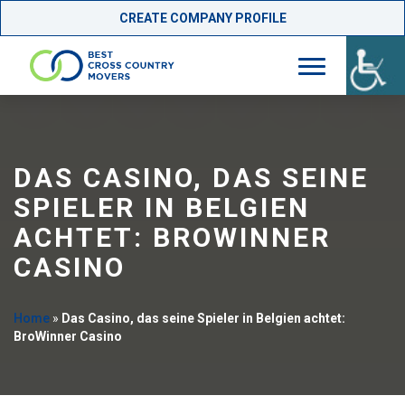
CREATE COMPANY PROFILE
Skip
to
content
DAS CASINO, DAS SEINE
SPIELER IN BELGIEN
ACHTET: BROWINNER
CASINO
Home
»
Das Casino, das seine Spieler in Belgien achtet:
BroWinner Casino