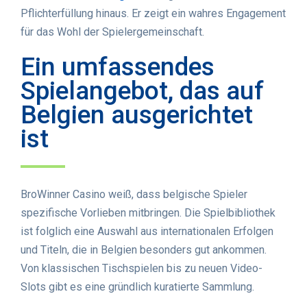
Pflichterfüllung hinaus. Er zeigt ein wahres Engagement
für das Wohl der Spielergemeinschaft.
Ein umfassendes
Spielangebot, das auf
Belgien ausgerichtet
ist
BroWinner Casino weiß, dass belgische Spieler
spezifische Vorlieben mitbringen. Die Spielbibliothek
ist folglich eine Auswahl aus internationalen Erfolgen
und Titeln, die in Belgien besonders gut ankommen.
Von klassischen Tischspielen bis zu neuen Video-
Slots gibt es eine gründlich kuratierte Sammlung.