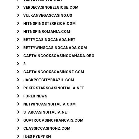
VERDECASINOBELGIQUE.COM
VULKANVEGASCASINO.US
HITNSPINOSTERREICH.COM
HITNSPINROMANIA.COM
BETTYCASINOCANADA.NET
BETTYWINSCASINOCANADA.COM
CAPTAINCOOKSCASINOCANADA.ORG
3
CAPTAINCOOKSCASINONZ.COM
JACKPOTCITYBRAZIL.COM
POKERSTARSCASINOITALIA.NET
FOREX NEWS
NETWINCASINOITALIA.COM
STARCASINOITALIA.NET
QUATROCASINOFRANCAIS.COM
CLASSICCASINONZ.COM
! БЕЗ РУБРИКИ