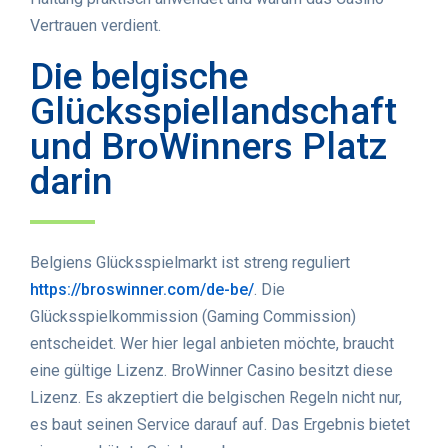
Vertrauen verdient.
Die belgische
Glücksspiellandschaft
und BroWinners Platz
darin
Belgiens Glücksspielmarkt ist streng reguliert
https://broswinner.com/de-be/
. Die
Glücksspielkommission (Gaming Commission)
entscheidet. Wer hier legal anbieten möchte, braucht
eine gültige Lizenz. BroWinner Casino besitzt diese
Lizenz. Es akzeptiert die belgischen Regeln nicht nur,
es baut seinen Service darauf auf. Das Ergebnis bietet