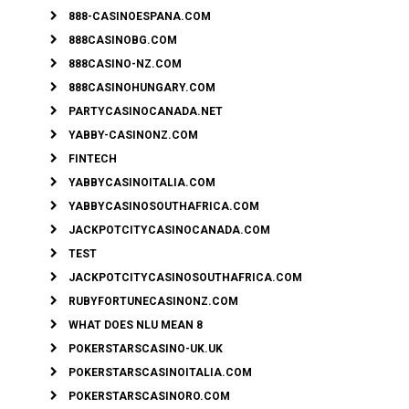
888-CASINOESPANA.COM
888CASINOBG.COM
888CASINO-NZ.COM
888CASINOHUNGARY.COM
PARTYCASINOCANADA.NET
YABBY-CASINONZ.COM
FINTECH
YABBYCASINOITALIA.COM
YABBYCASINOSOUTHAFRICA.COM
JACKPOTCITYCASINOCANADA.COM
TEST
JACKPOTCITYCASINOSOUTHAFRICA.COM
RUBYFORTUNECASINONZ.COM
WHAT DOES NLU MEAN 8
POKERSTARSCASINO-UK.UK
POKERSTARSCASINOITALIA.COM
POKERSTARSCASINORO.COM