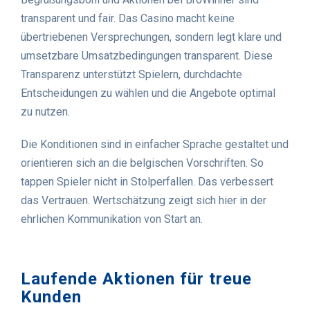
transparent und fair. Das Casino macht keine
übertriebenen Versprechungen, sondern legt klare und
umsetzbare Umsatzbedingungen transparent. Diese
Transparenz unterstützt Spielern, durchdachte
Entscheidungen zu wählen und die Angebote optimal
zu nutzen.
Die Konditionen sind in einfacher Sprache gestaltet und
orientieren sich an die belgischen Vorschriften. So
tappen Spieler nicht in Stolperfallen. Das verbessert
das Vertrauen. Wertschätzung zeigt sich hier in der
ehrlichen Kommunikation von Start an.
Laufende Aktionen für treue
Kunden