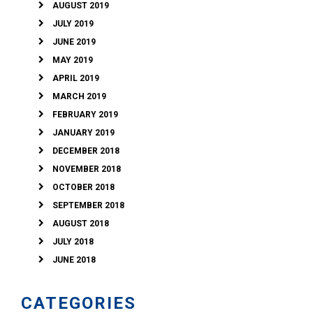
AUGUST 2019
JULY 2019
JUNE 2019
MAY 2019
APRIL 2019
MARCH 2019
FEBRUARY 2019
JANUARY 2019
DECEMBER 2018
NOVEMBER 2018
OCTOBER 2018
SEPTEMBER 2018
AUGUST 2018
JULY 2018
JUNE 2018
CATEGORIES