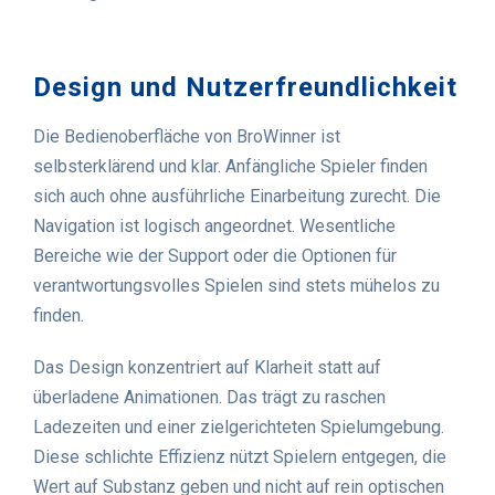
Design und Nutzerfreundlichkeit
Die Bedienoberfläche von BroWinner ist
selbsterklärend und klar. Anfängliche Spieler finden
sich auch ohne ausführliche Einarbeitung zurecht. Die
Navigation ist logisch angeordnet. Wesentliche
Bereiche wie der Support oder die Optionen für
verantwortungsvolles Spielen sind stets mühelos zu
finden.
Das Design konzentriert auf Klarheit statt auf
überladene Animationen. Das trägt zu raschen
Ladezeiten und einer zielgerichteten Spielumgebung.
Diese schlichte Effizienz nützt Spielern entgegen, die
Wert auf Substanz geben und nicht auf rein optischen