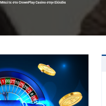
 Μπείτε στο CrownPlay Casino στην Ελλάδα