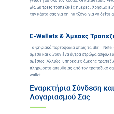
γνωστή σε όλο τον κόσμο. Οι καταθέσεις γίν
μία με τρεις τραπεζικές ημέρες. Χρήσιμο εί
την κάρτα σας για online τζόγο, για να δείτε
E-Wallets & Άμεσες Τραπε
Τα ψηφιακά πορτοφόλια όπως τα Skrill, Netell
άμεσα και δίνουν ένα έξτρα στρώμα ασφάλει
αμέσως. Αλλιώς, υπηρεσίες άμεσης τραπεζικ
πληρώσετε απευθείας από τον τραπεζικό σας 
wallet.
Εναρκτήρια Σύνδεση κα
Λογαριασμού Σας