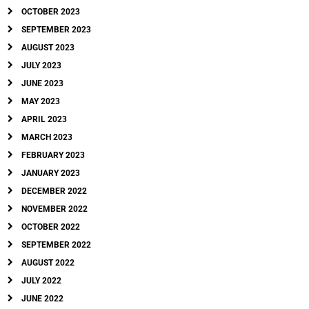
OCTOBER 2023
SEPTEMBER 2023
AUGUST 2023
JULY 2023
JUNE 2023
MAY 2023
APRIL 2023
MARCH 2023
FEBRUARY 2023
JANUARY 2023
DECEMBER 2022
NOVEMBER 2022
OCTOBER 2022
SEPTEMBER 2022
AUGUST 2022
JULY 2022
JUNE 2022