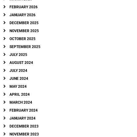
FEBRUARY 2026
JANUARY 2026
DECEMBER 2025
NOVEMBER 2025
OCTOBER 2025
SEPTEMBER 2025
JULY 2025
AUGUST 2024
JULY 2024
JUNE 2024
MAY 2024
APRIL 2024
MARCH 2024
FEBRUARY 2024
JANUARY 2024
DECEMBER 2023
NOVEMBER 2023