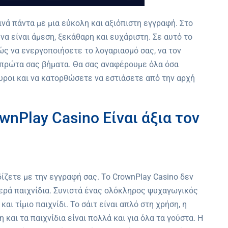
κινά πάντα με μια εύκολη και αξιόπιστη εγγραφή. Στο
 να είναι άμεση, ξεκάθαρη και ευχάριστη. Σε αυτό το
ώς να ενεργοποιήσετε το λογαριασμό σας, να τον
 πρώτα σας βήματα. Θα σας αναφέρουμε όλα όσα
ουροι και να κατορθώσετε να εστιάσετε από την αρχή
wnPlay Casino Είναι άξια τον
δίζετε με την εγγραφή σας. Το CrownPlay Casino δεν
ερά παιχνίδια. Συνιστά ένας ολόκληρος ψυχαγωγικός
αι τίμιο παιχνίδι. Το σάιτ είναι απλό στη χρήση, η
 και τα παιχνίδια είναι πολλά και για όλα τα γούστα. Η