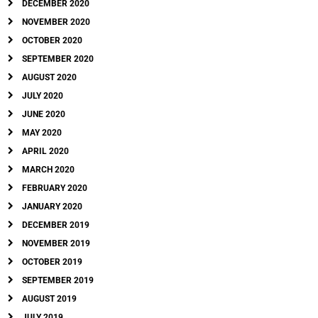
DECEMBER 2020
NOVEMBER 2020
OCTOBER 2020
SEPTEMBER 2020
AUGUST 2020
JULY 2020
JUNE 2020
MAY 2020
APRIL 2020
MARCH 2020
FEBRUARY 2020
JANUARY 2020
DECEMBER 2019
NOVEMBER 2019
OCTOBER 2019
SEPTEMBER 2019
AUGUST 2019
JULY 2019