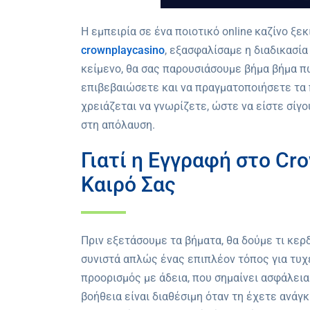
Η εμπειρία σε ένα ποιοτικό online καζίνο ξε
crownplaycasino
, εξασφαλίσαμε η διαδικασία
κείμενο, θα σας παρουσιάσουμε βήμα βήμα π
επιβεβαιώσετε και να πραγματοποιήσετε τα
χρειάζεται να γνωρίζετε, ώστε να είστε σίγ
στη απόλαυση.
Γιατί η Εγγραφή στο Cro
Καιρό Σας
Πριν εξετάσουμε τα βήματα, θα δούμε τι κερ
συνιστά απλώς ένας επιπλέον τόπος για τυχ
προορισμός με άδεια, που σημαίνει ασφάλεια κ
βοήθεια είναι διαθέσιμη όταν τη έχετε ανάγκη