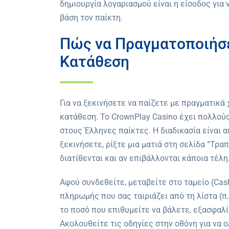
δημιουργία λογαριασμού είναι η είσοδος για 
βάση τον παίκτη.
Πώς να Πραγματοποιήσ
Κατάθεση
Για να ξεκινήσετε να παίζετε με πραγματικά
κατάθεση. Το CrownPlay Casino έχει πολλο
στους Έλληνες παίκτες. Η διαδικασία είναι 
ξεκινήσετε, ρίξτε μια ματιά στη σελίδα “Τρα
διατίθενται και αν επιβάλλονται κάποια τέλη
Αφού συνδεθείτε, μεταβείτε στο ταμείο (Cas
πληρωμής που σας ταιριάζει από τη λίστα (π.
το ποσό που επιθυμείτε να βάλετε, εξασφαλίζ
Ακολουθείτε τις οδηγίες στην οθόνη για να