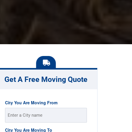
Get A Free Moving Quote
City You Are Moving From
City You Are Moving To
Street