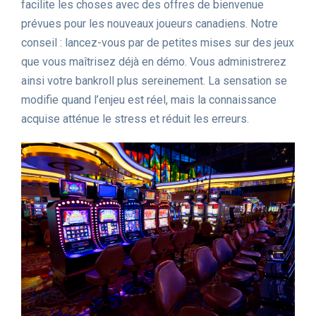
facilite les choses avec des offres de bienvenue
prévues pour les nouveaux joueurs canadiens. Notre
conseil : lancez-vous par de petites mises sur des jeux
que vous maîtrisez déjà en démo. Vous administrerez
ainsi votre bankroll plus sereinement. La sensation se
modifie quand l’enjeu est réel, mais la connaissance
acquise atténue le stress et réduit les erreurs.