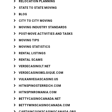
RELOCATION PLANNING
STATE TO STATE MOVING
BLOG
CITY TO CITY MOVING
MOVING INDUSTRY STANDARDS
POST-MOVE ACTIVITIES AND TASKS
MOVING TIPS
MOVING STATISTICS
RENTAL LISTINGS
RENTAL SCAMS
VERDECASINOLT.NET
VERDECASINOBELGIQUE.COM
VULKANVEGASCASINO.US
HITNSPINOSTERREICH.COM
HITNSPINROMANIA.COM
BETTYCASINOCANADA.NET
BETTYWINSCASINOCANADA.COM
CAPTAINCOOKSCASINOCANADA.ORG