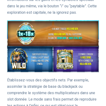
dans le jeu même, via le bouton “i” ou “paytable”. Cette
exploration est capitale, ne la ignorez pas.
Établissez-vous des objectifs nets. Par exemple,
assimiler la stratégie de base du blackjack ou
comprendre le système des multiplicateurs dans une
slot donnée. Le mode sans frais permet de reproduire
les actions à l’infini, ce qui est idéal pour la