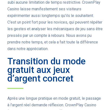
subi aucune limitation de temps restrictive. CrownPlay
Casino laisse manifestement ses visiteurs
expérimenter aussi longtemps qu’ils le souhaitent.
C’est un point fort pour les novices, qui peuvent répéter
les gestes et analyser les mécaniques de jeu sans être
pressés par un compte à rebours. Nous avons pu
prendre notre temps, et cela a fait toute la différence
dans notre appréciation.
Transition du mode
gratuit aux jeux
d’argent concret
Après une longue pratique en mode gratuit, le passage
à l’argent réel demande réflexion. CrownPlay Casino