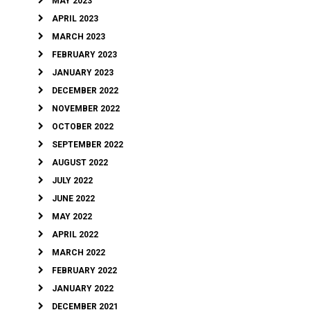
MAY 2023
APRIL 2023
MARCH 2023
FEBRUARY 2023
JANUARY 2023
DECEMBER 2022
NOVEMBER 2022
OCTOBER 2022
SEPTEMBER 2022
AUGUST 2022
JULY 2022
JUNE 2022
MAY 2022
APRIL 2022
MARCH 2022
FEBRUARY 2022
JANUARY 2022
DECEMBER 2021