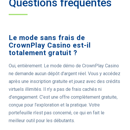
Questions fréquentes
Le mode sans frais de
CrownPlay Casino est-il
totalement gratuit ?
Oui, entièrement. Le mode démo de CrownPlay Casino
ne demande aucun dépôt d’argent réel. Vous y accédez
après une inscription gratuite et jouez avec des crédits
virtuels illimités. Il n’y a pas de frais cachés ni
d’engagement. C’est une offre complètement gratuite,
conçue pour l’exploration et la pratique. Votre
portefeuille n’est pas concerné, ce qui en fait le
meilleur outil pour les débutants.