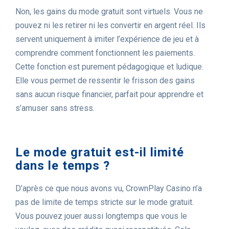
Non, les gains du mode gratuit sont virtuels. Vous ne
pouvez ni les retirer ni les convertir en argent réel. Ils
servent uniquement à imiter l’expérience de jeu et à
comprendre comment fonctionnent les paiements.
Cette fonction est purement pédagogique et ludique.
Elle vous permet de ressentir le frisson des gains
sans aucun risque financier, parfait pour apprendre et
s’amuser sans stress.
Le mode gratuit est-il limité
dans le temps ?
D’après ce que nous avons vu, CrownPlay Casino n’a
pas de limite de temps stricte sur le mode gratuit.
Vous pouvez jouer aussi longtemps que vous le