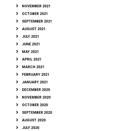
NOVEMBER 2021
OCTOBER 2021
SEPTEMBER 2021
AUGUST 2021
JULY 2021
JUNE 2021
MAY 2021
APRIL 2021
MARCH 2021
FEBRUARY 2021
JANUARY 2021
DECEMBER 2020
NOVEMBER 2020
OCTOBER 2020
SEPTEMBER 2020
AUGUST 2020
JULY 2020