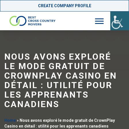
CREATE COMPANY PROFILE
Skip
to
content
NOUS AVONS EXPLORÉ
LE MODE GRATUIT DE
CROWNPLAY CASINO EN
DÉTAIL : UTILITÉ POUR
LES APPRENANTS
CANADIENS
Home
»
Nous avons exploré le mode gratuit de CrownPlay
Casino en détail : utilité pour les apprenants canadiens