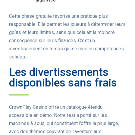
l’argent réel.
Cette phase gratuite favorise une pratique plus
responsable. Elle permet les joueurs à déterminer leurs
goûts et leurs limites, sans que cela ait la moindre
conséquence sur leurs finances. C’est un
investissement en temps qui se mue en compétences
solides.
Les divertissements
disponibles sans frais
CrownPlay Casino offre un catalogue étendu
accessible en démo. Notre test a porté sur les
machines à sous, qui constituent l’offre la plus large,
avec des thèmes couvrant de l’aventure aux