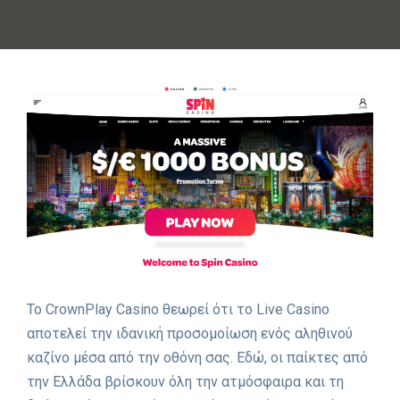
Το CrownPlay Casino θεωρεί ότι το Live Casino
αποτελεί την ιδανική προσομοίωση ενός αληθινού
καζίνο μέσα από την οθόνη σας. Εδώ, οι παίκτες από
την Ελλάδα βρίσκουν όλη την ατμόσφαιρα και τη