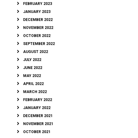
FEBRUARY 2023
JANUARY 2023
DECEMBER 2022
NOVEMBER 2022
OCTOBER 2022
SEPTEMBER 2022
AUGUST 2022
JULY 2022
JUNE 2022
MAY 2022
APRIL 2022
MARCH 2022
FEBRUARY 2022
JANUARY 2022
DECEMBER 2021
NOVEMBER 2021
OCTOBER 2021