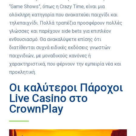
“Game Shows”, όπως η Crazy Time, είναι μια
ολόκληρη κατηγορία που ανακατεύει παιχνίδι και
τηλεπαιχνίδι. Πολλά τραπέζια προσφέρουν πολλές
γλώσσες και παρέχουν side bets για επιπλέον
ενθουσιασμό. Θα ανακαλύψετε επίσης ότι
διατίθενται συχνά ειδικές εκδόσεις γνωστών
παιχνιδιών, με μοναδικούς κανόνες ή
χαρακτηριστικά, που φέρνουν την εμπειρία νέα και
προκλητική.
Οι καλύτεροι Πάροχοι
Live Casino στο
CrownPlay