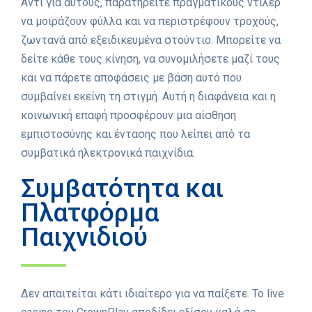
Αντί για αυτούς, παρατηρείτε πραγματικούς ντίλερ
να μοιράζουν φύλλα και να περιστρέφουν τροχούς,
ζωντανά από εξειδικευμένα στούντιο. Μπορείτε να
δείτε κάθε τους κίνηση, να συνομιλήσετε μαζί τους
και να πάρετε αποφάσεις με βάση αυτό που
συμβαίνει εκείνη τη στιγμή. Αυτή η διαφάνεια και η
κοινωνική επαφή προσφέρουν μια αίσθηση
εμπιστοσύνης και έντασης που λείπει από τα
συμβατικά ηλεκτρονικά παιχνίδια.
Συμβατότητα και
Πλατφόρμα
Παιχνιδιού
Δεν απαιτείται κάτι ιδιαίτερο για να παίξετε. Το live