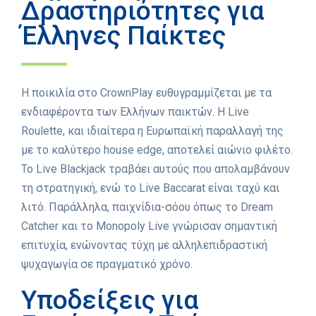
Δραστηριότητες για
Έλληνες Παίκτες
Η ποικιλία στο CrownPlay ευθυγραμμίζεται με τα
ενδιαφέροντα των Ελλήνων παικτών. Η Live
Roulette, και ιδιαίτερα η Ευρωπαϊκή παραλλαγή της
με το καλύτερο house edge, αποτελεί αιώνιο φιλέτο.
Το Live Blackjack τραβάει αυτούς που απολαμβάνουν
τη στρατηγική, ενώ το Live Baccarat είναι ταχύ και
λιτό. Παράλληλα, παιχνίδια-σόου όπως το Dream
Catcher και το Monopoly Live γνώρισαν σημαντική
επιτυχία, ενώνοντας τύχη με αλληλεπιδραστική
ψυχαγωγία σε πραγματικό χρόνο.
Υποδείξεις για