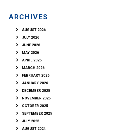
ARCHIVES
AUGUST 2026
JULY 2026
JUNE 2026
MAY 2026
APRIL 2026
MARCH 2026
FEBRUARY 2026
JANUARY 2026
DECEMBER 2025
NOVEMBER 2025
OCTOBER 2025
SEPTEMBER 2025
JULY 2025
AUGUST 2024