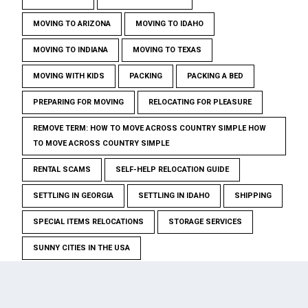
MOVING TO ARIZONA
MOVING TO IDAHO
MOVING TO INDIANA
MOVING TO TEXAS
MOVING WITH KIDS
PACKING
PACKING A BED
PREPARING FOR MOVING
RELOCATING FOR PLEASURE
REMOVE TERM: HOW TO MOVE ACROSS COUNTRY SIMPLE HOW
TO MOVE ACROSS COUNTRY SIMPLE
RENTAL SCAMS
SELF-HELP RELOCATION GUIDE
SETTLING IN GEORGIA
SETTLING IN IDAHO
SHIPPING
SPECIAL ITEMS RELOCATIONS
STORAGE SERVICES
SUNNY CITIES IN THE USA