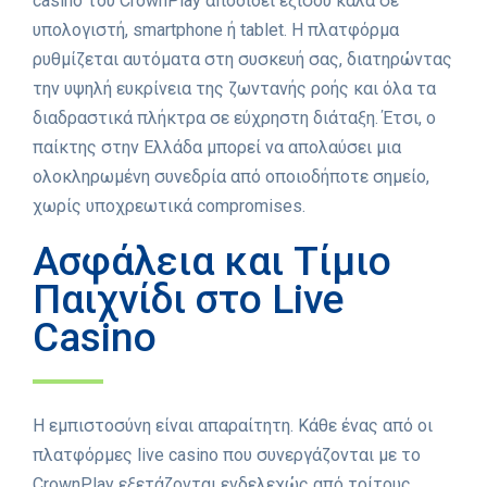
casino του CrownPlay αποδίδει εξίσου καλά σε
υπολογιστή, smartphone ή tablet. Η πλατφόρμα
ρυθμίζεται αυτόματα στη συσκευή σας, διατηρώντας
την υψηλή ευκρίνεια της ζωντανής ροής και όλα τα
διαδραστικά πλήκτρα σε εύχρηστη διάταξη. Έτσι, ο
παίκτης στην Ελλάδα μπορεί να απολαύσει μια
ολοκληρωμένη συνεδρία από οποιοδήποτε σημείο,
χωρίς υποχρεωτικά compromises.
Ασφάλεια και Τίμιο
Παιχνίδι στο Live
Casino
Η εμπιστοσύνη είναι απαραίτητη. Κάθε ένας από οι
πλατφόρμες live casino που συνεργάζονται με το
CrownPlay εξετάζονται ενδελεχώς από τρίτους