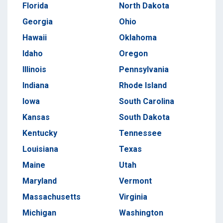
Florida
North Dakota
Georgia
Ohio
Hawaii
Oklahoma
Idaho
Oregon
Illinois
Pennsylvania
Indiana
Rhode Island
Iowa
South Carolina
Kansas
South Dakota
Kentucky
Tennessee
Louisiana
Texas
Maine
Utah
Maryland
Vermont
Massachusetts
Virginia
Michigan
Washington