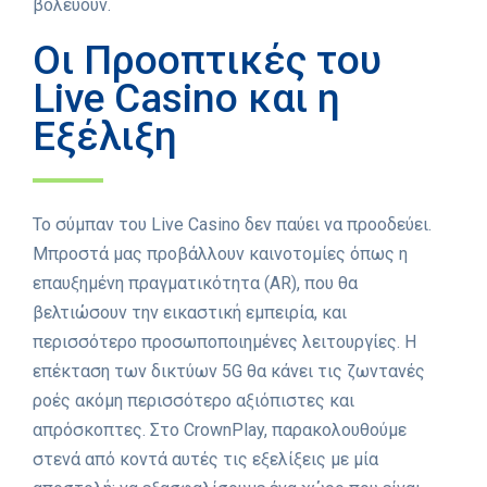
βολεύουν.
Οι Προοπτικές του
Live Casino και η
Εξέλιξη
Το σύμπαν του Live Casino δεν παύει να προοδεύει.
Μπροστά μας προβάλλουν καινοτομίες όπως η
επαυξημένη πραγματικότητα (AR), που θα
βελτιώσουν την εικαστική εμπειρία, και
περισσότερο προσωποποιημένες λειτουργίες. Η
επέκταση των δικτύων 5G θα κάνει τις ζωντανές
ροές ακόμη περισσότερο αξιόπιστες και
απρόσκοπτες. Στο CrownPlay, παρακολουθούμε
στενά από κοντά αυτές τις εξελίξεις με μία