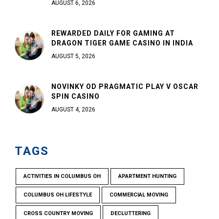
AUGUST 6, 2026
REWARDED DAILY FOR GAMING AT
DRAGON TIGER GAME CASINO IN INDIA
AUGUST 5, 2026
NOVINKY OD PRAGMATIC PLAY V OSCAR
SPIN CASINO
AUGUST 4, 2026
TAGS
ACTIVITIES IN COLUMBUS OH
APARTMENT HUNTING
COLUMBUS OH LIFESTYLE
COMMERCIAL MOVING
CROSS COUNTRY MOVING
DECLUTTERING