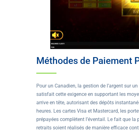
Méthodes de Paiement P
Pour un Canadien, la gestion de l’argent sur un 
satisfait cette exigence en supportant les moy
arrive en tête, autorisant des dépôts instantané
heures. Les cartes Visa et Mastercard, les port
prépayées complètent l’éventail. Le fait que la 
retraits soient réalisés de manière efficace co