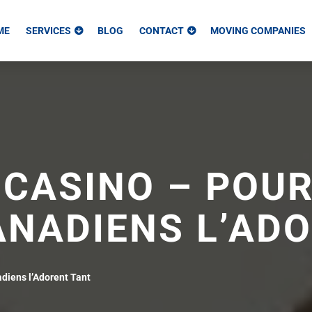
ME
SERVICES
BLOG
CONTACT
MOVING COMPANIES
CASINO – POUR
ANADIENS L’AD
diens l’Adorent Tant