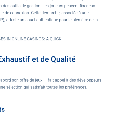
 des outils de gestion : les joueurs peuvent fixer eux-
ode de connexion. Cette démarche, associée à une
), atteste un souci authentique pour le bien-être de la
Exhaustif et de Qualité
’abord son offre de jeux. Il fait appel à des développeurs
e sélection qui satisfait toutes les préférences.
ts