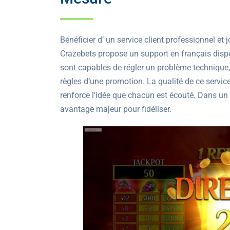
Bénéficier d’ un service client professionnel et
Crazebets propose un support en français dispon
sont capables de régler un problème technique,
règles d’une promotion. La qualité de ce servic
renforce l’idée que chacun est écouté. Dans un
avantage majeur pour fidéliser.