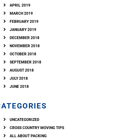
APRIL 2019
MARCH 2019
FEBRUARY 2019
JANUARY 2019
DECEMBER 2018
NOVEMBER 2018
OCTOBER 2018
SEPTEMBER 2018
AUGUST 2018
JULY 2018
JUNE 2018
CATEGORIES
UNCATEGORIZED
CROSS COUNTRY MOVING TIPS
ALL ABOUT PACKING