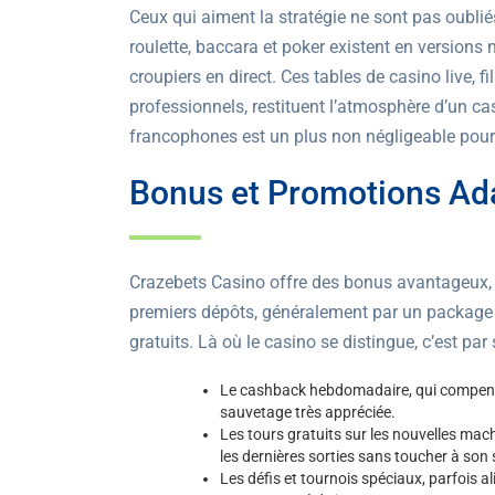
Ceux qui aiment la stratégie ne sont pas oublié
roulette, baccara et poker existent en versions 
croupiers en direct. Ces tables de casino live, 
professionnels, restituent l’atmosphère d’un ca
francophones est un plus non négligeable pou
Bonus et Promotions Ad
Crazebets Casino offre des bonus avantageux, 
premiers dépôts, généralement par un package
gratuits. Là où le casino se distingue, c’est par
Le cashback hebdomadaire, qui compens
sauvetage très appréciée.
Les tours gratuits sur les nouvelles ma
les dernières sorties sans toucher à son 
Les défis et tournois spéciaux, parfois al