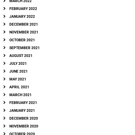
MARCH 2022
FEBRUARY 2022
JANUARY 2022
DECEMBER 2021
NOVEMBER 2021
OCTOBER 2021
SEPTEMBER 2021
AUGUST 2021
JULY 2021
JUNE 2021
MAY 2021
APRIL 2021
MARCH 2021
FEBRUARY 2021
JANUARY 2021
DECEMBER 2020
NOVEMBER 2020
OCTOBER 2020