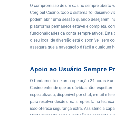
O compromisso de um casino sempre aberto vai
Corgibet Casino, todo o sistema foi desenvolv
podem abrir uma sessão quando desejarem, num
plataforma permanece estável e completa, co
funcionalidades da conta sempre ativos. Esta c
o seu local de diversão está disponível, sem co
assegura que a navegação é fácil a qualquer 
Apoio ao Usuário Sempre P
O fundamento de uma operação 24 horas é um 
Casino entende que as dúvidas não respeitam
especializada, disponível por chat, e-mail e te
para resolver desde uma simples falha técnica
isso oferece segurança extra. Assistência cap