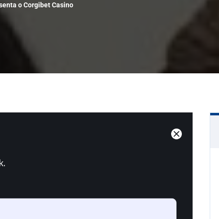
enta o Corgibet Casino