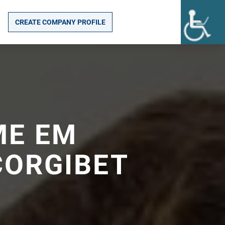
CREATE COMPANY PROFILE
ME EM
CORGIBET