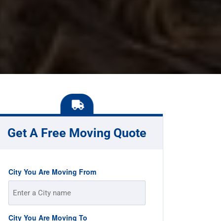
Get A Free Moving Quote
City You Are Moving From
City You Are Moving To
Street