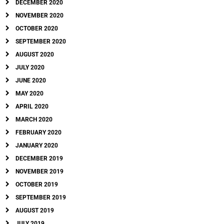
DECEMBER 2020
NOVEMBER 2020
OCTOBER 2020
SEPTEMBER 2020
AUGUST 2020
JULY 2020
JUNE 2020
MAY 2020
APRIL 2020
MARCH 2020
FEBRUARY 2020
JANUARY 2020
DECEMBER 2019
NOVEMBER 2019
OCTOBER 2019
SEPTEMBER 2019
AUGUST 2019
JULY 2019