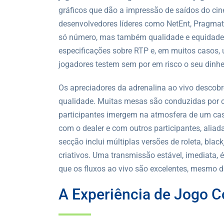
gráficos que dão a impressão de saídos do cin
desenvolvedores líderes como NetEnt, Pragmat
só número, mas também qualidade e equidade
especificações sobre RTP e, em muitos casos, 
jogadores testem sem por em risco o seu dinhe
Os apreciadores da adrenalina ao vivo descob
qualidade. Muitas mesas são conduzidas por cr
participantes imergem na atmosfera de um casi
com o dealer e com outros participantes, aliad
secção inclui múltiplas versões de roleta, bla
criativos. Uma transmissão estável, imediata, é
que os fluxos ao vivo são excelentes, mesmo d
A Experiência de Jogo C