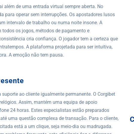
 além de uma entrada virtual sempre aberta. No
ida para operar sem interrupções. Os apostadores lusos
 intervalo de trabalho ou numa noite insone. A
m todos os jogos, métodos de pagamento e
onsistência cria confiança. O jogador tem a certeza que
ntratempos. A plataforma projetada para ser intuitiva,
hora. A emoção não tem pausa.
resente
suporte ao cliente igualmente permanente. O Corgibet
 relógios. Assim, mantém uma equipa de apoio
lefone 24 horas. Estes especialistas estão preparados
 até uma questão complexa de transação. Para o cliente,
acitada está a um clique, seja meio-dia ou madrugada.