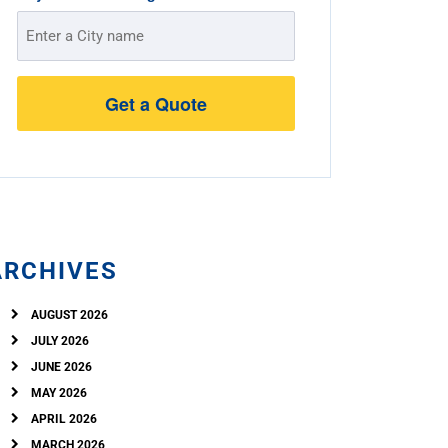
Address
Street
Address
ARCHIVES
AUGUST 2026
JULY 2026
JUNE 2026
MAY 2026
APRIL 2026
MARCH 2026