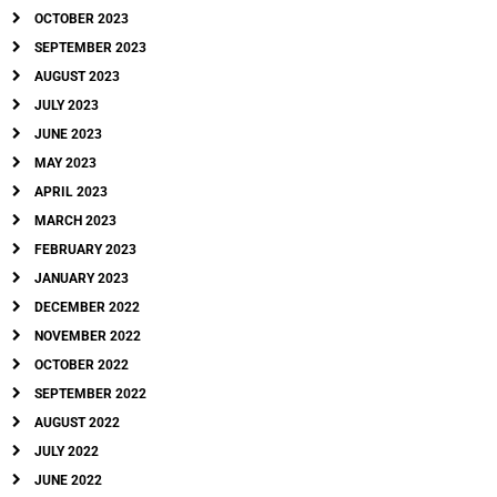
OCTOBER 2023
SEPTEMBER 2023
AUGUST 2023
JULY 2023
JUNE 2023
MAY 2023
APRIL 2023
MARCH 2023
FEBRUARY 2023
JANUARY 2023
DECEMBER 2022
NOVEMBER 2022
OCTOBER 2022
SEPTEMBER 2022
AUGUST 2022
JULY 2022
JUNE 2022