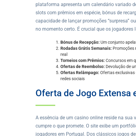
plataforma apresenta um calendário variado de
slots com prêmios em espécie, bónus de recar
capacidade de lançar promoções “surpresa” ou
no momento certo. É crucial que os jogadores 
Bónus de Recepção:
Um conjunto apelat
Rodadas Grátis Semanais:
Promoções re
real
Torneios com Prêmios:
Concursos em qu
Ofertas de Reembolso:
Devolução de u
Ofertas Relâmpago:
Ofertas exclusivas
redes sociais
Oferta de Jogo Extensa e
A essência de um casino online reside na sua v
cumpre o que promete. O site exibe um portfóli
jogadores em Portugal. Dos clássicos jogos d