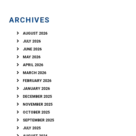
ARCHIVES
AUGUST 2026
JULY 2026
JUNE 2026
MAY 2026
APRIL 2026
MARCH 2026
FEBRUARY 2026
JANUARY 2026
DECEMBER 2025
NOVEMBER 2025
OCTOBER 2025
SEPTEMBER 2025
JULY 2025