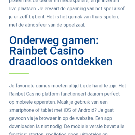
praten met de dealer en medespelers, en je inzetten
live plaatsen. Je ervaart de spanning van het spel alsof
je er zelf bij bent. Het is het gemak van thuis spelen,
met de atmosfeer van de speelzaal.
Onderweg gamen:
Rainbet Casino
draadloos ontdekken
Je favoriete games moeten altijd bij de hand te zijn. Het
Rainbet Casino platform functioneert daarom perfect
op mobiele apparaten. Maak je gebruik van een
smartphone of tablet met iOS of Android? Je gaat
gewoon via je browser in op de website. Een app
downloaden is niet nodig. De mobiele versie bevat alle
functies: storten, spelletjes doen, uitbetalen en