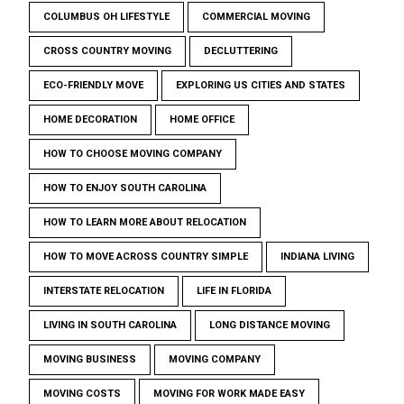
COLUMBUS OH LIFESTYLE
COMMERCIAL MOVING
CROSS COUNTRY MOVING
DECLUTTERING
ECO-FRIENDLY MOVE
EXPLORING US CITIES AND STATES
HOME DECORATION
HOME OFFICE
HOW TO CHOOSE MOVING COMPANY
HOW TO ENJOY SOUTH CAROLINA
HOW TO LEARN MORE ABOUT RELOCATION
HOW TO MOVE ACROSS COUNTRY SIMPLE
INDIANA LIVING
INTERSTATE RELOCATION
LIFE IN FLORIDA
LIVING IN SOUTH CAROLINA
LONG DISTANCE MOVING
MOVING BUSINESS
MOVING COMPANY
MOVING COSTS
MOVING FOR WORK MADE EASY