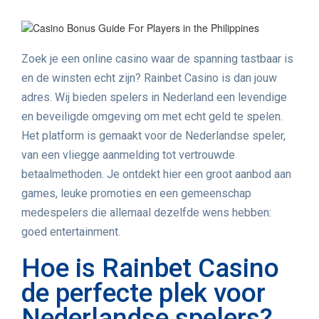
Zoek je een online casino waar de spanning tastbaar is
en de winsten echt zijn? Rainbet Casino is dan jouw
adres. Wij bieden spelers in Nederland een levendige
en beveiligde omgeving om met echt geld te spelen.
Het platform is gemaakt voor de Nederlandse speler,
van een vliegge aanmelding tot vertrouwde
betaalmethoden. Je ontdekt hier een groot aanbod aan
games, leuke promoties en een gemeenschap
medespelers die allemaal dezelfde wens hebben:
goed entertainment.
Hoe is Rainbet Casino
de perfecte plek voor
Nederlandse spelers?