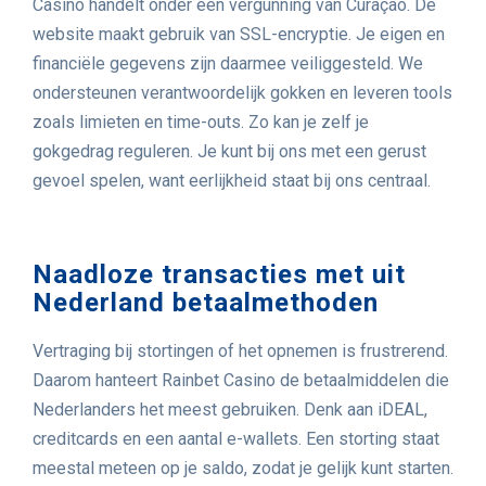
Casino handelt onder een vergunning van Curaçao. De
website maakt gebruik van SSL-encryptie. Je eigen en
financiële gegevens zijn daarmee veiliggesteld. We
ondersteunen verantwoordelijk gokken en leveren tools
zoals limieten en time-outs. Zo kan je zelf je
gokgedrag reguleren. Je kunt bij ons met een gerust
gevoel spelen, want eerlijkheid staat bij ons centraal.
Naadloze transacties met uit
Nederland betaalmethoden
Vertraging bij stortingen of het opnemen is frustrerend.
Daarom hanteert Rainbet Casino de betaalmiddelen die
Nederlanders het meest gebruiken. Denk aan iDEAL,
creditcards en een aantal e-wallets. Een storting staat
meestal meteen op je saldo, zodat je gelijk kunt starten.