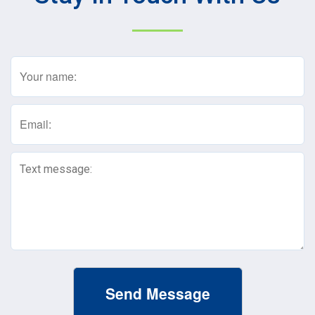
Name
(Required)
Email
(Required)
Text
Message
(Required)