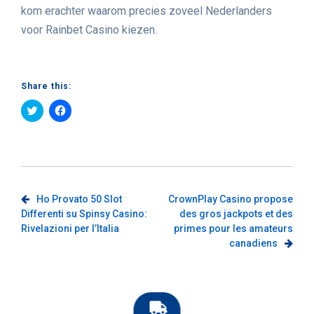
kom erachter waarom precies zoveel Nederlanders
voor Rainbet Casino kiezen.
Share this:
Click
Click
to
to
share
share
on
on
Twitter
Facebook
(Opens
(Opens
in
in
new
new
window)
window)
Post
Ho Provato 50 Slot
CrownPlay Casino propose
Differenti su Spinsy Casino:
des gros jackpots et des
navigation
Rivelazioni per l’Italia
primes pour les amateurs
canadiens