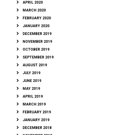
APRIL 2020
MARCH 2020
FEBRUARY 2020
JANUARY 2020
DECEMBER 2019
NOVEMBER 2019
OCTOBER 2019
SEPTEMBER 2019
AUGUST 2019
JULY 2019
JUNE 2019
MAY 2019
APRIL 2019
MARCH 2019
FEBRUARY 2019
JANUARY 2019
DECEMBER 2018