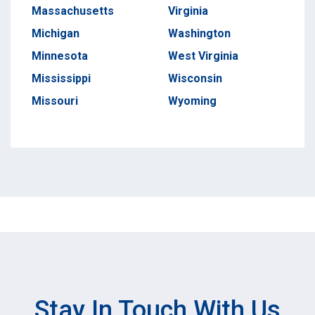
Massachusetts
Virginia
Michigan
Washington
Minnesota
West Virginia
Mississippi
Wisconsin
Missouri
Wyoming
Stay In Touch With Us