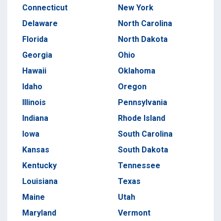
Connecticut
New York
Delaware
North Carolina
Florida
North Dakota
Georgia
Ohio
Hawaii
Oklahoma
Idaho
Oregon
Illinois
Pennsylvania
Indiana
Rhode Island
Iowa
South Carolina
Kansas
South Dakota
Kentucky
Tennessee
Louisiana
Texas
Maine
Utah
Maryland
Vermont