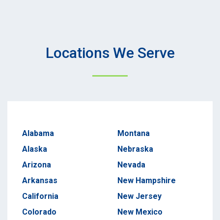
Locations We Serve
Alabama
Montana
Alaska
Nebraska
Arizona
Nevada
Arkansas
New Hampshire
California
New Jersey
Colorado
New Mexico