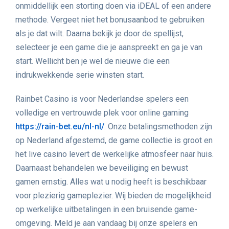
onmiddellijk een storting doen via iDEAL of een andere
methode. Vergeet niet het bonusaanbod te gebruiken
als je dat wilt. Daarna bekijk je door de spellijst,
selecteer je een game die je aanspreekt en ga je van
start. Wellicht ben je wel de nieuwe die een
indrukwekkende serie winsten start.
Rainbet Casino is voor Nederlandse spelers een
volledige en vertrouwde plek voor online gaming
https://rain-bet.eu/nl-nl/
. Onze betalingsmethoden zijn
op Nederland afgestemd, de game collectie is groot en
het live casino levert de werkelijke atmosfeer naar huis.
Daarnaast behandelen we beveiliging en bewust
gamen ernstig. Alles wat u nodig heeft is beschikbaar
voor plezierig gameplezier. Wij bieden de mogelijkheid
op werkelijke uitbetalingen in een bruisende game-
omgeving. Meld je aan vandaag bij onze spelers en