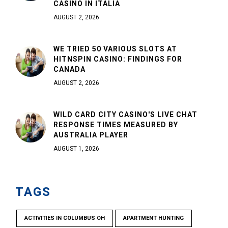
CASINO IN ITALIA
AUGUST 2, 2026
WE TRIED 50 VARIOUS SLOTS AT
HITNSPIN CASINO: FINDINGS FOR
CANADA
AUGUST 2, 2026
WILD CARD CITY CASINO'S LIVE CHAT
RESPONSE TIMES MEASURED BY
AUSTRALIA PLAYER
AUGUST 1, 2026
TAGS
ACTIVITIES IN COLUMBUS OH
APARTMENT HUNTING