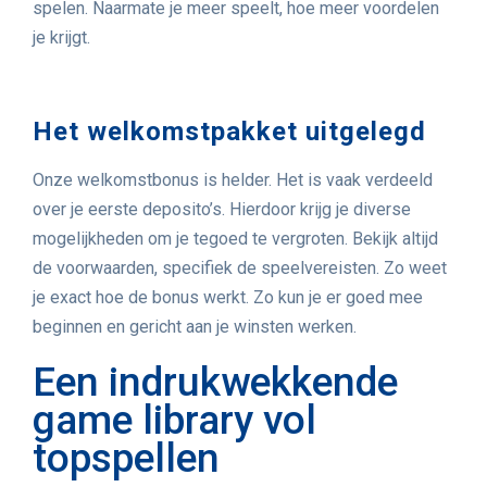
spelen. Naarmate je meer speelt, hoe meer voordelen
je krijgt.
Het welkomstpakket uitgelegd
Onze welkomstbonus is helder. Het is vaak verdeeld
over je eerste deposito’s. Hierdoor krijg je diverse
mogelijkheden om je tegoed te vergroten. Bekijk altijd
de voorwaarden, specifiek de speelvereisten. Zo weet
je exact hoe de bonus werkt. Zo kun je er goed mee
beginnen en gericht aan je winsten werken.
Een indrukwekkende
game library vol
topspellen