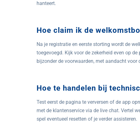
hanteert.
Hoe claim ik de welkomstb
Na je registratie en eerste storting wordt de 
toegevoegd. Kijk voor de zekerheid even op de 
bijzonder de voorwaarden, met aandacht voor d
Hoe te handelen bij techni
Test eerst de pagina te verversen of de app op
met de klantenservice via de live chat. Vertel we
spel eventueel resetten of je verder assisteren.