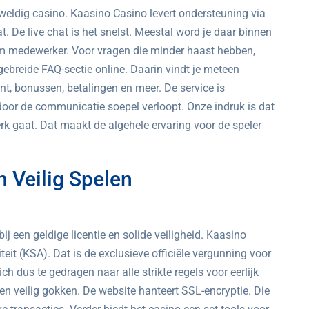
eldig casino. Kaasino Casino levert ondersteuning via
. De live chat is het snelst. Meestal word je daar binnen
m medewerker. Voor vragen die minder haast hebben,
tgebreide FAQ-sectie online. Daarin vindt je meteen
nt, bonussen, betalingen en meer. De service is
oor de communicatie soepel verloopt. Onze indruk is dat
k gaat. Dat maakt de algehele ervaring voor de speler
n Veilig Spelen
j een geldige licentie en solide veiligheid. Kaasino
eit (KSA). Dat is de exclusieve officiële vergunning voor
ch dus te gedragen naar alle strikte regels voor eerlijk
 en veilig gokken. De website hanteert SSL-encryptie. Die