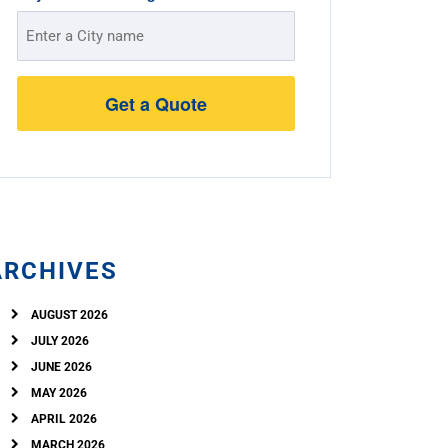
Address
Street
Address
ARCHIVES
AUGUST 2026
JULY 2026
JUNE 2026
MAY 2026
APRIL 2026
MARCH 2026