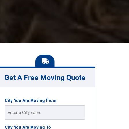
Get A Free Moving Quote
City You Are Moving From
City You Are Moving To
Street