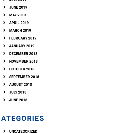
JUNE 2019
MAY 2019
APRIL 2019
MARCH 2019
FEBRUARY 2019
JANUARY 2019
DECEMBER 2018
NOVEMBER 2018
OCTOBER 2018
SEPTEMBER 2018
AUGUST 2018
JULY 2018
JUNE 2018
CATEGORIES
UNCATEGORIZED