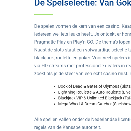
De Spelselectie: Van Gok
De spelen vormen de kern van een casino. Kaasin
iedereen wel iets leuks heeft. Je ontdekt er ho
Pragmatic Play en Play’n GO. De thema’s lopen u
Naast de slots staat een volwaardige selectie t
blackjack, roulette en poker. Voor veel spelers 
via HD-streams met professionele dealers in rea
zoekt als je de sfeer van een echt casino mist. 
Book of Dead & Gates of Olympus (Slots
Lightning Roulette & Auto Roulette (Live
Blackjack VIP & Unlimited Blackjack (Taf
Mega Wheel & Dream Catcher (Spelshow
Alle spellen vallen onder de Nederlandse licenti
regels van de Kansspelautoriteit.