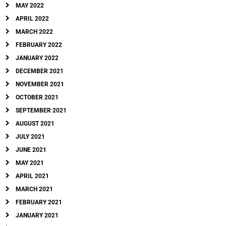
MAY 2022
APRIL 2022
MARCH 2022
FEBRUARY 2022
JANUARY 2022
DECEMBER 2021
NOVEMBER 2021
OCTOBER 2021
SEPTEMBER 2021
AUGUST 2021
JULY 2021
JUNE 2021
MAY 2021
APRIL 2021
MARCH 2021
FEBRUARY 2021
JANUARY 2021