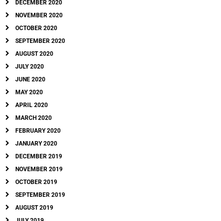
DECEMBER 2020
NOVEMBER 2020
OCTOBER 2020
SEPTEMBER 2020
AUGUST 2020
JULY 2020
JUNE 2020
MAY 2020
APRIL 2020
MARCH 2020
FEBRUARY 2020
JANUARY 2020
DECEMBER 2019
NOVEMBER 2019
OCTOBER 2019
SEPTEMBER 2019
AUGUST 2019
JULY 2019