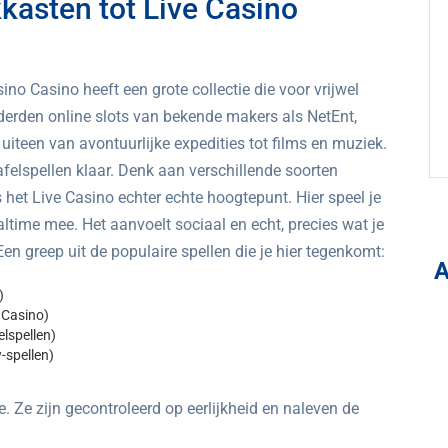
kasten tot Live Casino
o Casino heeft een grote collectie die voor vrijwel
nderden online slots van bekende makers als NetEnt,
iteen van avontuurlijke expedities tot films en muziek.
afelspellen klaar. Denk aan verschillende soorten
is het Live Casino echter echte hoogtepunt. Hier speel je
ltime mee. Het aanvoelt sociaal en echt, precies wat je
Een greep uit de populaire spellen die je hier tegenkomt:
)
 Casino)
elspellen)
-spellen)
e. Ze zijn gecontroleerd op eerlijkheid en naleven de