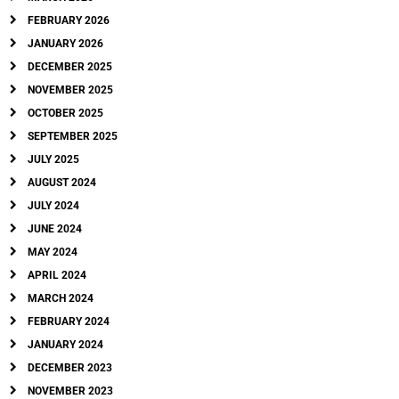
FEBRUARY 2026
JANUARY 2026
DECEMBER 2025
NOVEMBER 2025
OCTOBER 2025
SEPTEMBER 2025
JULY 2025
AUGUST 2024
JULY 2024
JUNE 2024
MAY 2024
APRIL 2024
MARCH 2024
FEBRUARY 2024
JANUARY 2024
DECEMBER 2023
NOVEMBER 2023