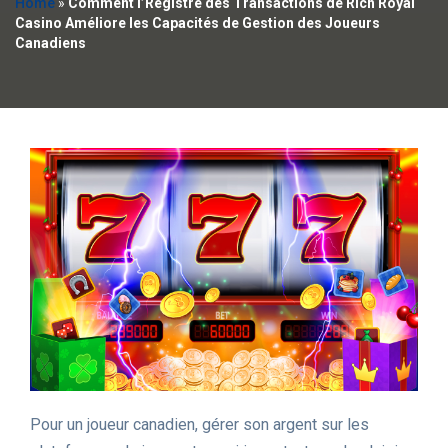
Home
»
Comment l’Registre des Transactions de Rich Royal
Casino Améliore les Capacités de Gestion des Joueurs
Canadiens
Pour un joueur canadien, gérer son argent sur les