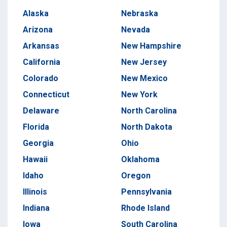
Alaska
Nebraska
Arizona
Nevada
Arkansas
New Hampshire
California
New Jersey
Colorado
New Mexico
Connecticut
New York
Delaware
North Carolina
Florida
North Dakota
Georgia
Ohio
Hawaii
Oklahoma
Idaho
Oregon
Illinois
Pennsylvania
Indiana
Rhode Island
Iowa
South Carolina