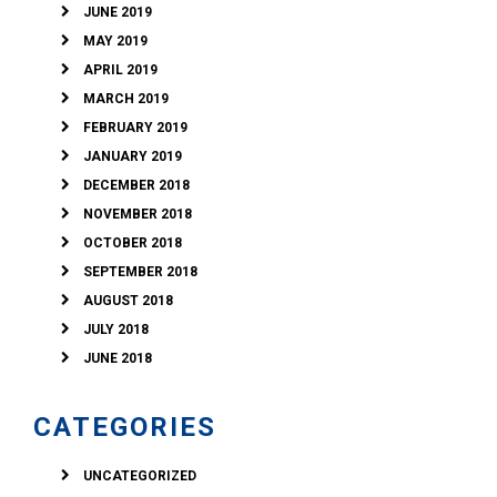
JUNE 2019
MAY 2019
APRIL 2019
MARCH 2019
FEBRUARY 2019
JANUARY 2019
DECEMBER 2018
NOVEMBER 2018
OCTOBER 2018
SEPTEMBER 2018
AUGUST 2018
JULY 2018
JUNE 2018
CATEGORIES
UNCATEGORIZED