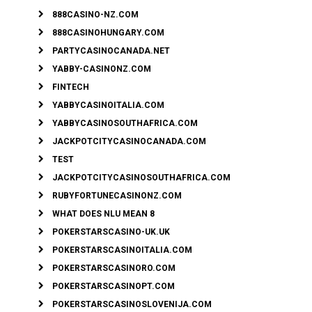
888CASINO-NZ.COM
888CASINOHUNGARY.COM
PARTYCASINOCANADA.NET
YABBY-CASINONZ.COM
FINTECH
YABBYCASINOITALIA.COM
YABBYCASINOSOUTHAFRICA.COM
JACKPOTCITYCASINOCANADA.COM
TEST
JACKPOTCITYCASINOSOUTHAFRICA.COM
RUBYFORTUNECASINONZ.COM
WHAT DOES NLU MEAN 8
POKERSTARSCASINO-UK.UK
POKERSTARSCASINOITALIA.COM
POKERSTARSCASINORO.COM
POKERSTARSCASINOPT.COM
POKERSTARSCASINOSLOVENIJA.COM