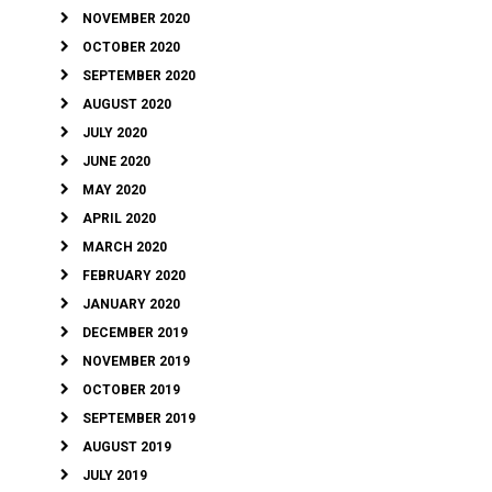
NOVEMBER 2020
OCTOBER 2020
SEPTEMBER 2020
AUGUST 2020
JULY 2020
JUNE 2020
MAY 2020
APRIL 2020
MARCH 2020
FEBRUARY 2020
JANUARY 2020
DECEMBER 2019
NOVEMBER 2019
OCTOBER 2019
SEPTEMBER 2019
AUGUST 2019
JULY 2019