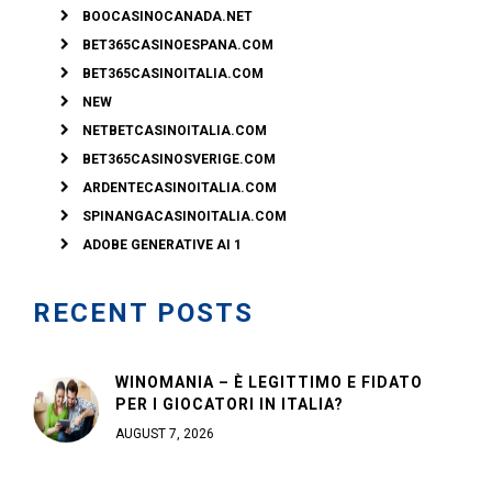
BOOCASINOCANADA.NET
BET365CASINOESPANA.COM
BET365CASINOITALIA.COM
NEW
NETBETCASINOITALIA.COM
BET365CASINOSVERIGE.COM
ARDENTECASINOITALIA.COM
SPINANGACASINOITALIA.COM
ADOBE GENERATIVE AI 1
RECENT POSTS
WINOMANIA – È LEGITTIMO E FIDATO
PER I GIOCATORI IN ITALIA?
AUGUST 7, 2026