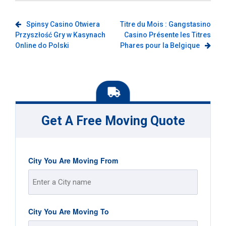
new
new
window)
window)
Post
Spinsy Casino Otwiera
Titre du Mois : Gangstasino
Przyszłość Gry w Kasynach
Casino Présente les Titres
navigation
Online do Polski
Phares pour la Belgique
Get A Free Moving Quote
City You Are Moving From
Street
City You Are Moving To
Address