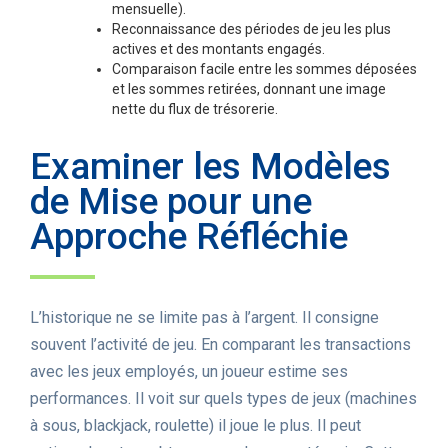
mensuelle).
Reconnaissance des périodes de jeu les plus
actives et des montants engagés.
Comparaison facile entre les sommes déposées
et les sommes retirées, donnant une image
nette du flux de trésorerie.
Examiner les Modèles
de Mise pour une
Approche Réfléchie
L’historique ne se limite pas à l’argent. Il consigne
souvent l’activité de jeu. En comparant les transactions
avec les jeux employés, un joueur estime ses
performances. Il voit sur quels types de jeux (machines
à sous, blackjack, roulette) il joue le plus. Il peut