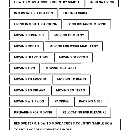
HOW TO MOVE ACROSS COUNTRY SIMPLE
INDIANA LIVING
INTERSTATE RELOCATION
LIFE IN FLORIDA
LIVING IN SOUTH CAROLINA
LONG DISTANCE MOVING
MOVING BUSINESS
MOVING COMPANY
MOVING COSTS
MOVING FOR WORK MADE EASY
MOVING HEAVY ITEMS
MOVING SERVICES
MOVING TIPS
MOVING TO ALASKA
MOVING TO ARIZONA
MOVING TO IDAHO
MOVING TO INDIANA
MOVING TO TEXAS
MOVING WITH KIDS
PACKING
PACKING A BED
PREPARING FOR MOVING
RELOCATING FOR PLEASURE
REMOVE TERM: HOW TO MOVE ACROSS COUNTRY SIMPLE HOW
TO MOVE ACROSS COUNTRY SIMPLE