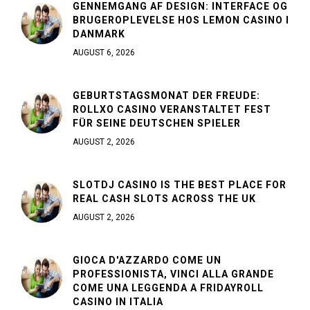
GENNEMGANG AF DESIGN: INTERFACE OG
BRUGEROPLEVELSE HOS LEMON CASINO I
DANMARK
AUGUST 6, 2026
GEBURTSTAGSMONAT DER FREUDE:
ROLLXO CASINO VERANSTALTET FEST
FÜR SEINE DEUTSCHEN SPIELER
AUGUST 2, 2026
SLOTDJ CASINO IS THE BEST PLACE FOR
REAL CASH SLOTS ACROSS THE UK
AUGUST 2, 2026
GIOCA D'AZZARDO COME UN
PROFESSIONISTA, VINCI ALLA GRANDE
COME UNA LEGGENDA A FRIDAYROLL
CASINO IN ITALIA