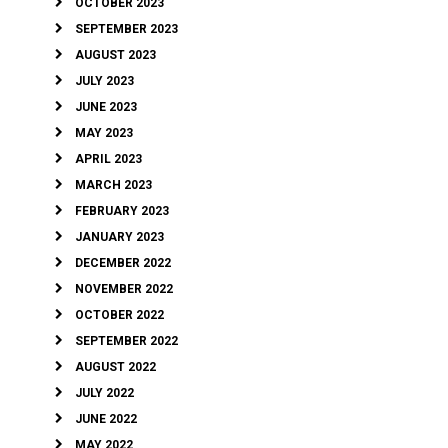
OCTOBER 2023
SEPTEMBER 2023
AUGUST 2023
JULY 2023
JUNE 2023
MAY 2023
APRIL 2023
MARCH 2023
FEBRUARY 2023
JANUARY 2023
DECEMBER 2022
NOVEMBER 2022
OCTOBER 2022
SEPTEMBER 2022
AUGUST 2022
JULY 2022
JUNE 2022
MAY 2022