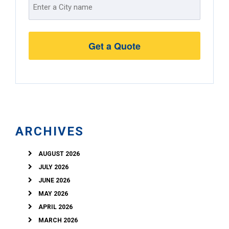
Street
Address
ARCHIVES
AUGUST 2026
JULY 2026
JUNE 2026
MAY 2026
APRIL 2026
MARCH 2026