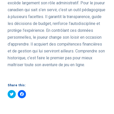
excède largement son rôle administratif. Pour le joueur
canadien qui sait s’en servir, c’est un outil pédagogique
à plusieurs facettes. Il garantit la transparence, guide
les décisions de budget, renforce l’autodiscipline et
protège l’expérience. En contrôlant ces données
personnelles, le joueur change son loisir en occasion
d’apprendre. Il acquiert des compétences financières
et de gestion qui lui serviront ailleurs. Comprendre son
historique, c’est faire le premier pas pour mieux
maîtriser toute son aventure de jeu en ligne.
Share this:
Click
Click
to
to
share
share
on
on
Twitter
Facebook
(Opens
(Opens
in
in