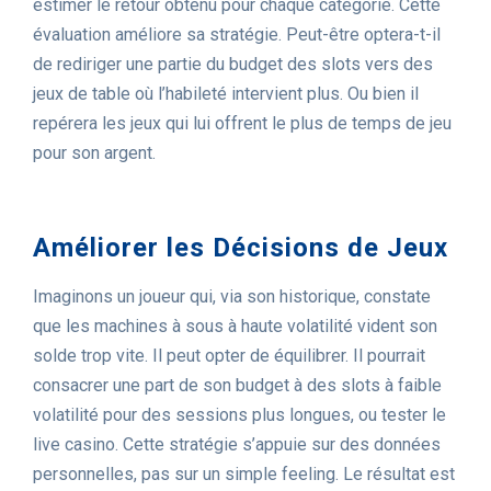
estimer le retour obtenu pour chaque catégorie. Cette
évaluation améliore sa stratégie. Peut-être optera-t-il
de rediriger une partie du budget des slots vers des
jeux de table où l’habileté intervient plus. Ou bien il
repérera les jeux qui lui offrent le plus de temps de jeu
pour son argent.
Améliorer les Décisions de Jeux
Imaginons un joueur qui, via son historique, constate
que les machines à sous à haute volatilité vident son
solde trop vite. Il peut opter de équilibrer. Il pourrait
consacrer une part de son budget à des slots à faible
volatilité pour des sessions plus longues, ou tester le
live casino. Cette stratégie s’appuie sur des données
personnelles, pas sur un simple feeling. Le résultat est