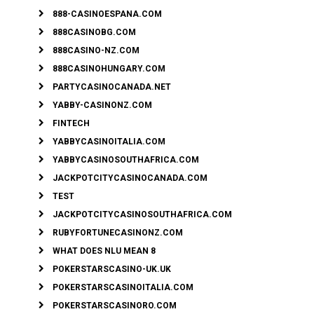
888-CASINOESPANA.COM
888CASINOBG.COM
888CASINO-NZ.COM
888CASINOHUNGARY.COM
PARTYCASINOCANADA.NET
YABBY-CASINONZ.COM
FINTECH
YABBYCASINOITALIA.COM
YABBYCASINOSOUTHAFRICA.COM
JACKPOTCITYCASINOCANADA.COM
TEST
JACKPOTCITYCASINOSOUTHAFRICA.COM
RUBYFORTUNECASINONZ.COM
WHAT DOES NLU MEAN 8
POKERSTARSCASINO-UK.UK
POKERSTARSCASINOITALIA.COM
POKERSTARSCASINORO.COM