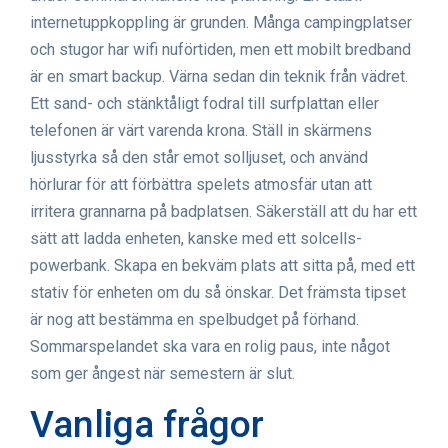
internetuppkoppling är grunden. Många campingplatser
och stugor har wifi nuförtiden, men ett mobilt bredband
är en smart backup. Värna sedan din teknik från vädret.
Ett sand- och stänktåligt fodral till surfplattan eller
telefonen är värt varenda krona. Ställ in skärmens
ljusstyrka så den står emot solljuset, och använd
hörlurar för att förbättra spelets atmosfär utan att
irritera grannarna på badplatsen. Säkerställ att du har ett
sätt att ladda enheten, kanske med ett solcells-
powerbank. Skapa en bekväm plats att sitta på, med ett
stativ för enheten om du så önskar. Det främsta tipset
är nog att bestämma en spelbudget på förhand.
Sommarspelandet ska vara en rolig paus, inte något
som ger ångest när semestern är slut.
Vanliga frågor