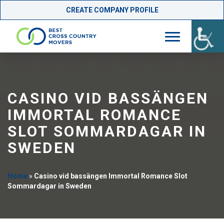
CREATE COMPANY PROFILE
Skip
to
content
CASINO VID BASSÄNGEN
IMMORTAL ROMANCE
SLOT SOMMARDAGAR IN
SWEDEN
Home
»
Casino vid bassängen Immortal Romance Slot
Sommardagar in Sweden