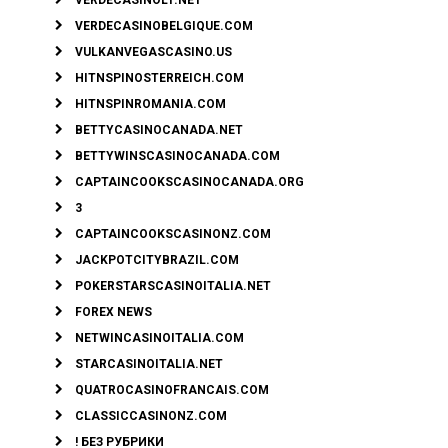
VERDECASINOLT.NET
VERDECASINOBELGIQUE.COM
VULKANVEGASCASINO.US
HITNSPINOSTERREICH.COM
HITNSPINROMANIA.COM
BETTYCASINOCANADA.NET
BETTYWINSCASINOCANADA.COM
CAPTAINCOOKSCASINOCANADA.ORG
3
CAPTAINCOOKSCASINONZ.COM
JACKPOTCITYBRAZIL.COM
POKERSTARSCASINOITALIA.NET
FOREX NEWS
NETWINCASINOITALIA.COM
STARCASINOITALIA.NET
QUATROCASINOFRANCAIS.COM
CLASSICCASINONZ.COM
! БЕЗ РУБРИКИ