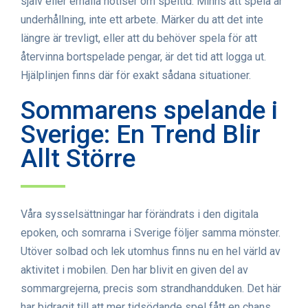
själv eller erhålla notiser om speltid. Minns att spela är
underhållning, inte ett arbete. Märker du att det inte
längre är trevligt, eller att du behöver spela för att
återvinna bortspelade pengar, är det tid att logga ut.
Hjälplinjen finns där för exakt sådana situationer.
Sommarens spelande i
Sverige: En Trend Blir
Allt Större
Våra sysselsättningar har förändrats i den digitala
epoken, och somrarna i Sverige följer samma mönster.
Utöver solbad och lek utomhus finns nu en hel värld av
aktivitet i mobilen. Den har blivit en given del av
sommargrejerna, precis som strandhandduken. Det här
har bidragit till att mer tidsödande spel fått en chans.