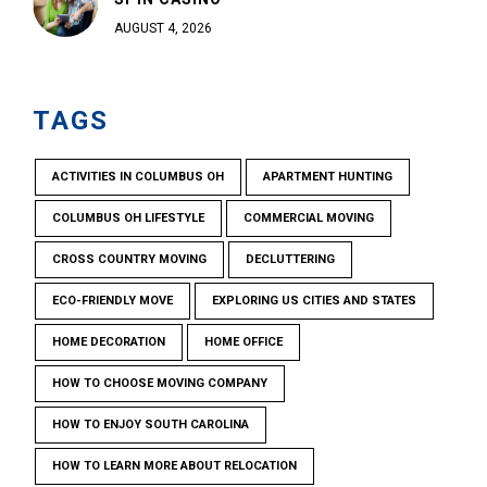
AUGUST 4, 2026
TAGS
ACTIVITIES IN COLUMBUS OH
APARTMENT HUNTING
COLUMBUS OH LIFESTYLE
COMMERCIAL MOVING
CROSS COUNTRY MOVING
DECLUTTERING
ECO-FRIENDLY MOVE
EXPLORING US CITIES AND STATES
HOME DECORATION
HOME OFFICE
HOW TO CHOOSE MOVING COMPANY
HOW TO ENJOY SOUTH CAROLINA
HOW TO LEARN MORE ABOUT RELOCATION