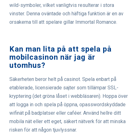
wild-symboler, vilket vanligtvis resulterar i stora
vinster. Denna oväntade och häftiga funktion är en av
orsakerna till att spelare gillar Immortal Romance.
Kan man lita på att spela på
mobilcasinon när jag är
utomhus?
Säkerheten beror helt på casinot. Spela enbart på
etablerade, licensierade sajter som tillämpar SSL-
kryptering (det gröna låset i webbläsaren). Hoppa över
att logga in och spela på öppna, opasswordskyddade
wifinät på badplatser eller caféer. Använd hellre ditt
mobila nät eller ett eget, säkert nätverk för att minska
risken för att någon tjuvlyssnar.