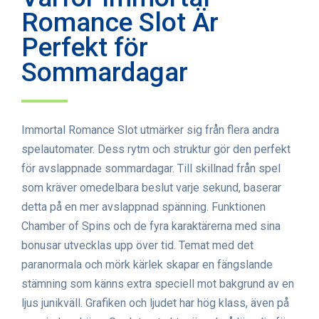
Romance Slot Är
Perfekt för
Sommardagar
Immortal Romance Slot utmärker sig från flera andra
spelautomater. Dess rytm och struktur gör den perfekt
för avslappnade sommardagar. Till skillnad från spel
som kräver omedelbara beslut varje sekund, baserar
detta på en mer avslappnad spänning. Funktionen
Chamber of Spins och de fyra karaktärerna med sina
bonusar utvecklas upp över tid. Temat med det
paranormala och mörk kärlek skapar en fängslande
stämning som känns extra speciell mot bakgrund av en
ljus junikväll. Grafiken och ljudet har hög klass, även på