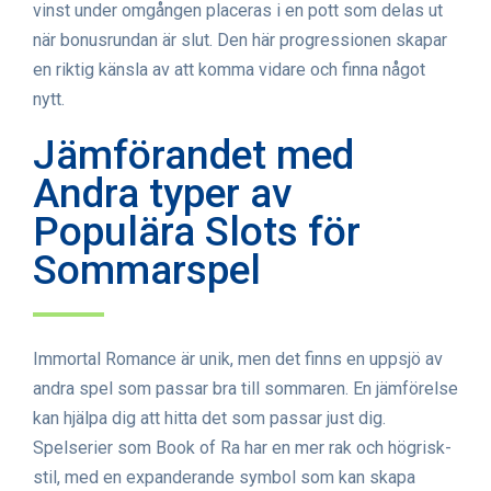
vinst under omgången placeras i en pott som delas ut
när bonusrundan är slut. Den här progressionen skapar
en riktig känsla av att komma vidare och finna något
nytt.
Jämförandet med
Andra typer av
Populära Slots för
Sommarspel
Immortal Romance är unik, men det finns en uppsjö av
andra spel som passar bra till sommaren. En jämförelse
kan hjälpa dig att hitta det som passar just dig.
Spelserier som Book of Ra har en mer rak och högrisk-
stil, med en expanderande symbol som kan skapa