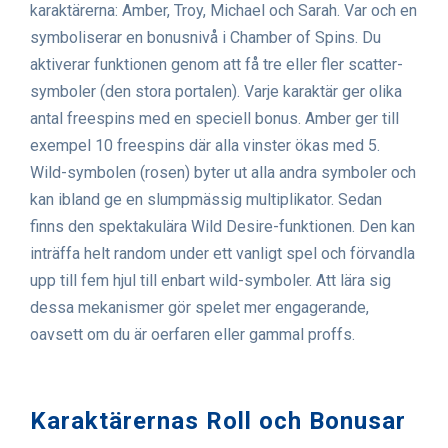
karaktärerna: Amber, Troy, Michael och Sarah. Var och en
symboliserar en bonusnivå i Chamber of Spins. Du
aktiverar funktionen genom att få tre eller fler scatter-
symboler (den stora portalen). Varje karaktär ger olika
antal freespins med en speciell bonus. Amber ger till
exempel 10 freespins där alla vinster ökas med 5.
Wild-symbolen (rosen) byter ut alla andra symboler och
kan ibland ge en slumpmässig multiplikator. Sedan
finns den spektakulära Wild Desire-funktionen. Den kan
inträffa helt random under ett vanligt spel och förvandla
upp till fem hjul till enbart wild-symboler. Att lära sig
dessa mekanismer gör spelet mer engagerande,
oavsett om du är oerfaren eller gammal proffs.
Karaktärernas Roll och Bonusar