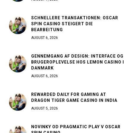
SCHNELLERE TRANSAKTIONEN: OSCAR
SPIN CASINO STEIGERT DIE
BEARBEITUNG
AUGUST 6, 2026
GENNEMGANG AF DESIGN: INTERFACE OG
BRUGEROPLEVELSE HOS LEMON CASINO I
DANMARK
AUGUST 6, 2026
REWARDED DAILY FOR GAMING AT
DRAGON TIGER GAME CASINO IN INDIA
AUGUST 5, 2026
NOVINKY OD PRAGMATIC PLAY V OSCAR
SPIN CASINO