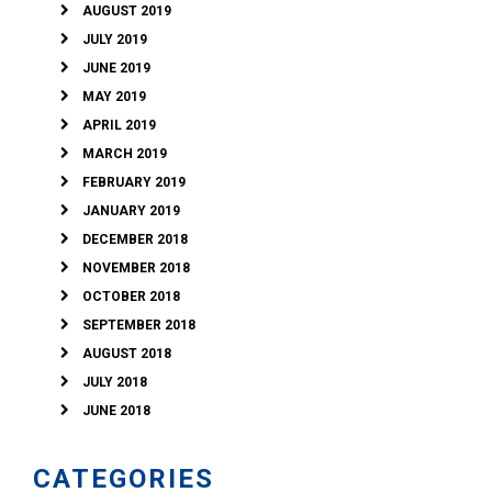
AUGUST 2019
JULY 2019
JUNE 2019
MAY 2019
APRIL 2019
MARCH 2019
FEBRUARY 2019
JANUARY 2019
DECEMBER 2018
NOVEMBER 2018
OCTOBER 2018
SEPTEMBER 2018
AUGUST 2018
JULY 2018
JUNE 2018
CATEGORIES