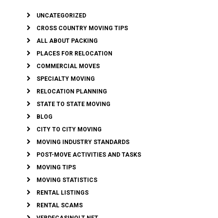
UNCATEGORIZED
CROSS COUNTRY MOVING TIPS
ALL ABOUT PACKING
PLACES FOR RELOCATION
COMMERCIAL MOVES
SPECIALTY MOVING
RELOCATION PLANNING
STATE TO STATE MOVING
BLOG
CITY TO CITY MOVING
MOVING INDUSTRY STANDARDS
POST-MOVE ACTIVITIES AND TASKS
MOVING TIPS
MOVING STATISTICS
RENTAL LISTINGS
RENTAL SCAMS