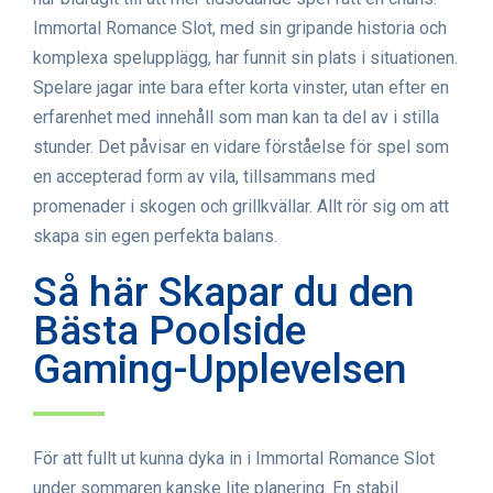
Immortal Romance Slot, med sin gripande historia och
komplexa spelupplägg, har funnit sin plats i situationen.
Spelare jagar inte bara efter korta vinster, utan efter en
erfarenhet med innehåll som man kan ta del av i stilla
stunder. Det påvisar en vidare förståelse för spel som
en accepterad form av vila, tillsammans med
promenader i skogen och grillkvällar. Allt rör sig om att
skapa sin egen perfekta balans.
Så här Skapar du den
Bästa Poolside
Gaming-Upplevelsen
För att fullt ut kunna dyka in i Immortal Romance Slot
under sommaren kanske lite planering. En stabil