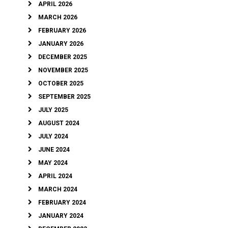
APRIL 2026
MARCH 2026
FEBRUARY 2026
JANUARY 2026
DECEMBER 2025
NOVEMBER 2025
OCTOBER 2025
SEPTEMBER 2025
JULY 2025
AUGUST 2024
JULY 2024
JUNE 2024
MAY 2024
APRIL 2024
MARCH 2024
FEBRUARY 2024
JANUARY 2024