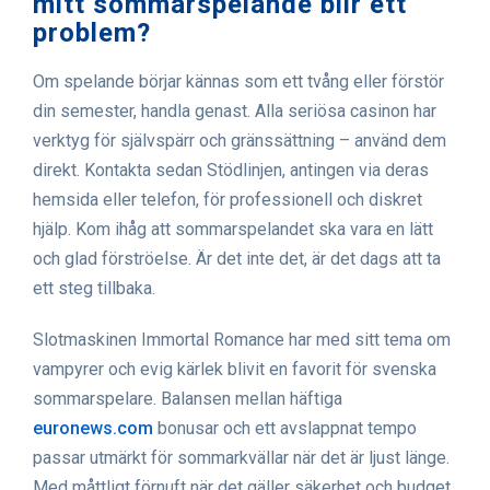
mitt sommarspelande blir ett
problem?
Om spelande börjar kännas som ett tvång eller förstör
din semester, handla genast. Alla seriösa casinon har
verktyg för självspärr och gränssättning – använd dem
direkt. Kontakta sedan Stödlinjen, antingen via deras
hemsida eller telefon, för professionell och diskret
hjälp. Kom ihåg att sommarspelandet ska vara en lätt
och glad förströelse. Är det inte det, är det dags att ta
ett steg tillbaka.
Slotmaskinen Immortal Romance har med sitt tema om
vampyrer och evig kärlek blivit en favorit för svenska
sommarspelare. Balansen mellan häftiga
euronews.com
bonusar och ett avslappnat tempo
passar utmärkt för sommarkvällar när det är ljust länge.
Med måttligt förnuft när det gäller säkerhet och budget