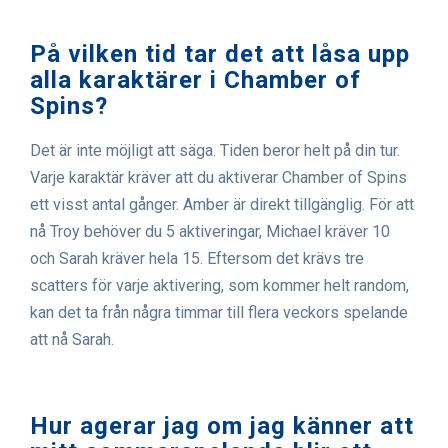
På vilken tid tar det att låsa upp
alla karaktärer i Chamber of
Spins?
Det är inte möjligt att säga. Tiden beror helt på din tur.
Varje karaktär kräver att du aktiverar Chamber of Spins
ett visst antal gånger. Amber är direkt tillgänglig. För att
nå Troy behöver du 5 aktiveringar, Michael kräver 10
och Sarah kräver hela 15. Eftersom det krävs tre
scatters för varje aktivering, som kommer helt random,
kan det ta från några timmar till flera veckors spelande
att nå Sarah.
Hur agerar jag om jag känner att