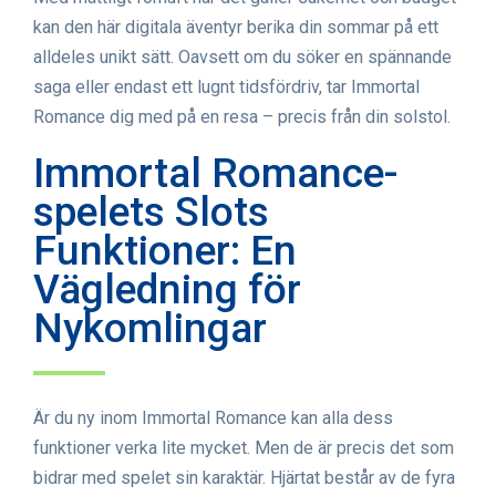
kan den här digitala äventyr berika din sommar på ett
alldeles unikt sätt. Oavsett om du söker en spännande
saga eller endast ett lugnt tidsfördriv, tar Immortal
Romance dig med på en resa – precis från din solstol.
Immortal Romance-
spelets Slots
Funktioner: En
Vägledning för
Nykomlingar
Är du ny inom Immortal Romance kan alla dess
funktioner verka lite mycket. Men de är precis det som
bidrar med spelet sin karaktär. Hjärtat består av de fyra