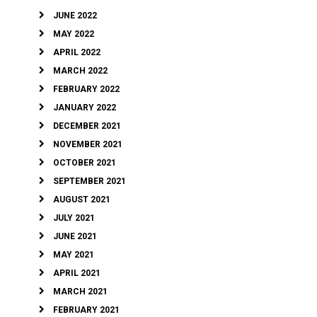
JUNE 2022
MAY 2022
APRIL 2022
MARCH 2022
FEBRUARY 2022
JANUARY 2022
DECEMBER 2021
NOVEMBER 2021
OCTOBER 2021
SEPTEMBER 2021
AUGUST 2021
JULY 2021
JUNE 2021
MAY 2021
APRIL 2021
MARCH 2021
FEBRUARY 2021