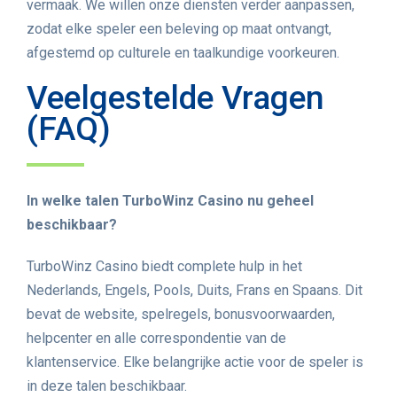
vermaak. We willen onze diensten verder aanpassen,
zodat elke speler een beleving op maat ontvangt,
afgestemd op culturele en taalkundige voorkeuren.
Veelgestelde Vragen
(FAQ)
In welke talen TurboWinz Casino nu geheel
beschikbaar?
TurboWinz Casino biedt complete hulp in het
Nederlands, Engels, Pools, Duits, Frans en Spaans. Dit
bevat de website, spelregels, bonusvoorwaarden,
helpcenter en alle correspondentie van de
klantenservice. Elke belangrijke actie voor de speler is
in deze talen beschikbaar.