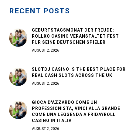
RECENT POSTS
GEBURTSTAGSMONAT DER FREUDE:
ROLLXO CASINO VERANSTALTET FEST
FÜR SEINE DEUTSCHEN SPIELER
AUGUST 2, 2026
SLOTDJ CASINO IS THE BEST PLACE FOR
REAL CASH SLOTS ACROSS THE UK
AUGUST 2, 2026
GIOCA D'AZZARDO COME UN
PROFESSIONISTA, VINCI ALLA GRANDE
COME UNA LEGGENDA A FRIDAYROLL
CASINO IN ITALIA
AUGUST 2, 2026