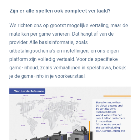
Zijn er alle spellen ook compleet vertaald?
We richten ons op grootst mogelijke vertaling, maar de
mate kan per game variëren. Dat hangt af van de
provider. Alle basisinformatie, zoals
uitbetalingsschema’s en instellingen, en ons eigen
platform zijn volledig vertaald. Voor de specifieke
game-inhoud, zoals verhaallijnen in spelshows, bekijk
je de game-info in je voorkeurstaal.