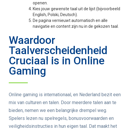
openen.
Kies jouw gewenste taal uit de lijst (bijvoorbeeld
English, Polski, Deutsch).
De pagina vernieuwt automatisch en alle
navigatie en content zijn nu in de gekozen taal.
Waardoor
Taalverscheidenheid
Cruciaal is in Online
Gaming
Online gaming is internationaal, en Nederland bezit een
mix van culturen en talen. Door meerdere talen aan te
bieden, nemen we een belangrijke drempel weg.
Spelers lezen nu spelregels, bonusvoorwaarden en
veiligheidsinstructies in hun eigen taal. Dat maakt het