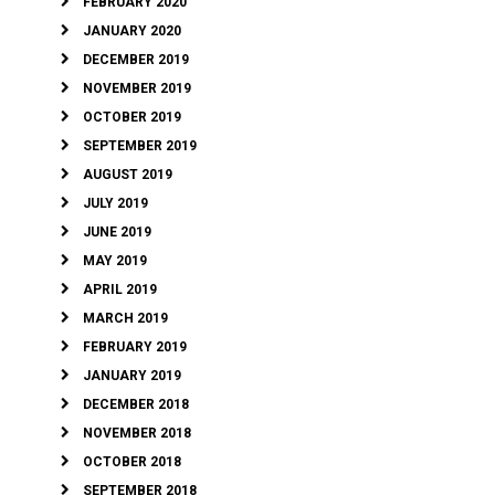
FEBRUARY 2020
JANUARY 2020
DECEMBER 2019
NOVEMBER 2019
OCTOBER 2019
SEPTEMBER 2019
AUGUST 2019
JULY 2019
JUNE 2019
MAY 2019
APRIL 2019
MARCH 2019
FEBRUARY 2019
JANUARY 2019
DECEMBER 2018
NOVEMBER 2018
OCTOBER 2018
SEPTEMBER 2018