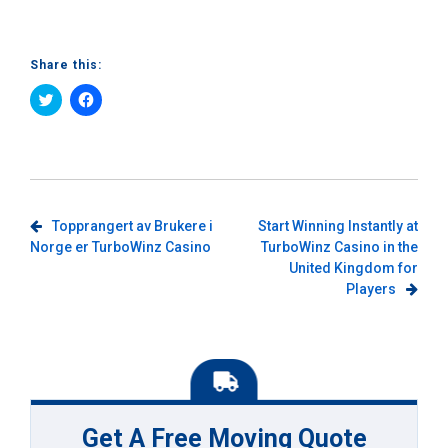
Share this:
Click
Click
to
to
share
share
on
on
Twitter
Facebook
(Opens
(Opens
in
in
new
new
window)
window)
Post
Topprangert av Brukere i
Start Winning Instantly at
Norge er TurboWinz Casino
TurboWinz Casino in the
navigation
United Kingdom for
Players
Get A Free Moving Quote