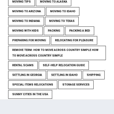
MOVING TIPS
MOVING TO ALASKA
MOVING TO ARIZONA
MOVING TO IDAHO
MOVING TO INDIANA
MOVING TO TEXAS
MOVING WITH KIDS
PACKING
PACKING A BED
PREPARING FOR MOVING
RELOCATING FOR PLEASURE
REMOVE TERM: HOW TO MOVE ACROSS COUNTRY SIMPLE HOW
TO MOVE ACROSS COUNTRY SIMPLE
RENTAL SCAMS
SELF-HELP RELOCATION GUIDE
SETTLING IN GEORGIA
SETTLING IN IDAHO
SHIPPING
SPECIAL ITEMS RELOCATIONS
STORAGE SERVICES
SUNNY CITIES IN THE USA