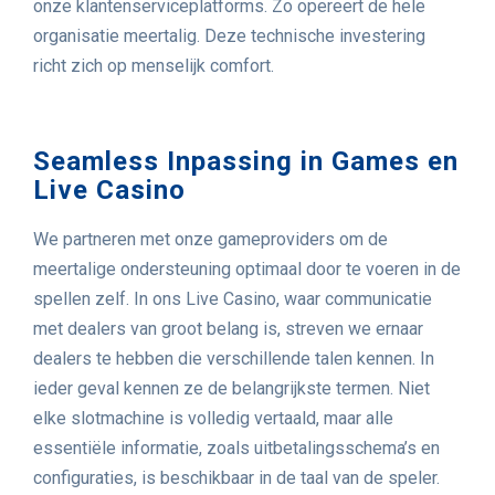
onze klantenserviceplatforms. Zo opereert de hele
organisatie meertalig. Deze technische investering
richt zich op menselijk comfort.
Seamless Inpassing in Games en
Live Casino
We partneren met onze gameproviders om de
meertalige ondersteuning optimaal door te voeren in de
spellen zelf. In ons Live Casino, waar communicatie
met dealers van groot belang is, streven we ernaar
dealers te hebben die verschillende talen kennen. In
ieder geval kennen ze de belangrijkste termen. Niet
elke slotmachine is volledig vertaald, maar alle
essentiële informatie, zoals uitbetalingsschema’s en
configuraties, is beschikbaar in de taal van de speler.