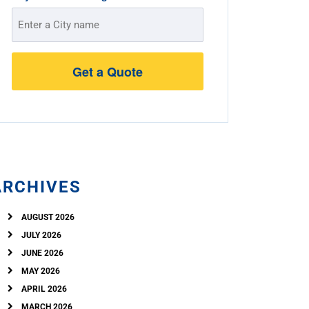
Address
Street
Address
ARCHIVES
AUGUST 2026
JULY 2026
JUNE 2026
MAY 2026
APRIL 2026
MARCH 2026