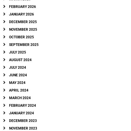
FEBRUARY 2026
JANUARY 2026
DECEMBER 2025
NOVEMBER 2025
OCTOBER 2025
SEPTEMBER 2025
JULY 2025
AUGUST 2024
JULY 2024
JUNE 2024
MAY 2024
APRIL 2024
MARCH 2024
FEBRUARY 2024
JANUARY 2024
DECEMBER 2023
NOVEMBER 2023