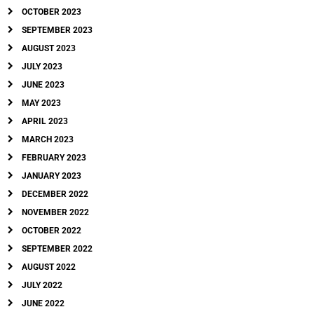
OCTOBER 2023
SEPTEMBER 2023
AUGUST 2023
JULY 2023
JUNE 2023
MAY 2023
APRIL 2023
MARCH 2023
FEBRUARY 2023
JANUARY 2023
DECEMBER 2022
NOVEMBER 2022
OCTOBER 2022
SEPTEMBER 2022
AUGUST 2022
JULY 2022
JUNE 2022