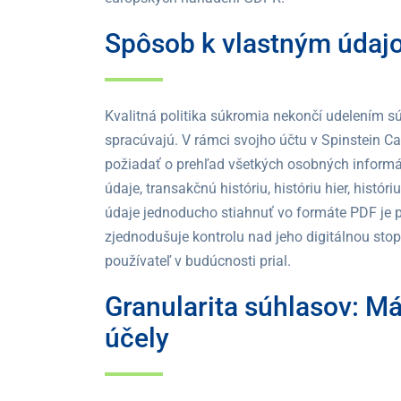
Spôsob k vlastným údajo
Kvalitná politika súkromia nekončí udelením sú
spracúvajú. V rámci svojho účtu v Spinstein C
požiadať o prehľad všetkých osobných informáci
údaje, transakčnú históriu, históriu hier, hist
údaje jednoducho stiahnuť vo formáte PDF je p
zjednodušuje kontrolu nad jeho digitálnou stop
používateľ v budúcnosti prial.
Granularita súhlasov: M
účely