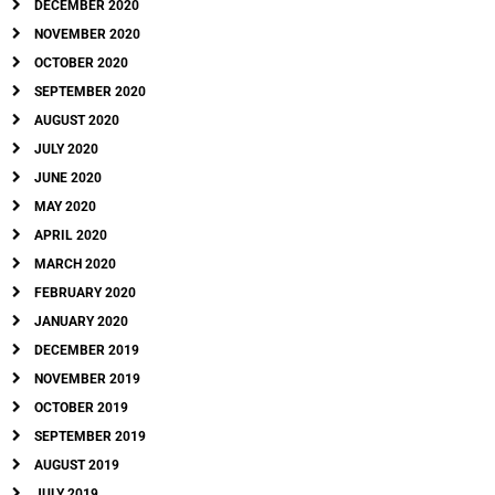
DECEMBER 2020
NOVEMBER 2020
OCTOBER 2020
SEPTEMBER 2020
AUGUST 2020
JULY 2020
JUNE 2020
MAY 2020
APRIL 2020
MARCH 2020
FEBRUARY 2020
JANUARY 2020
DECEMBER 2019
NOVEMBER 2019
OCTOBER 2019
SEPTEMBER 2019
AUGUST 2019
JULY 2019