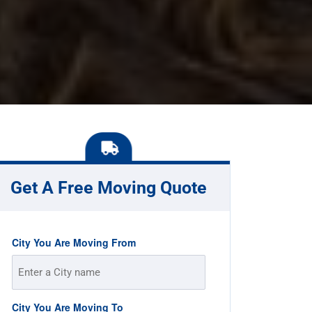
Get A Free Moving Quote
City You Are Moving From
City You Are Moving To
Street