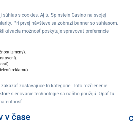
 súhlas s cookies. Aj tu Spinstein Casino na svojej
arity. Pri prvej návšteve sa zobrazí banner so súhlasom.
zklikávacia možnosť poskytuje spravovať preferencie
žnosti zmeny).
stavení).
osti).
ielenú reklamu).
zakázať zostávajúce tri kategórie. Toto rozčlenenie
ktoré sledovacie technológie sa naňho použijú. Opäť tu
sparentnosť.
v v čase