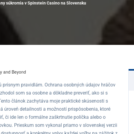
ny súkromia v Spinstein Casino na Slovensku
jú prísnym pravidlám. Ochrana osobných údajov hráčov
ozhodol som sa osobne a dôkladne preveriť, ako si s
 Tento článok zachytáva moje praktické skúsenosti s
á úroveň detailnosti a možností prispôsobenia, ktoré
ť, či ide len o formálne zaškrtnutie políčka alebo o
zovkou. Prieskum som vykonal priamo v slovenskej verzii
 dostupnosť a konkrétny vplyv každej voľby na zážitok z