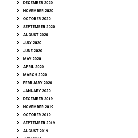
DECEMBER 2020
NOVEMBER 2020
OCTOBER 2020
SEPTEMBER 2020
AUGUST 2020
JULY 2020
JUNE 2020
MAY 2020
APRIL 2020
MARCH 2020
FEBRUARY 2020
JANUARY 2020
DECEMBER 2019
NOVEMBER 2019
OCTOBER 2019
SEPTEMBER 2019
AUGUST 2019