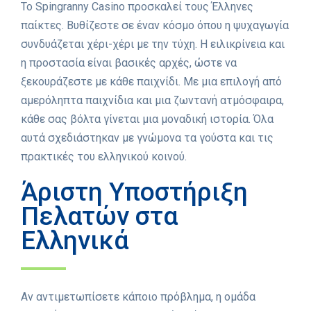
Το Spingranny Casino προσκαλεί τους Έλληνες
παίκτες. Βυθίζεστε σε έναν κόσμο όπου η ψυχαγωγία
συνδυάζεται χέρι-χέρι με την τύχη. Η ειλικρίνεια και
η προστασία είναι βασικές αρχές, ώστε να
ξεκουράζεστε με κάθε παιχνίδι. Με μια επιλογή από
αμερόληπτα παιχνίδια και μια ζωντανή ατμόσφαιρα,
κάθε σας βόλτα γίνεται μια μοναδική ιστορία. Όλα
αυτά σχεδιάστηκαν με γνώμονα τα γούστα και τις
πρακτικές του ελληνικού κοινού.
Άριστη Υποστήριξη
Πελατών στα
Ελληνικά
Αν αντιμετωπίσετε κάποιο πρόβλημα, η ομάδα