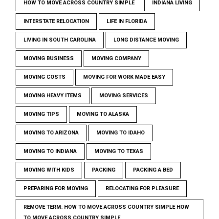
HOW TO MOVE ACROSS COUNTRY SIMPLE
INDIANA LIVING
INTERSTATE RELOCATION
LIFE IN FLORIDA
LIVING IN SOUTH CAROLINA
LONG DISTANCE MOVING
MOVING BUSINESS
MOVING COMPANY
MOVING COSTS
MOVING FOR WORK MADE EASY
MOVING HEAVY ITEMS
MOVING SERVICES
MOVING TIPS
MOVING TO ALASKA
MOVING TO ARIZONA
MOVING TO IDAHO
MOVING TO INDIANA
MOVING TO TEXAS
MOVING WITH KIDS
PACKING
PACKING A BED
PREPARING FOR MOVING
RELOCATING FOR PLEASURE
REMOVE TERM: HOW TO MOVE ACROSS COUNTRY SIMPLE HOW
TO MOVE ACROSS COUNTRY SIMPLE