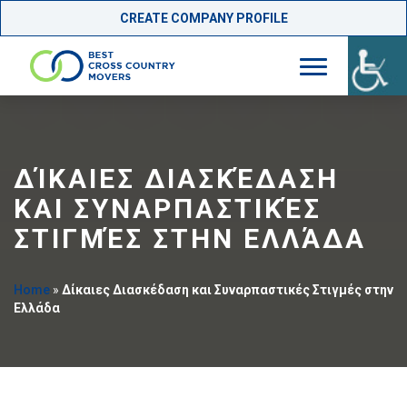
CREATE COMPANY PROFILE
Skip
to
content
ΔΊΚΑΙΕΣ ΔΙΑΣΚΈΔΑΣΗ
ΚΑΙ ΣΥΝΑΡΠΑΣΤΙΚΈΣ
ΣΤΙΓΜΈΣ ΣΤΗΝ ΕΛΛΆΔΑ
Home
»
Δίκαιες Διασκέδαση και Συναρπαστικές Στιγμές στην
Ελλάδα