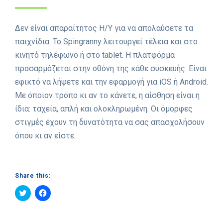
Δεν είναι απαραίτητος Η/Υ για να απολαύσετε τα
παιχνίδια. Το Spingranny λειτουργεί τέλεια και στο
κινητό τηλέφωνο ή στο tablet. Η πλατφόρμα
προσαρμόζεται στην οθόνη της κάθε συσκευής. Είναι
εφικτό να λήψετε και την εφαρμογή για iOS ή Android.
Με όποιον τρόπο κι αν το κάνετε, η αίσθηση είναι η
ίδια: ταχεία, απλή και ολοκληρωμένη. Οι όμορφες
στιγμές έχουν τη δυνατότητα να σας απασχολήσουν
όπου κι αν είστε.
Share this:
Click
Click
to
to
share
share
on
on
Twitter
Facebook