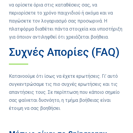
να ορίσετε όρια στις καταθέσεις σας, να
περιορίσετε το χρόνο παιχνιδιού ή ακόμα και να
παγώσετε τον λογαριασμό σας προσωρινά. Η
πλατφόρμα διαθέτει πάντα στοιχεία και υποστήριξη
για όποιον αντιληφθεί ότι χρειάζεται βοήθεια.
Συχνές Απορίες (FAQ)
Κατανοούμε ότι ίσως να έχετε ερωτήσεις. Γι’ αυτό
συγκεντρώσαμε τις πιο συχνές ερωτήσεις και τις
απαντήσεις τους. Σε περίπτωση που κάποιο σημείο
σας φαίνεται δυσνόητο, η τμήμα βοήθειας είναι
έτοιμη να σας βοηθήσει.