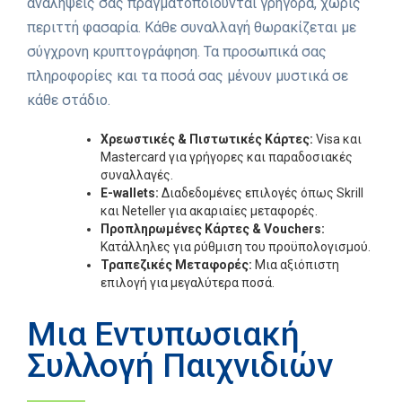
αναλήψεις σας πραγματοποιούνται γρήγορα, χωρίς
περιττή φασαρία. Κάθε συναλλαγή θωρακίζεται με
σύγχρονη κρυπτογράφηση. Τα προσωπικά σας
πληροφορίες και τα ποσά σας μένουν μυστικά σε
κάθε στάδιο.
Χρεωστικές & Πιστωτικές Κάρτες:
Visa και
Mastercard για γρήγορες και παραδοσιακές
συναλλαγές.
Ε-wallets:
Διαδεδομένες επιλογές όπως Skrill
και Neteller για ακαριαίες μεταφορές.
Προπληρωμένες Κάρτες & Vouchers:
Κατάλληλες για ρύθμιση του προϋπολογισμού.
Τραπεζικές Μεταφορές:
Μια αξιόπιστη
επιλογή για μεγαλύτερα ποσά.
Μια Εντυπωσιακή
Συλλογή Παιχνιδιών