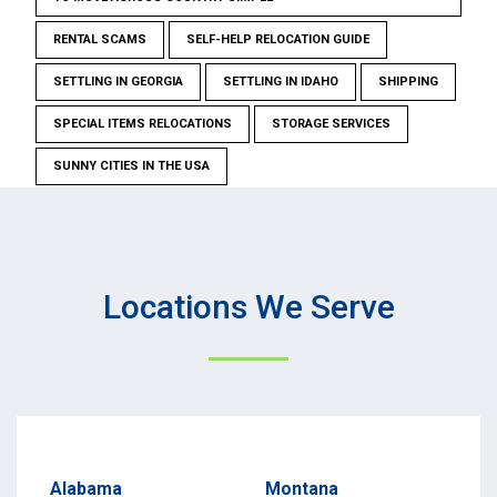
RENTAL SCAMS
SELF-HELP RELOCATION GUIDE
SETTLING IN GEORGIA
SETTLING IN IDAHO
SHIPPING
SPECIAL ITEMS RELOCATIONS
STORAGE SERVICES
SUNNY CITIES IN THE USA
Locations We Serve
Alabama
Montana