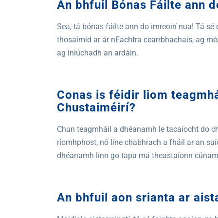
An bhfuil Bónas Fáilte ann 
Sea, tá bónas fáilte ann do imreoirí nua! Tá sé
thosaímid ar ár nEachtra cearrbhachais, ag mé
ag iniúchadh an ardáin.
Conas is féidir liom teagmh
Chustaiméirí?
Chun teagmháil a dhéanamh le tacaíocht do chu
ríomhphost, nó líne chabhrach a fháil ar an s
dhéanamh linn go tapa má theastaíonn cúnamh
An bhfuil aon srianta ar aist