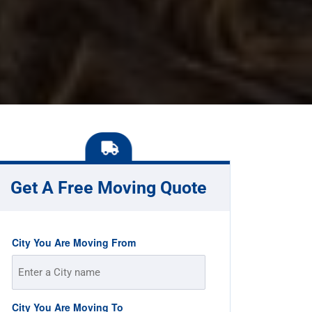
Get A Free Moving Quote
City You Are Moving From
City You Are Moving To
Street