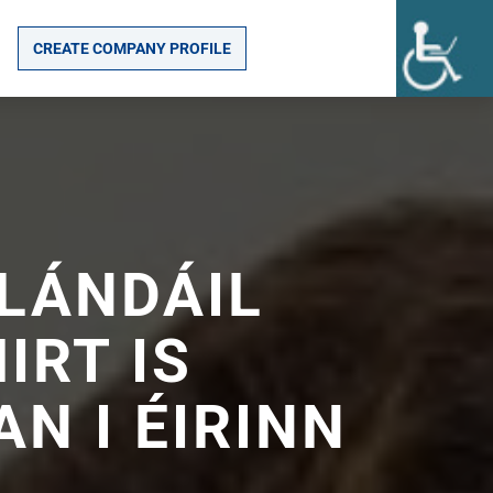
CREATE COMPANY PROFILE
SLÁNDÁIL
IRT IS
N I ÉIRINN