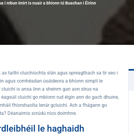
 i mbun Imirt is nuair a bhíonn tú Buachan i Éirinn
as taithí cluichíochta slán agus spreagthach sa tír seo i
áin agus comhéadan úsáideora a bhíonn simplí le
 cluichí is ansa linn a sheinm gan aon strus na
 éagsúil cluichí go mbíonn rud éigin ann do gach dhuine,
gmháil fhíorshaolta lenár gcluichí. Ach a fhágann go
alta? Déanaimis scrúdú níos doimhne.
dleibhéil le haghaidh