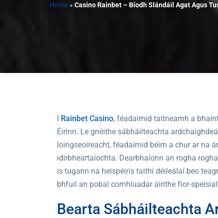
Home
»
Casino Rainbet – Bíodh Slándáil Agat Agus Tusa
I
Rainbet Casino
, féadaimid taitneamh a bhaint 
Éirinn. Le gnéithe sábháilteachta ardchaighde
loingseoireacht, féadaimid béim a chur ar na ár
idirbheartaíochta. Dearbhaíonn an rogha rogha
is tugann na heispéiris taithí déileálaí beo tea
bhfuil an pobal comhluadar áirithe fíor-speisi
Bearta Sábháilteachta Ar