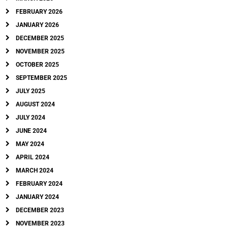
FEBRUARY 2026
JANUARY 2026
DECEMBER 2025
NOVEMBER 2025
OCTOBER 2025
SEPTEMBER 2025
JULY 2025
AUGUST 2024
JULY 2024
JUNE 2024
MAY 2024
APRIL 2024
MARCH 2024
FEBRUARY 2024
JANUARY 2024
DECEMBER 2023
NOVEMBER 2023