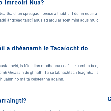
do Imreoirí Nua?
 deartha chun spreagadh breise a thabhairt dúinn nuair a
adú ár gcéad taiscí agus ag ardú ár sceitimíní agus muid
áil a dhéanamh le Tacaíocht do
staiméirí, is féidir linn modhanna cosúil le comhrá beo,
uíomh Gréasáin de ghnáth. Tá sé tábhachtach teagmháil a
 uainn nó má tá ceisteanna againn.
arraingtí?