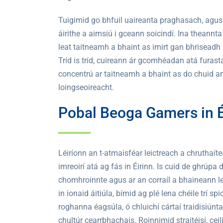
Tuigimid go bhfuil uaireanta praghasach, agus
áirithe a aimsiú i gceann soicindí. Ina theannta
leat taitneamh a bhaint as imirt gan bhriseadh 
Tríd is tríd, cuireann ár gcomhéadan atá furasta
concentrú ar taitneamh a bhaint as do chuid a
loingseoireacht.
Pobal Beoga Gamers in É
Léiríonn an t-atmaisféar leictreach a chruthaíte
imreoirí atá ag fás in Éirinn. Is cuid de ghrúpa
chomhroinnte agus ar an corraíl a bhaineann le
in ionaid áitiúla, bímid ag plé lena chéile trí
roghanna éagsúla, ó chluichí cártaí traidisiúnta
chultúr cearrbhachais. Roinnimid straitéisí, ceil