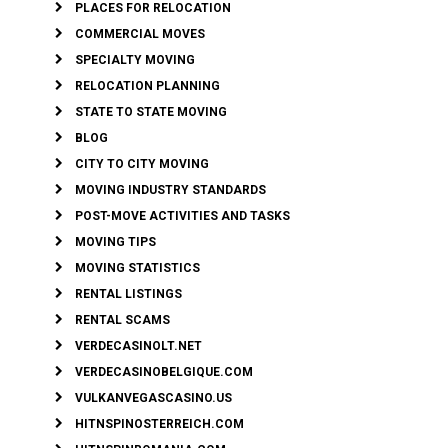
PLACES FOR RELOCATION
COMMERCIAL MOVES
SPECIALTY MOVING
RELOCATION PLANNING
STATE TO STATE MOVING
BLOG
CITY TO CITY MOVING
MOVING INDUSTRY STANDARDS
POST-MOVE ACTIVITIES AND TASKS
MOVING TIPS
MOVING STATISTICS
RENTAL LISTINGS
RENTAL SCAMS
VERDECASINOLT.NET
VERDECASINOBELGIQUE.COM
VULKANVEGASCASINO.US
HITNSPINOSTERREICH.COM