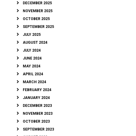
DECEMBER 2025
NOVEMBER 2025
OCTOBER 2025
SEPTEMBER 2025
JULY 2025
AUGUST 2024
JULY 2024
JUNE 2024
MAY 2024
APRIL 2024
MARCH 2024
FEBRUARY 2024
JANUARY 2024
DECEMBER 2023
NOVEMBER 2023
OCTOBER 2023
SEPTEMBER 2023