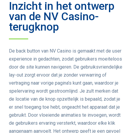
Inzicht in het ontwerp
van de NV Casino-
terugknop
De back button van NV Casino is gemaakt met de user
experience in gedachten, zodat gebruikers moeiteloos
door de site kunnen navigeren. De gebruiksvriendelijke
lay-out zorgt ervoor dat je zonder verwarring of
vertraging naar vorige pagina’s kunt gaan, waardoor je
spelervaring wordt gestroomlijnd. Je zult merken dat
de locatie van de knop opzettelijk is bepaald, zodat je
er snel toegang toe hebt, ongeacht het apparaat dat je
gebruikt. Door vloeiende animaties te invoegen, wordt
de gebruikers ervaring versterkt, waardoor elke klik
aangenaam aanvoelt. Het ontwerp geeft je een gevoel