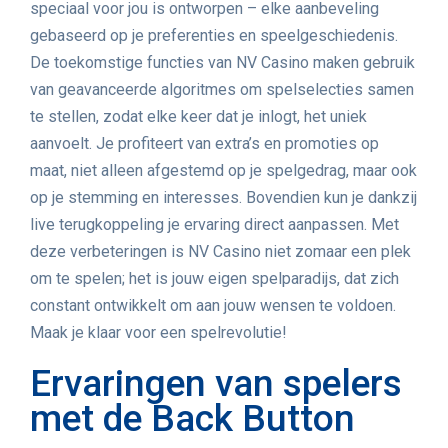
speciaal voor jou is ontworpen – elke aanbeveling
gebaseerd op je preferenties en speelgeschiedenis.
De toekomstige functies van NV Casino maken gebruik
van geavanceerde algoritmes om spelselecties samen
te stellen, zodat elke keer dat je inlogt, het uniek
aanvoelt. Je profiteert van extra’s en promoties op
maat, niet alleen afgestemd op je spelgedrag, maar ook
op je stemming en interesses. Bovendien kun je dankzij
live terugkoppeling je ervaring direct aanpassen. Met
deze verbeteringen is NV Casino niet zomaar een plek
om te spelen; het is jouw eigen spelparadijs, dat zich
constant ontwikkelt om aan jouw wensen te voldoen.
Maak je klaar voor een spelrevolutie!
Ervaringen van spelers
met de Back Button