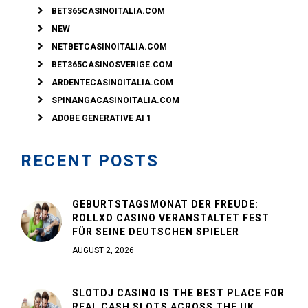
BET365CASINOITALIA.COM
NEW
NETBETCASINOITALIA.COM
BET365CASINOSVERIGE.COM
ARDENTECASINOITALIA.COM
SPINANGACASINOITALIA.COM
ADOBE GENERATIVE AI 1
RECENT POSTS
GEBURTSTAGSMONAT DER FREUDE:
ROLLXO CASINO VERANSTALTET FEST
FÜR SEINE DEUTSCHEN SPIELER
AUGUST 2, 2026
SLOTDJ CASINO IS THE BEST PLACE FOR
REAL CASH SLOTS ACROSS THE UK