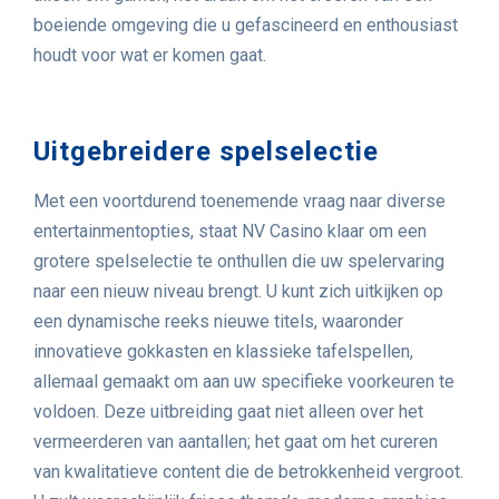
boeiende omgeving die u gefascineerd en enthousiast
houdt voor wat er komen gaat.
Uitgebreidere spelselectie
Met een voortdurend toenemende vraag naar diverse
entertainmentopties, staat NV Casino klaar om een
grotere spelselectie te onthullen die uw spelervaring
naar een nieuw niveau brengt. U kunt zich uitkijken op
een dynamische reeks nieuwe titels, waaronder
innovatieve gokkasten en klassieke tafelspellen,
allemaal gemaakt om aan uw specifieke voorkeuren te
voldoen. Deze uitbreiding gaat niet alleen over het
vermeerderen van aantallen; het gaat om het cureren
van kwalitatieve content die de betrokkenheid vergroot.