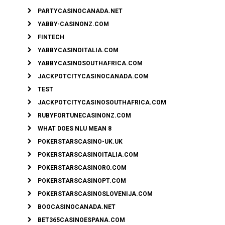
PARTYCASINOCANADA.NET
YABBY-CASINONZ.COM
FINTECH
YABBYCASINOITALIA.COM
YABBYCASINOSOUTHAFRICA.COM
JACKPOTCITYCASINOCANADA.COM
TEST
JACKPOTCITYCASINOSOUTHAFRICA.COM
RUBYFORTUNECASINONZ.COM
WHAT DOES NLU MEAN 8
POKERSTARSCASINO-UK.UK
POKERSTARSCASINOITALIA.COM
POKERSTARSCASINORO.COM
POKERSTARSCASINOPT.COM
POKERSTARSCASINOSLOVENIJA.COM
BOOCASINOCANADA.NET
BET365CASINOESPANA.COM