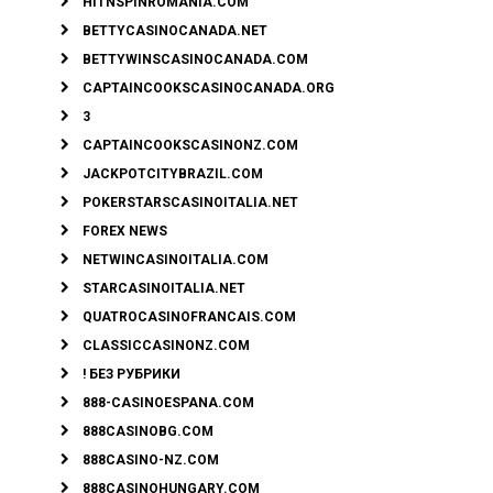
HITNSPINROMANIA.COM
BETTYCASINOCANADA.NET
BETTYWINSCASINOCANADA.COM
CAPTAINCOOKSCASINOCANADA.ORG
3
CAPTAINCOOKSCASINONZ.COM
JACKPOTCITYBRAZIL.COM
POKERSTARSCASINOITALIA.NET
FOREX NEWS
NETWINCASINOITALIA.COM
STARCASINOITALIA.NET
QUATROCASINOFRANCAIS.COM
CLASSICCASINONZ.COM
! БЕЗ РУБРИКИ
888-CASINOESPANA.COM
888CASINOBG.COM
888CASINO-NZ.COM
888CASINOHUNGARY.COM