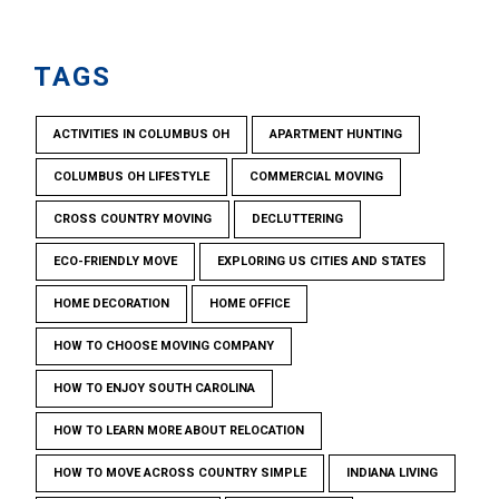
TAGS
ACTIVITIES IN COLUMBUS OH
APARTMENT HUNTING
COLUMBUS OH LIFESTYLE
COMMERCIAL MOVING
CROSS COUNTRY MOVING
DECLUTTERING
ECO-FRIENDLY MOVE
EXPLORING US CITIES AND STATES
HOME DECORATION
HOME OFFICE
HOW TO CHOOSE MOVING COMPANY
HOW TO ENJOY SOUTH CAROLINA
HOW TO LEARN MORE ABOUT RELOCATION
HOW TO MOVE ACROSS COUNTRY SIMPLE
INDIANA LIVING