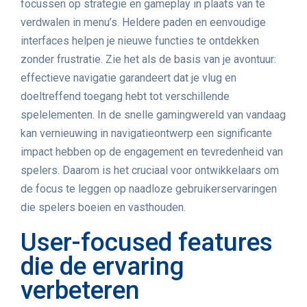
focussen op strategie en gameplay in plaats van te
verdwalen in menu’s. Heldere paden en eenvoudige
interfaces helpen je nieuwe functies te ontdekken
zonder frustratie. Zie het als de basis van je avontuur:
effectieve navigatie garandeert dat je vlug en
doeltreffend toegang hebt tot verschillende
spelelementen. In de snelle gamingwereld van vandaag
kan vernieuwing in navigatieontwerp een significante
impact hebben op de engagement en tevredenheid van
spelers. Daarom is het cruciaal voor ontwikkelaars om
de focus te leggen op naadloze gebruikerservaringen
die spelers boeien en vasthouden.
User-focused features
die de ervaring
verbeteren