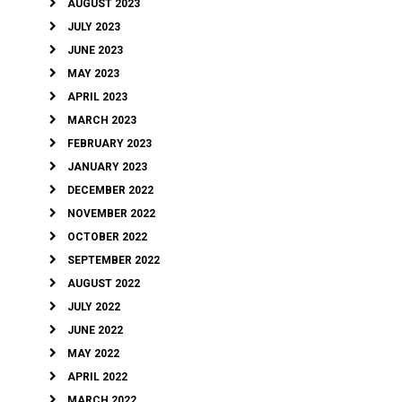
AUGUST 2023
JULY 2023
JUNE 2023
MAY 2023
APRIL 2023
MARCH 2023
FEBRUARY 2023
JANUARY 2023
DECEMBER 2022
NOVEMBER 2022
OCTOBER 2022
SEPTEMBER 2022
AUGUST 2022
JULY 2022
JUNE 2022
MAY 2022
APRIL 2022
MARCH 2022