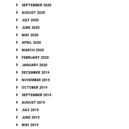
SEPTEMBER 2020
AUGUST 2020
JULY 2020
JUNE 2020
MAY 2020
APRIL 2020
MARCH 2020
FEBRUARY 2020
JANUARY 2020
DECEMBER 2019
NOVEMBER 2019
OCTOBER 2019
SEPTEMBER 2019
AUGUST 2019
JULY 2019
JUNE 2019
MAY 2019