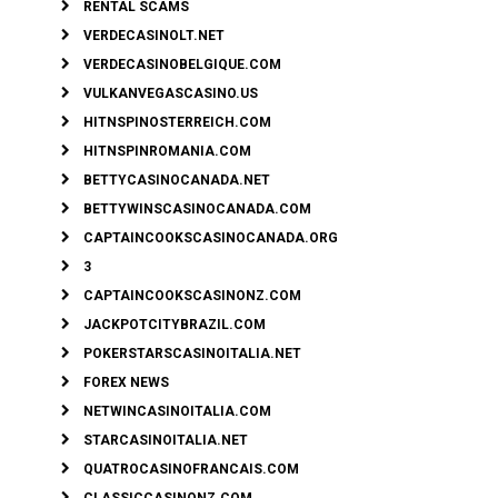
RENTAL SCAMS
VERDECASINOLT.NET
VERDECASINOBELGIQUE.COM
VULKANVEGASCASINO.US
HITNSPINOSTERREICH.COM
HITNSPINROMANIA.COM
BETTYCASINOCANADA.NET
BETTYWINSCASINOCANADA.COM
CAPTAINCOOKSCASINOCANADA.ORG
3
CAPTAINCOOKSCASINONZ.COM
JACKPOTCITYBRAZIL.COM
POKERSTARSCASINOITALIA.NET
FOREX NEWS
NETWINCASINOITALIA.COM
STARCASINOITALIA.NET
QUATROCASINOFRANCAIS.COM
CLASSICCASINONZ.COM