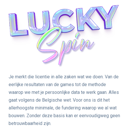
Je merkt die licentie in alle zaken wat we doen. Van de
eerlijke resultaten van de games tot de methode
waarop we met je persoonlijke data te werk gaan. Alles
gaat volgens de Belgische wet. Voor ons is dit het
allerhoogste minimale, de fundering waarop we al wat
bouwen. Zonder deze basis kan er eenvoudigweg geen
betrouwbaarheid zijn.