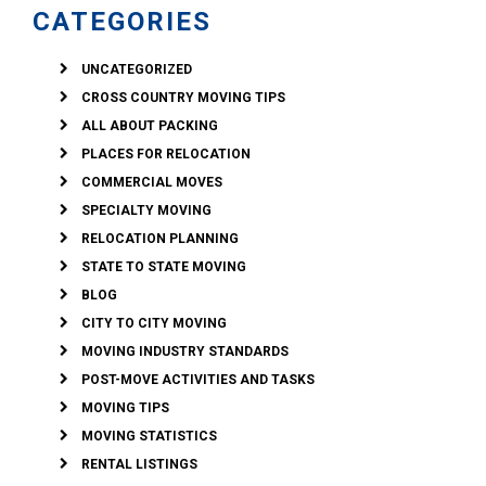
CATEGORIES
UNCATEGORIZED
CROSS COUNTRY MOVING TIPS
ALL ABOUT PACKING
PLACES FOR RELOCATION
COMMERCIAL MOVES
SPECIALTY MOVING
RELOCATION PLANNING
STATE TO STATE MOVING
BLOG
CITY TO CITY MOVING
MOVING INDUSTRY STANDARDS
POST-MOVE ACTIVITIES AND TASKS
MOVING TIPS
MOVING STATISTICS
RENTAL LISTINGS