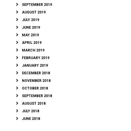
SEPTEMBER 2019
AUGUST 2019
JULY 2019
JUNE 2019
MAY 2019
APRIL 2019
MARCH 2019
FEBRUARY 2019
JANUARY 2019
DECEMBER 2018
NOVEMBER 2018
OCTOBER 2018
SEPTEMBER 2018
AUGUST 2018
JULY 2018
JUNE 2018