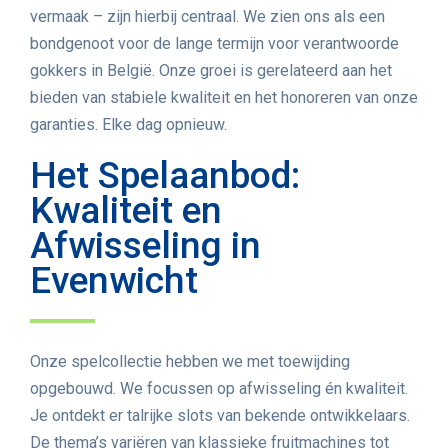
vermaak – zijn hierbij centraal. We zien ons als een
bondgenoot voor de lange termijn voor verantwoorde
gokkers in België. Onze groei is gerelateerd aan het
bieden van stabiele kwaliteit en het honoreren van onze
garanties. Elke dag opnieuw.
Het Spelaanbod:
Kwaliteit en
Afwisseling in
Evenwicht
Onze spelcollectie hebben we met toewijding
opgebouwd. We focussen op afwisseling én kwaliteit.
Je ontdekt er talrijke slots van bekende ontwikkelaars.
De thema’s variëren van klassieke fruitmachines tot