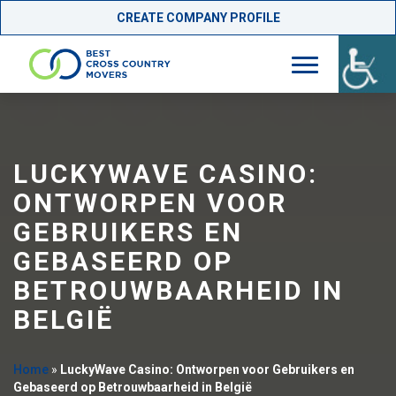
CREATE COMPANY PROFILE
Skip
to
content
LUCKYWAVE CASINO:
ONTWORPEN VOOR
GEBRUIKERS EN
GEBASEERD OP
BETROUWBAARHEID IN
BELGIË
Home
»
LuckyWave Casino: Ontworpen voor Gebruikers en
Gebaseerd op Betrouwbaarheid in België