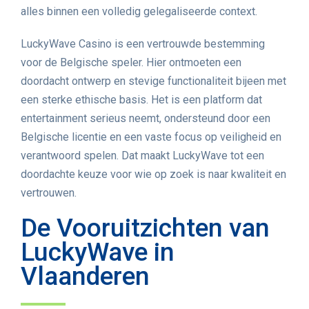
alles binnen een volledig gelegaliseerde context.
LuckyWave Casino is een vertrouwde bestemming
voor de Belgische speler. Hier ontmoeten een
doordacht ontwerp en stevige functionaliteit bijeen met
een sterke ethische basis. Het is een platform dat
entertainment serieus neemt, ondersteund door een
Belgische licentie en een vaste focus op veiligheid en
verantwoord spelen. Dat maakt LuckyWave tot een
doordachte keuze voor wie op zoek is naar kwaliteit en
vertrouwen.
De Vooruitzichten van
LuckyWave in
Vlaanderen