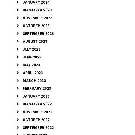
JANUARY 2024
DECEMBER 2023
NOVEMBER 2023
OCTOBER 2023
SEPTEMBER 2023
AUGUST 2023
JULY 2023
JUNE 2023
MAY 2023
APRIL 2023
MARCH 2023
FEBRUARY 2023
JANUARY 2023
DECEMBER 2022
NOVEMBER 2022
OCTOBER 2022
SEPTEMBER 2022