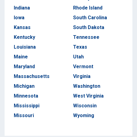
Indiana
Rhode Island
Iowa
South Carolina
Kansas
South Dakota
Kentucky
Tennessee
Louisiana
Texas
Maine
Utah
Maryland
Vermont
Massachusetts
Virginia
Michigan
Washington
Minnesota
West Virginia
Mississippi
Wisconsin
Missouri
Wyoming