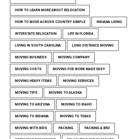
HOW TO LEARN MORE ABOUT RELOCATION
HOW TO MOVE ACROSS COUNTRY SIMPLE
INDIANA LIVING
INTERSTATE RELOCATION
LIFE IN FLORIDA
LIVING IN SOUTH CAROLINA
LONG DISTANCE MOVING
MOVING BUSINESS
MOVING COMPANY
MOVING COSTS
MOVING FOR WORK MADE EASY
MOVING HEAVY ITEMS
MOVING SERVICES
MOVING TIPS
MOVING TO ALASKA
MOVING TO ARIZONA
MOVING TO IDAHO
MOVING TO INDIANA
MOVING TO TEXAS
MOVING WITH KIDS
PACKING
PACKING A BED