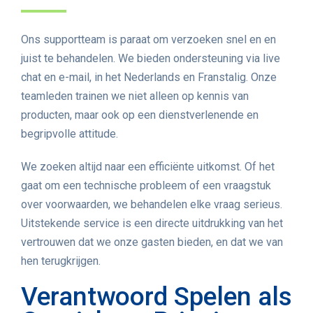
Ons supportteam is paraat om verzoeken snel en en
juist te behandelen. We bieden ondersteuning via live
chat en e-mail, in het Nederlands en Franstalig. Onze
teamleden trainen we niet alleen op kennis van
producten, maar ook op een dienstverlenende en
begripvolle attitude.
We zoeken altijd naar een efficiënte uitkomst. Of het
gaat om een technische probleem of een vraagstuk
over voorwaarden, we behandelen elke vraag serieus.
Uitstekende service is een directe uitdrukking van het
vertrouwen dat we onze gasten bieden, en dat we van
hen terugkrijgen.
Verantwoord Spelen als