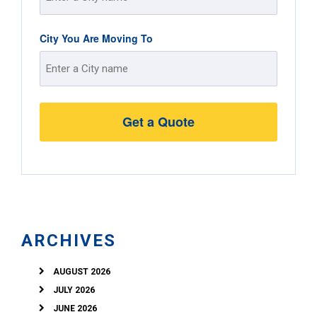
Street
City You Are Moving To
Address
Street
Address
ARCHIVES
AUGUST 2026
JULY 2026
JUNE 2026