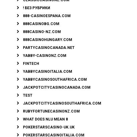
! БЕЗ РУБРИКИ
888-CASINOESPANA.COM
888CASINOBG.COM
888CASINO-NZ.COM
888CASINOHUNGARY.COM
PARTYCASINOCANADA.NET
YABBY-CASINONZ.COM
FINTECH
YABBYCASINOITALIA.COM
YABBYCASINOSOUTHAFRICA.COM
JACKPOTCITYCASINOCANADA.COM
TEST
JACKPOTCITYCASINOSOUTHAFRICA.COM
RUBYFORTUNECASINONZ.COM
WHAT DOES NLU MEAN 8
POKERSTARSCASINO-UK.UK
POKERSTARSCASINOITALIA.COM