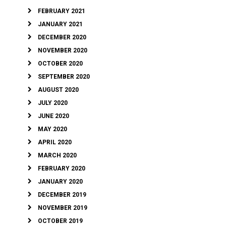
FEBRUARY 2021
JANUARY 2021
DECEMBER 2020
NOVEMBER 2020
OCTOBER 2020
SEPTEMBER 2020
AUGUST 2020
JULY 2020
JUNE 2020
MAY 2020
APRIL 2020
MARCH 2020
FEBRUARY 2020
JANUARY 2020
DECEMBER 2019
NOVEMBER 2019
OCTOBER 2019