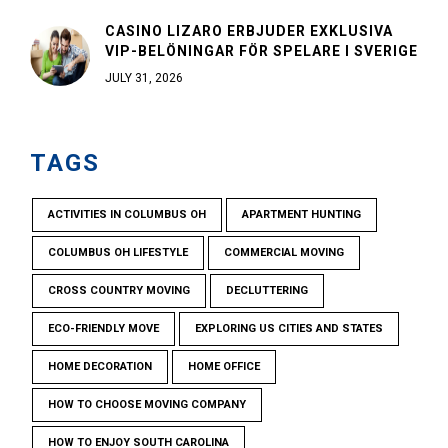
CASINO LIZARO ERBJUDER EXKLUSIVA
VIP-BELÖNINGAR FÖR SPELARE I SVERIGE
JULY 31, 2026
TAGS
ACTIVITIES IN COLUMBUS OH
APARTMENT HUNTING
COLUMBUS OH LIFESTYLE
COMMERCIAL MOVING
CROSS COUNTRY MOVING
DECLUTTERING
ECO-FRIENDLY MOVE
EXPLORING US CITIES AND STATES
HOME DECORATION
HOME OFFICE
HOW TO CHOOSE MOVING COMPANY
HOW TO ENJOY SOUTH CAROLINA