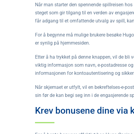
Når man starter den spennende spillreisen hos H
steget som gir tilgang til en verden av engasjer
får adgang til et omfattende utvalg av spill, k
For å begynne må mulige brukere besøke Hugo 
er synlig på hjemmesiden.
Etter å ha trykket på denne knappen, vil de bli
viktig informasjon som navn, e-postadresse og ø
informasjonen for kontoautentisering og sikker
Når skjemaet er utfylt, vil en bekreftelses-e-pos
sin før de kan begi seg inn i de engasjerende sp
Krev bonusene dine via