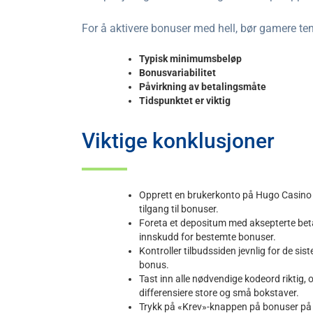
For å aktivere bonuser med hell, bør gamere te
Typisk minimumsbeløp
Bonusvariabilitet
Påvirkning av betalingsmåte
Tidspunktet er viktig
Viktige konklusjoner
Opprett en brukerkonto på Hugo Casino ved
tilgang til bonuser.
Foreta et depositum med aksepterte bet
innskudd for bestemte bonuser.
Kontroller tilbudssiden jevnlig for de si
bonus.
Tast inn alle nødvendige kodeord riktig, 
differensiere store og små bokstaver.
Trykk på «Krev»-knappen på bonuser på 