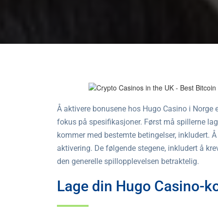
Å aktivere bonusene hos Hugo Casino i Norge 
fokus på spesifikasjoner. Først må spillerne la
kommer med bestemte betingelser, inkludert. Å kj
aktivering. De følgende stegene, inkludert å kre
den generelle spillopplevelsen betraktelig.
Lage din Hugo Casino-k