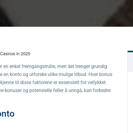
er en enkel fremgangsmåte, men det trenger grundig
ge en konto og utforske ulike mulige tilbud. Hver bonus
enne til disse faktorene er essensielt for vellykket
ve bonuser og potensielle feller å unngå, kan forbedre
onto