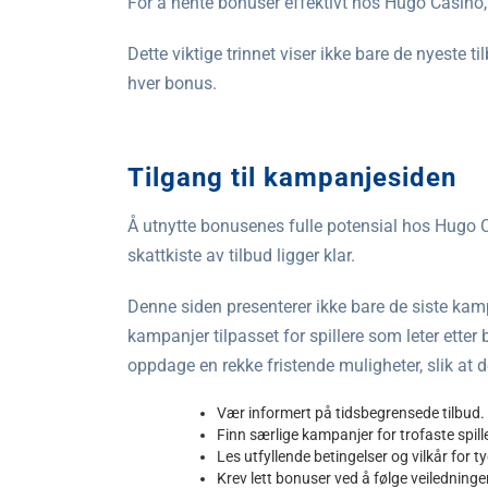
For å hente bonuser effektivt hos Hugo Casino, 
Dette viktige trinnet viser ikke bare de nyeste
hver bonus.
Tilgang til kampanjesiden
Å utnytte bonusenes fulle potensial hos Hugo
skattkiste av tilbud ligger klar.
Denne siden presenterer ikke bare de siste ka
kampanjer tilpasset for spillere som leter ette
oppdage en rekke fristende muligheter, slik at d
Vær informert på tidsbegrensede tilbud.
Finn særlige kampanjer for trofaste spill
Les utfyllende betingelser og vilkår for ty
Krev lett bonuser ved å følge veiledning