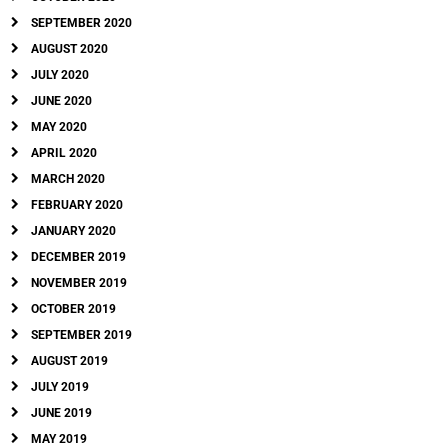
SEPTEMBER 2020
AUGUST 2020
JULY 2020
JUNE 2020
MAY 2020
APRIL 2020
MARCH 2020
FEBRUARY 2020
JANUARY 2020
DECEMBER 2019
NOVEMBER 2019
OCTOBER 2019
SEPTEMBER 2019
AUGUST 2019
JULY 2019
JUNE 2019
MAY 2019