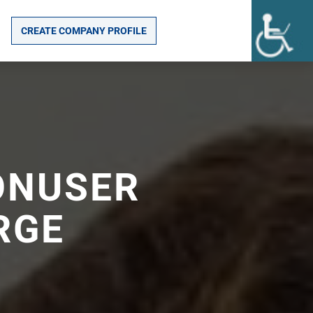
CREATE COMPANY PROFILE
ONUSER
RGE