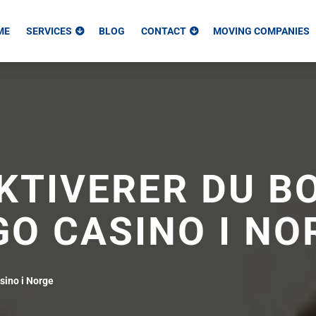
ME
SERVICES
BLOG
CONTACT
MOVING COMPANIES
KTIVERER DU B
GO CASINO I NO
sino i Norge