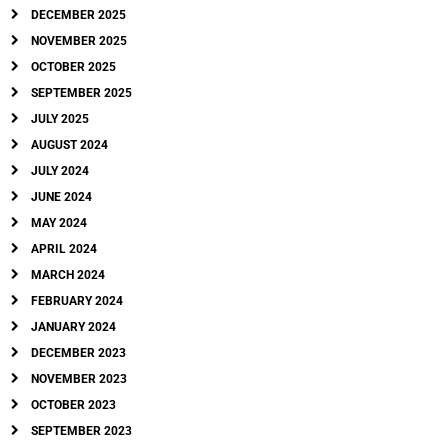
DECEMBER 2025
NOVEMBER 2025
OCTOBER 2025
SEPTEMBER 2025
JULY 2025
AUGUST 2024
JULY 2024
JUNE 2024
MAY 2024
APRIL 2024
MARCH 2024
FEBRUARY 2024
JANUARY 2024
DECEMBER 2023
NOVEMBER 2023
OCTOBER 2023
SEPTEMBER 2023