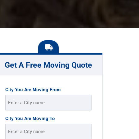
Get A Free Moving Quote
City You Are Moving From
City You Are Moving To
Street
Address