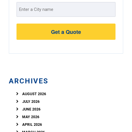
Address
Street
Address
ARCHIVES
AUGUST 2026
JULY 2026
JUNE 2026
MAY 2026
APRIL 2026