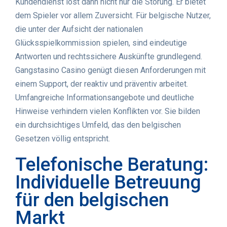
Kundendienst löst dann nicht nur die Störung. Er bietet
dem Spieler vor allem Zuversicht. Für belgische Nutzer,
die unter der Aufsicht der nationalen
Glücksspielkommission spielen, sind eindeutige
Antworten und rechtssichere Auskünfte grundlegend.
Gangstasino Casino genügt diesen Anforderungen mit
einem Support, der reaktiv und präventiv arbeitet.
Umfangreiche Informationsangebote und deutliche
Hinweise verhindern vielen Konflikten vor. Sie bilden
ein durchsichtiges Umfeld, das den belgischen
Gesetzen völlig entspricht.
Telefonische Beratung:
Individuelle Betreuung
für den belgischen
Markt