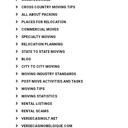
CROSS COUNTRY MOVING TIPS
ALL ABOUT PACKING
PLACES FOR RELOCATION
COMMERCIAL MOVES
SPECIALTY MOVING
RELOCATION PLANNING
STATE TO STATE MOVING
BLOG
CITY TO CITY MOVING
MOVING INDUSTRY STANDARDS
POST-MOVE ACTIVITIES AND TASKS
MOVING TIPS
MOVING STATISTICS
RENTAL LISTINGS
RENTAL SCAMS
VERDECASINOLT.NET
VERDECASINOBELGIQUE.COM