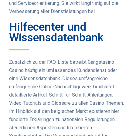
und Serviceorientierung. Sie wirkt langfristig auf die
Verbesserung aller Dienstleistungen bei.
Hilfecenter und
Wissensdatenbank
Zusätzlich zu der FAQ-Liste betreibt Gangstasino
Casino häufig ein umfassendes Kundendienst oder
eine Wissensdatenbank. Dieses umfangreiche
umfangreiche Online-Nachschlagewerk beinhaltet
detaillierte Artikel, Schritt-für-Schritt-Anleitungen,
Video-Tutorials und Glossare zu allen Casino-Themen.
Im Hinblick auf den belgischen Markt existieren hier
fundierte Erklärungen zu nationalen Regulierungen,
steuerlichen Aspekten und lizenzierten
Spielangeboten. Die Wissensdatenbank ist für