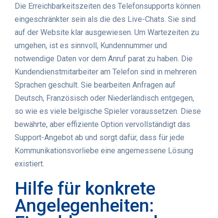
Die Erreichbarkeitszeiten des Telefonsupports können
eingeschränkter sein als die des Live-Chats. Sie sind
auf der Website klar ausgewiesen. Um Wartezeiten zu
umgehen, ist es sinnvoll, Kundennummer und
notwendige Daten vor dem Anruf parat zu haben. Die
Kundendienstmitarbeiter am Telefon sind in mehreren
Sprachen geschult. Sie bearbeiten Anfragen auf
Deutsch, Französisch oder Niederländisch entgegen,
so wie es viele belgische Spieler voraussetzen. Diese
bewährte, aber effiziente Option vervollständigt das
Support-Angebot ab und sorgt dafür, dass für jede
Kommunikationsvorliebe eine angemessene Lösung
existiert.
Hilfe für konkrete
Angelegenheiten: