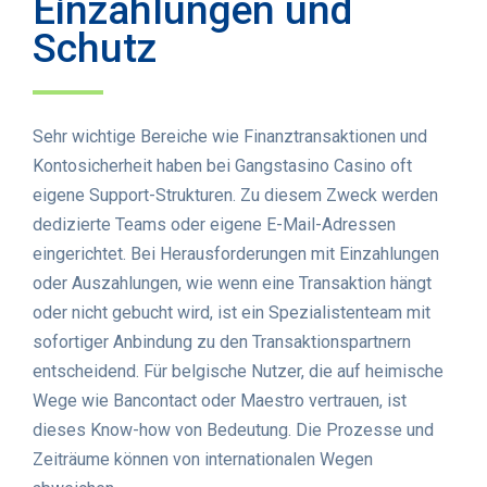
Einzahlungen und
Schutz
Sehr wichtige Bereiche wie Finanztransaktionen und
Kontosicherheit haben bei Gangstasino Casino oft
eigene Support-Strukturen. Zu diesem Zweck werden
dedizierte Teams oder eigene E-Mail-Adressen
eingerichtet. Bei Herausforderungen mit Einzahlungen
oder Auszahlungen, wie wenn eine Transaktion hängt
oder nicht gebucht wird, ist ein Spezialistenteam mit
sofortiger Anbindung zu den Transaktionspartnern
entscheidend. Für belgische Nutzer, die auf heimische
Wege wie Bancontact oder Maestro vertrauen, ist
dieses Know-how von Bedeutung. Die Prozesse und
Zeiträume können von internationalen Wegen