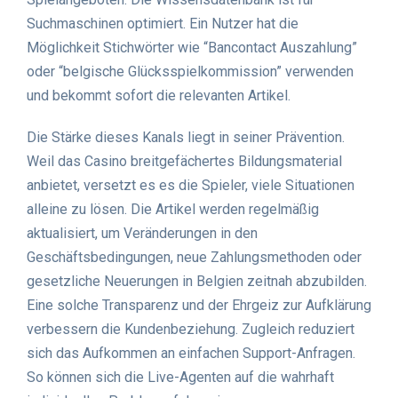
Suchmaschinen optimiert. Ein Nutzer hat die
Möglichkeit Stichwörter wie “Bancontact Auszahlung”
oder “belgische Glücksspielkommission” verwenden
und bekommt sofort die relevanten Artikel.
Die Stärke dieses Kanals liegt in seiner Prävention.
Weil das Casino breitgefächertes Bildungsmaterial
anbietet, versetzt es es die Spieler, viele Situationen
alleine zu lösen. Die Artikel werden regelmäßig
aktualisiert, um Veränderungen in den
Geschäftsbedingungen, neue Zahlungsmethoden oder
gesetzliche Neuerungen in Belgien zeitnah abzubilden.
Eine solche Transparenz und der Ehrgeiz zur Aufklärung
verbessern die Kundenbeziehung. Zugleich reduziert
sich das Aufkommen an einfachen Support-Anfragen.
So können sich die Live-Agenten auf die wahrhaft