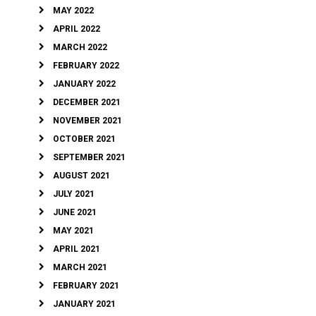
MAY 2022
APRIL 2022
MARCH 2022
FEBRUARY 2022
JANUARY 2022
DECEMBER 2021
NOVEMBER 2021
OCTOBER 2021
SEPTEMBER 2021
AUGUST 2021
JULY 2021
JUNE 2021
MAY 2021
APRIL 2021
MARCH 2021
FEBRUARY 2021
JANUARY 2021