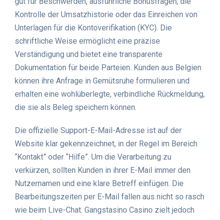
gut für Beschwerden, ausführliche Bonusfragen, die
Kontrolle der Umsatzhistorie oder das Einreichen von
Unterlagen für die Kontoverifikation (KYC). Die
schriftliche Weise ermöglicht eine präzise
Verständigung und bietet eine transparente
Dokumentation für beide Parteien. Kunden aus Belgien
können ihre Anfrage in Gemütsruhe formulieren und
erhalten eine wohlüberlegte, verbindliche Rückmeldung,
die sie als Beleg speichern können.
Die offizielle Support-E-Mail-Adresse ist auf der
Website klar gekennzeichnet, in der Regel im Bereich
“Kontakt” oder “Hilfe”. Um die Verarbeitung zu
verkürzen, sollten Kunden in ihrer E-Mail immer den
Nutzernamen und eine klare Betreff einfügen. Die
Bearbeitungszeiten per E-Mail fallen aus nicht so rasch
wie beim Live-Chat. Gangstasino Casino zielt jedoch