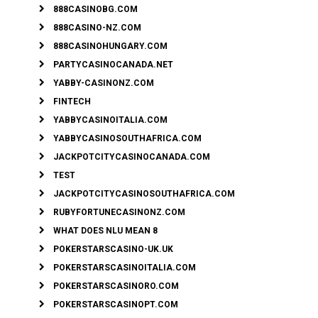
888CASINOBG.COM
888CASINO-NZ.COM
888CASINOHUNGARY.COM
PARTYCASINOCANADA.NET
YABBY-CASINONZ.COM
FINTECH
YABBYCASINOITALIA.COM
YABBYCASINOSOUTHAFRICA.COM
JACKPOTCITYCASINOCANADA.COM
TEST
JACKPOTCITYCASINOSOUTHAFRICA.COM
RUBYFORTUNECASINONZ.COM
WHAT DOES NLU MEAN 8
POKERSTARSCASINO-UK.UK
POKERSTARSCASINOITALIA.COM
POKERSTARSCASINORO.COM
POKERSTARSCASINOPT.COM