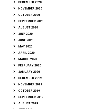
DECEMBER 2020
NOVEMBER 2020
OCTOBER 2020
SEPTEMBER 2020
AUGUST 2020
JULY 2020
JUNE 2020
MAY 2020
APRIL 2020
MARCH 2020
FEBRUARY 2020
JANUARY 2020
DECEMBER 2019
NOVEMBER 2019
OCTOBER 2019
SEPTEMBER 2019
AUGUST 2019