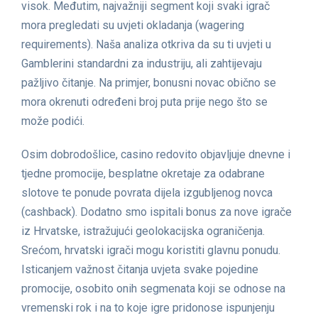
visok. Međutim, najvažniji segment koji svaki igrač
mora pregledati su uvjeti okladanja (wagering
requirements). Naša analiza otkriva da su ti uvjeti u
Gamblerini standardni za industriju, ali zahtijevaju
pažljivo čitanje. Na primjer, bonusni novac obično se
mora okrenuti određeni broj puta prije nego što se
može podići.
Osim dobrodošlice, casino redovito objavljuje dnevne i
tjedne promocije, besplatne okretaje za odabrane
slotove te ponude povrata dijela izgubljenog novca
(cashback). Dodatno smo ispitali bonus za nove igrače
iz Hrvatske, istražujući geolokacijska ograničenja.
Srećom, hrvatski igrači mogu koristiti glavnu ponudu.
Isticanjem važnost čitanja uvjeta svake pojedine
promocije, osobito onih segmenata koji se odnose na
vremenski rok i na to koje igre pridonose ispunjenju