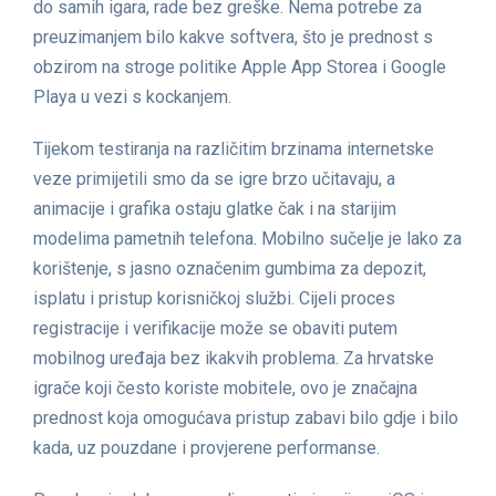
do samih igara, rade bez greške. Nema potrebe za
preuzimanjem bilo kakve softvera, što je prednost s
obzirom na stroge politike Apple App Storea i Google
Playa u vezi s kockanjem.
Tijekom testiranja na različitim brzinama internetske
veze primijetili smo da se igre brzo učitavaju, a
animacije i grafika ostaju glatke čak i na starijim
modelima pametnih telefona. Mobilno sučelje je lako za
korištenje, s jasno označenim gumbima za depozit,
isplatu i pristup korisničkoj službi. Cijeli proces
registracije i verifikacije može se obaviti putem
mobilnog uređaja bez ikakvih problema. Za hrvatske
igrače koji često koriste mobitele, ovo je značajna
prednost koja omogućava pristup zabavi bilo gdje i bilo
kada, uz pouzdane i provjerene performanse.