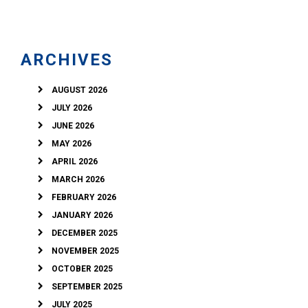
ARCHIVES
AUGUST 2026
JULY 2026
JUNE 2026
MAY 2026
APRIL 2026
MARCH 2026
FEBRUARY 2026
JANUARY 2026
DECEMBER 2025
NOVEMBER 2025
OCTOBER 2025
SEPTEMBER 2025
JULY 2025