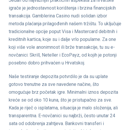
Jedan od najvažnijih praktičnih aspekata za hrvatske
igrače je jednostavnost korištenja i brzina financijskih
transakcija. Gamblerina Casino nudi solidan izbor
metoda plaćanja prilagođenih našem tržištu. To uključuje
tradicionalne opcije poput Visa i Mastercard debitnih i
kreditnih kartica, koje su i dalje vrlo popularne. Za one
koji više vole anonimnost ili brže transakcije, tu su e-
novčanici: Skrill, Neteller i EcoPayz, od kojih je potonji
posebno dobro prihvaćen u Hrvatskoj.
Naše testiranje depozita potvrdilo je da su uplate
gotovo trenutne za sve navedene načine, što
omogućuje brz početak igre. Minimalni iznos depozita
kreće se od oko 10 kuna, što je pristupačno za sve.
Kada je riječ o isplatama, situacija je malo složenija, ali
transparentna. E-novčanici su najbrži, često unutar 24
sata od odobrenja zahtjeva. Bankovni transferi i