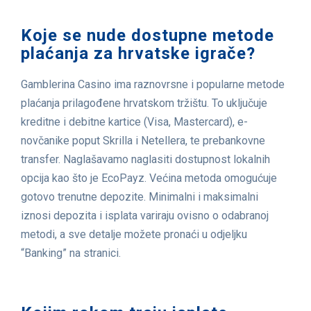
Koje se nude dostupne metode
plaćanja za hrvatske igrače?
Gamblerina Casino ima raznovrsne i popularne metode
plaćanja prilagođene hrvatskom tržištu. To uključuje
kreditne i debitne kartice (Visa, Mastercard), e-
novčanike poput Skrilla i Netellera, te prebankovne
transfer. Naglašavamo naglasiti dostupnost lokalnih
opcija kao što je EcoPayz. Većina metoda omogućuje
gotovo trenutne depozite. Minimalni i maksimalni
iznosi depozita i isplata variraju ovisno o odabranoj
metodi, a sve detalje možete pronaći u odjeljku
“Banking” na stranici.