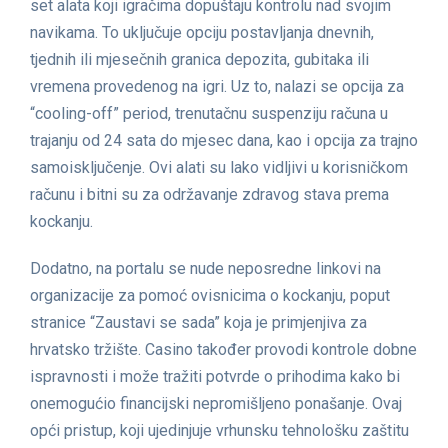
set alata koji igračima dopuštaju kontrolu nad svojim
navikama. To uključuje opciju postavljanja dnevnih,
tjednih ili mjesečnih granica depozita, gubitaka ili
vremena provedenog na igri. Uz to, nalazi se opcija za
“cooling-off” period, trenutačnu suspenziju računa u
trajanju od 24 sata do mjesec dana, kao i opcija za trajno
samoisključenje. Ovi alati su lako vidljivi u korisničkom
računu i bitni su za održavanje zdravog stava prema
kockanju.
Dodatno, na portalu se nude neposredne linkovi na
organizacije za pomoć ovisnicima o kockanju, poput
stranice “Zaustavi se sada” koja je primjenjiva za
hrvatsko tržište. Casino također provodi kontrole dobne
ispravnosti i može tražiti potvrde o prihodima kako bi
onemogućio financijski nepromišljeno ponašanje. Ovaj
opći pristup, koji ujedinjuje vrhunsku tehnološku zaštitu