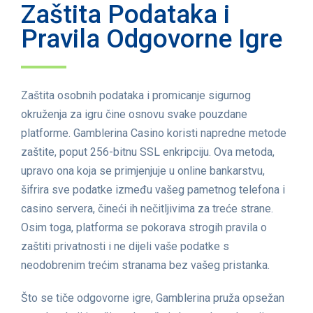
Zaštita Podataka i
Pravila Odgovorne Igre
Zaštita osobnih podataka i promicanje sigurnog
okruženja za igru čine osnovu svake pouzdane
platforme. Gamblerina Casino koristi napredne metode
zaštite, poput 256-bitnu SSL enkripciju. Ova metoda,
upravo ona koja se primjenjuje u online bankarstvu,
šifrira sve podatke između vašeg pametnog telefona i
casino servera, čineći ih nečitljivima za treće strane.
Osim toga, platforma se pokorava strogih pravila o
zaštiti privatnosti i ne dijeli vaše podatke s
neodobrenim trećim stranama bez vašeg pristanka.
Što se tiče odgovorne igre, Gamblerina pruža opsežan