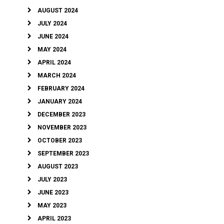
AUGUST 2024
JULY 2024
JUNE 2024
MAY 2024
APRIL 2024
MARCH 2024
FEBRUARY 2024
JANUARY 2024
DECEMBER 2023
NOVEMBER 2023
OCTOBER 2023
SEPTEMBER 2023
AUGUST 2023
JULY 2023
JUNE 2023
MAY 2023
APRIL 2023