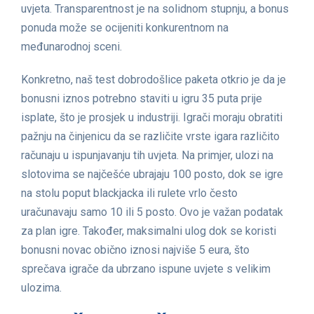
uvjeta. Transparentnost je na solidnom stupnju, a bonus
ponuda može se ocijeniti konkurentnom na
međunarodnoj sceni.
Konkretno, naš test dobrodošlice paketa otkrio je da je
bonusni iznos potrebno staviti u igru 35 puta prije
isplate, što je prosjek u industriji. Igrači moraju obratiti
pažnju na činjenicu da se različite vrste igara različito
računaju u ispunjavanju tih uvjeta. Na primjer, ulozi na
slotovima se najčešće ubrajaju 100 posto, dok se igre
na stolu poput blackjacka ili rulete vrlo često
uračunavaju samo 10 ili 5 posto. Ovo je važan podatak
za plan igre. Također, maksimalni ulog dok se koristi
bonusni novac obično iznosi najviše 5 eura, što
sprečava igrače da ubrzano ispune uvjete s velikim
ulozima.