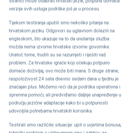
stranici može odabrati hrvatski jezik, potpuna domaća
verzija svih usluga podrške još je u procesu.
Tijekom testiranja uputili smo nekoliko pitanja na
hrvatskom jeziku. Odgovori su uglavnom dolazili na
engleskom, što ukazuje na to da unutarnja služba
možda nema izvorne hrvatske izvorne govornike.
Unatoč tome, trudili su se razumjeti i riješiti naš
problem. Za hrvatske igrače koji očekuju potpuno
domaće doživljaj, ovo može biti mana. S druge strane,
raspoloživost 24 sata dnevno sedam dana u tjednu je
značajan plus. Možemo reći da je podrška operativna i
spremna pomoći, ali predviđamo daljnje unapređenje u
području jezične adaptacije kako bi u potpunosti
udovoljila potrebama hrvatskih korisnika.
Testirali smo različite situacije: upit o uvjetima bonusa,
tehnički problem s učitavanjem igre i zahtjev za