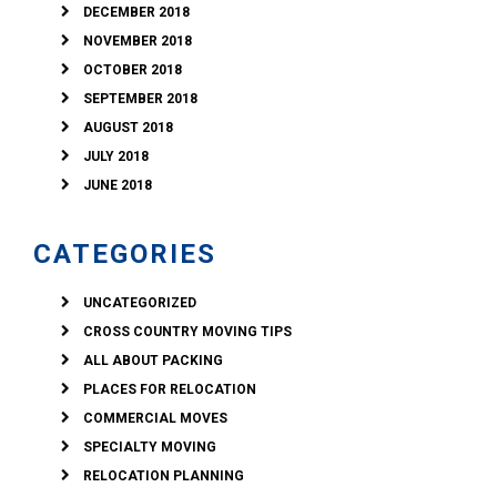
DECEMBER 2018
NOVEMBER 2018
OCTOBER 2018
SEPTEMBER 2018
AUGUST 2018
JULY 2018
JUNE 2018
CATEGORIES
UNCATEGORIZED
CROSS COUNTRY MOVING TIPS
ALL ABOUT PACKING
PLACES FOR RELOCATION
COMMERCIAL MOVES
SPECIALTY MOVING
RELOCATION PLANNING