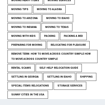
MOVING HEAVY ITEMS
MOVING SERVICES
MOVING TIPS
MOVING TO ALASKA
MOVING TO ARIZONA
MOVING TO IDAHO
MOVING TO INDIANA
MOVING TO TEXAS
MOVING WITH KIDS
PACKING
PACKING A BED
PREPARING FOR MOVING
RELOCATING FOR PLEASURE
REMOVE TERM: HOW TO MOVE ACROSS COUNTRY SIMPLE HOW
TO MOVE ACROSS COUNTRY SIMPLE
RENTAL SCAMS
SELF-HELP RELOCATION GUIDE
SETTLING IN GEORGIA
SETTLING IN IDAHO
SHIPPING
SPECIAL ITEMS RELOCATIONS
STORAGE SERVICES
SUNNY CITIES IN THE USA