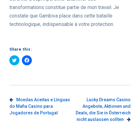
transformations constitue partie de mon travail. Je
constate que Gambiva place dans cette bataille
technologique, indispensable à votre protection.
Share this:
Click
Click
to
to
share
share
on
on
Twitter
Facebook
(Opens
(Opens
in
in
new
new
window)
window)
Post
Moedas Aceitas e Línguas
Lucky Dreams Casino
do Mafia Casino para
Angebote, Aktionen und
navigation
Jogadores de Portugal
Deals, die Sie in Österreich
nicht auslassen sollten