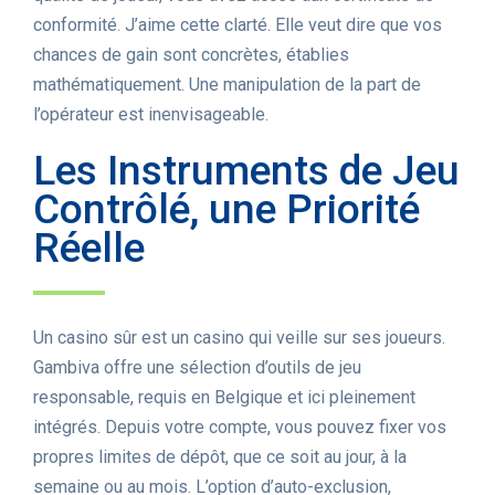
conformité. J’aime cette clarté. Elle veut dire que vos
chances de gain sont concrètes, établies
mathématiquement. Une manipulation de la part de
l’opérateur est inenvisageable.
Les Instruments de Jeu
Contrôlé, une Priorité
Réelle
Un casino sûr est un casino qui veille sur ses joueurs.
Gambiva offre une sélection d’outils de jeu
responsable, requis en Belgique et ici pleinement
intégrés. Depuis votre compte, vous pouvez fixer vos
propres limites de dépôt, que ce soit au jour, à la
semaine ou au mois. L’option d’auto-exclusion,