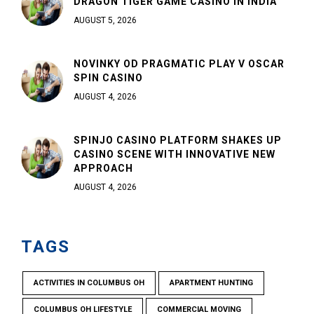
DRAGON TIGER GAME CASINO IN INDIA
AUGUST 5, 2026
NOVINKY OD PRAGMATIC PLAY V OSCAR
SPIN CASINO
AUGUST 4, 2026
SPINJO CASINO PLATFORM SHAKES UP
CASINO SCENE WITH INNOVATIVE NEW
APPROACH
AUGUST 4, 2026
TAGS
ACTIVITIES IN COLUMBUS OH
APARTMENT HUNTING
COLUMBUS OH LIFESTYLE
COMMERCIAL MOVING