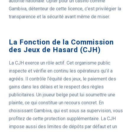
autorité nationale. Opter pour un casino comme
Gambiva, détenteur de cette licence, c’est privilégier la
transparence et la sécurité avant même de miser.
La Fonction de la Commission
des Jeux de Hasard (CJH)
La CJH exerce un rôle actif. Cet organisme public
inspecte et vérifie en continu les opérateurs qu’il a
agréés. Il contrôle l’équité des jeux, le paiement des
gains dans les délais et le respect des règles
publicitaires. Un joueur belge peut lui soumettre une
plainte, ce qui constitue un recours concret. En
choisissant Gambiva, qui est sous sa supervision, vous
profitez de cette protection supplémentaire. La CJH
impose aussi des limites de dépôts par défaut et un