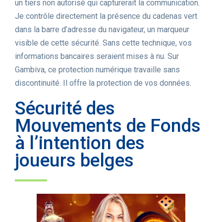
un tiers non autorisé qui capturerait la communication.
Je contrôle directement la présence du cadenas vert
dans la barre d’adresse du navigateur, un marqueur
visible de cette sécurité. Sans cette technique, vos
informations bancaires seraient mises à nu. Sur
Gambiva, ce protection numérique travaille sans
discontinuité. Il offre la protection de vos données.
Sécurité des
Mouvements de Fonds
à l’intention des
joueurs belges