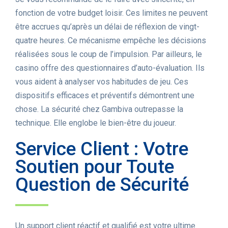
fonction de votre budget loisir. Ces limites ne peuvent
être accrues qu’après un délai de réflexion de vingt-
quatre heures. Ce mécanisme empêche les décisions
réalisées sous le coup de l’impulsion. Par ailleurs, le
casino offre des questionnaires d’auto-évaluation. Ils
vous aident à analyser vos habitudes de jeu. Ces
dispositifs efficaces et préventifs démontrent une
chose. La sécurité chez Gambiva outrepasse la
technique. Elle englobe le bien-être du joueur.
Service Client : Votre
Soutien pour Toute
Question de Sécurité
Un support client réactif et qualifié est votre ultime