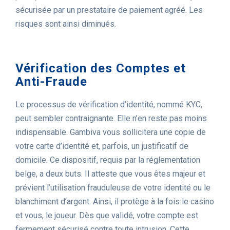
sécurisée par un prestataire de paiement agréé. Les
risques sont ainsi diminués.
Vérification des Comptes et
Anti-Fraude
Le processus de vérification d’identité, nommé KYC,
peut sembler contraignante. Elle n’en reste pas moins
indispensable. Gambiva vous sollicitera une copie de
votre carte d’identité et, parfois, un justificatif de
domicile. Ce dispositif, requis par la réglementation
belge, a deux buts. Il atteste que vous êtes majeur et
prévient l’utilisation frauduleuse de votre identité ou le
blanchiment d’argent. Ainsi, il protège à la fois le casino
et vous, le joueur. Dès que validé, votre compte est
fermement sécurisé contre toute intrusion. Cette