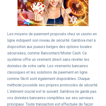
Les moyens de paiement proposés chez un casino en
ligne indiquent son niveau de sécurité. Gambiva met à
disposition aux joueurs belges des options locales
sécurisées, comme Bancontact/Mister Cash. Ce
système offre un virement direct sans révéler les
données de votre carte. Les virements bancaires
classiques et les solutions de paiement en ligne
comme Skrill sont également disponibles. Chaque
méthode possède ses propres protocoles de sécurité.
L’élément crucial est le suivant. Gambiva ne garde pas
vos données bancaires complètes sur ses serveurs
principaux. Toute transaction est effectuée de façon