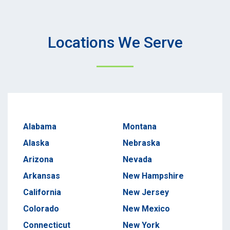
Locations We Serve
Alabama
Montana
Alaska
Nebraska
Arizona
Nevada
Arkansas
New Hampshire
California
New Jersey
Colorado
New Mexico
Connecticut
New York