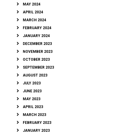
MAY 2024
APRIL 2024
MARCH 2024
FEBRUARY 2024
JANUARY 2024
DECEMBER 2023
NOVEMBER 2023
OCTOBER 2023
SEPTEMBER 2023
AUGUST 2023
JULY 2023
JUNE 2023
MAY 2023
APRIL 2023
MARCH 2023
FEBRUARY 2023
JANUARY 2023