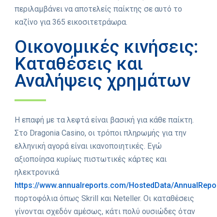
περιλαμβάνει να αποτελείς παίκτης σε αυτό το
καζίνο για 365 εικοσιτετράωρα.
Οικονομικές κινήσεις:
Καταθέσεις και
Αναλήψεις χρημάτων
Η επαφή με τα λεφτά είναι βασική για κάθε παίκτη.
Στο Dragonia Casino, οι τρόποι πληρωμής για την
ελληνική αγορά είναι ικανοποιητικές. Εγώ
αξιοποίησα κυρίως πιστωτικές κάρτες και
ηλεκτρονικά
https://www.annualreports.com/HostedData/AnnualRe
πορτοφόλια όπως Skrill και Neteller. Οι καταθέσεις
γίνονται σχεδόν αμέσως, κάτι πολύ ουσιώδες όταν