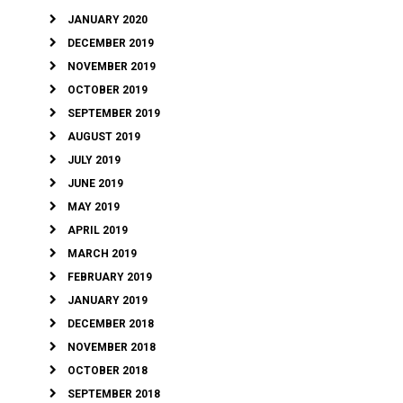
JANUARY 2020
DECEMBER 2019
NOVEMBER 2019
OCTOBER 2019
SEPTEMBER 2019
AUGUST 2019
JULY 2019
JUNE 2019
MAY 2019
APRIL 2019
MARCH 2019
FEBRUARY 2019
JANUARY 2019
DECEMBER 2018
NOVEMBER 2018
OCTOBER 2018
SEPTEMBER 2018