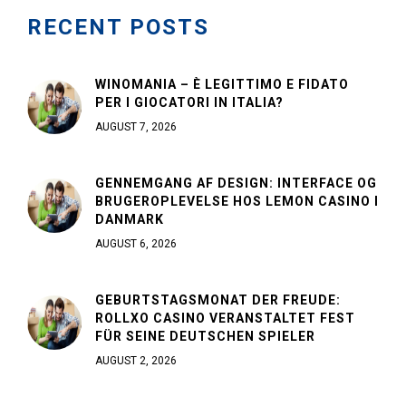
RECENT POSTS
WINOMANIA – È LEGITTIMO E FIDATO
PER I GIOCATORI IN ITALIA?
AUGUST 7, 2026
GENNEMGANG AF DESIGN: INTERFACE OG
BRUGEROPLEVELSE HOS LEMON CASINO I
DANMARK
AUGUST 6, 2026
GEBURTSTAGSMONAT DER FREUDE:
ROLLXO CASINO VERANSTALTET FEST
FÜR SEINE DEUTSCHEN SPIELER
AUGUST 2, 2026