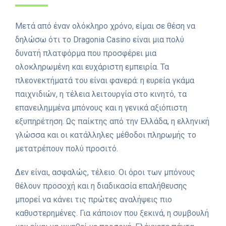
Μετά από έναν ολόκληρο χρόνο, είμαι σε θέση να
δηλώσω ότι το Dragonia Casino είναι μια πολύ
δυνατή πλατφόρμα που προσφέρει μια
ολοκληρωμένη και ευχάριστη εμπειρία. Τα
πλεονεκτήματά του είναι φανερά: η ευρεία γκάμα
παιχνιδιών, η τέλεια λειτουργία στο κινητό, τα
επανειλημμένα μπόνους και η γενικά αξιόπιστη
εξυπηρέτηση. Ως παίκτης από την Ελλάδα, η ελληνική
γλώσσα και οι κατάλληλες μέθοδοι πληρωμής το
μετατρέπουν πολύ προσιτό.
Δεν είναι, ασφαλώς, τέλειο. Οι όροι των μπόνους
θέλουν προσοχή και η διαδικασία επαλήθευσης
μπορεί να κάνει τις πρώτες αναλήψεις πιο
καθυστερημένες. Για κάποιον που ξεκινά, η συμβουλή