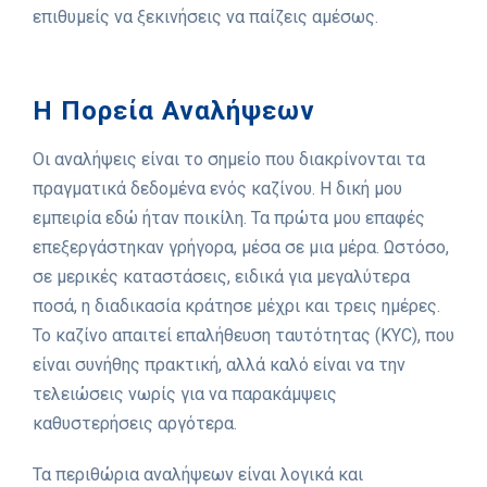
επιθυμείς να ξεκινήσεις να παίζεις αμέσως.
Η Πορεία Αναλήψεων
Οι αναλήψεις είναι το σημείο που διακρίνονται τα
πραγματικά δεδομένα ενός καζίνου. Η δική μου
εμπειρία εδώ ήταν ποικίλη. Τα πρώτα μου επαφές
επεξεργάστηκαν γρήγορα, μέσα σε μια μέρα. Ωστόσο,
σε μερικές καταστάσεις, ειδικά για μεγαλύτερα
ποσά, η διαδικασία κράτησε μέχρι και τρεις ημέρες.
Το καζίνο απαιτεί επαλήθευση ταυτότητας (KYC), που
είναι συνήθης πρακτική, αλλά καλό είναι να την
τελειώσεις νωρίς για να παρακάμψεις
καθυστερήσεις αργότερα.
Τα περιθώρια αναλήψεων είναι λογικά και