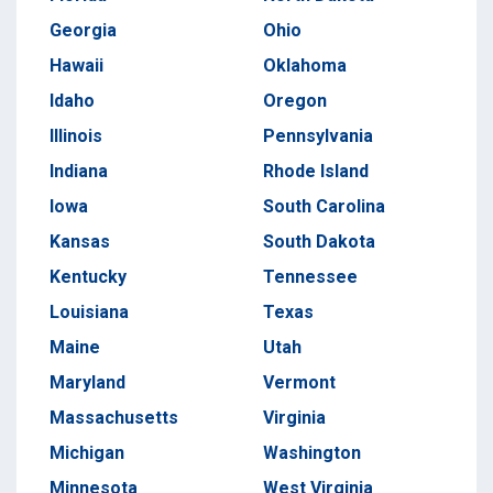
Georgia
Ohio
Hawaii
Oklahoma
Idaho
Oregon
Illinois
Pennsylvania
Indiana
Rhode Island
Iowa
South Carolina
Kansas
South Dakota
Kentucky
Tennessee
Louisiana
Texas
Maine
Utah
Maryland
Vermont
Massachusetts
Virginia
Michigan
Washington
Minnesota
West Virginia