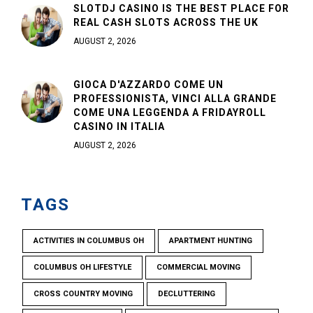
SLOTDJ CASINO IS THE BEST PLACE FOR
REAL CASH SLOTS ACROSS THE UK
AUGUST 2, 2026
GIOCA D'AZZARDO COME UN
PROFESSIONISTA, VINCI ALLA GRANDE
COME UNA LEGGENDA A FRIDAYROLL
CASINO IN ITALIA
AUGUST 2, 2026
TAGS
ACTIVITIES IN COLUMBUS OH
APARTMENT HUNTING
COLUMBUS OH LIFESTYLE
COMMERCIAL MOVING
CROSS COUNTRY MOVING
DECLUTTERING