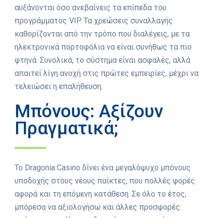
αυξάνονται όσο ανεβαίνεις τα επίπεδα του
προγράμματος VIP. Τα χρεώσεις συναλλαγής
καθορίζονται από την τρόπο που διαλέγεις, με τα
ηλεκτρονικά πορτοφόλια να είναι συνήθως τα πιο
φτηνά. Συνολικά, το σύστημα είναι ασφαλές, αλλά
απαιτεί λίγη ανοχή στις πρώτες εμπειρίες, μέχρι να
τελειώσει η επαλήθευση.
Μπόνους: Αξίζουν
Πραγματικά;
Το Dragonia Casino δίνει ένα μεγαλόψυχο μπόνους
υποδοχής στους νέους παίκτες, που πολλές φορές
αφορά και τη επόμενη κατάθεση. Σε όλο το έτος,
μπόρεσα να αξιολογήσω και άλλες προσφορές: