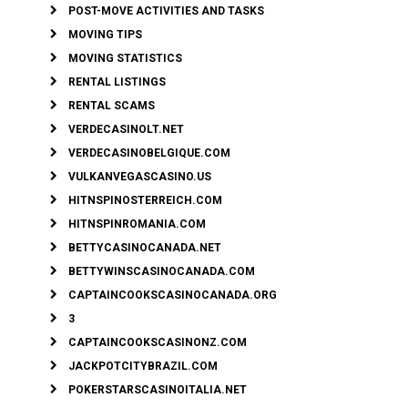
POST-MOVE ACTIVITIES AND TASKS
MOVING TIPS
MOVING STATISTICS
RENTAL LISTINGS
RENTAL SCAMS
VERDECASINOLT.NET
VERDECASINOBELGIQUE.COM
VULKANVEGASCASINO.US
HITNSPINOSTERREICH.COM
HITNSPINROMANIA.COM
BETTYCASINOCANADA.NET
BETTYWINSCASINOCANADA.COM
CAPTAINCOOKSCASINOCANADA.ORG
3
CAPTAINCOOKSCASINONZ.COM
JACKPOTCITYBRAZIL.COM
POKERSTARSCASINOITALIA.NET