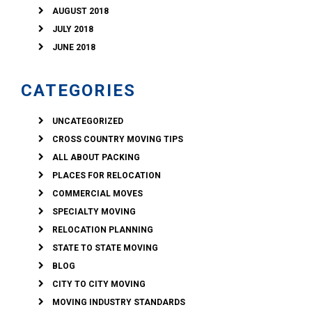
AUGUST 2018
JULY 2018
JUNE 2018
CATEGORIES
UNCATEGORIZED
CROSS COUNTRY MOVING TIPS
ALL ABOUT PACKING
PLACES FOR RELOCATION
COMMERCIAL MOVES
SPECIALTY MOVING
RELOCATION PLANNING
STATE TO STATE MOVING
BLOG
CITY TO CITY MOVING
MOVING INDUSTRY STANDARDS