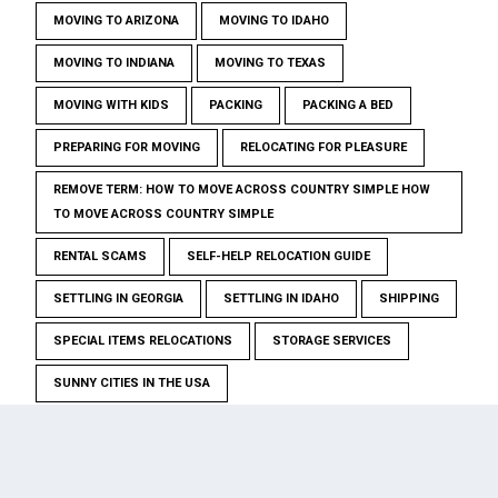
MOVING TO ARIZONA
MOVING TO IDAHO
MOVING TO INDIANA
MOVING TO TEXAS
MOVING WITH KIDS
PACKING
PACKING A BED
PREPARING FOR MOVING
RELOCATING FOR PLEASURE
REMOVE TERM: HOW TO MOVE ACROSS COUNTRY SIMPLE HOW
TO MOVE ACROSS COUNTRY SIMPLE
RENTAL SCAMS
SELF-HELP RELOCATION GUIDE
SETTLING IN GEORGIA
SETTLING IN IDAHO
SHIPPING
SPECIAL ITEMS RELOCATIONS
STORAGE SERVICES
SUNNY CITIES IN THE USA