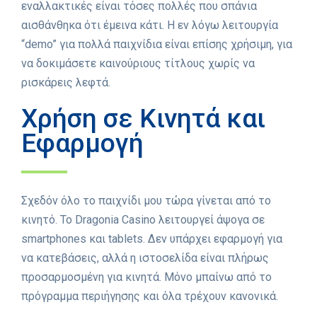
εναλλακτικές είναι τόσες πολλές που σπάνια
αισθάνθηκα ότι έμεινα κάτι. Η εν λόγω λειτουργία
“demo” για πολλά παιχνίδια είναι επίσης χρήσιμη, για
να δοκιμάσετε καινούριους τίτλους χωρίς να
ρισκάρεις λεφτά.
Χρήση σε Κινητά και
Εφαρμογή
Σχεδόν όλο το παιχνίδι μου τώρα γίνεται από το
κινητό. Το Dragonia Casino λειτουργεί άψογα σε
smartphones και tablets. Δεν υπάρχει εφαρμογή για
να κατεβάσεις, αλλά η ιστοσελίδα είναι πλήρως
προσαρμοσμένη για κινητά. Μόνο μπαίνω από το
πρόγραμμα περιήγησης και όλα τρέχουν κανονικά.