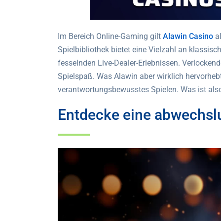
Im Bereich Online-Gaming gilt
Alawin Casino
al
Spielbibliothek bietet eine Vielzahl an klassi
fesselnden Live-Dealer-Erlebnissen. Verlocken
Spielspaß. Was Alawin aber wirklich hervorheb
verantwortungsbewusstes Spielen. Was ist also
Entdecke eine abwechslu