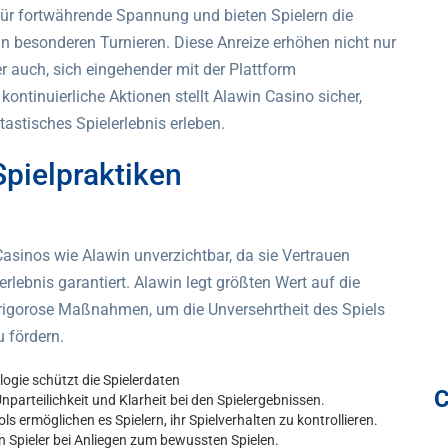
ür fortwährende Spannung und bieten Spielern die
 besonderen Turnieren. Diese Anreize erhöhen nicht nur
er auch, sich eingehender mit der Plattform
ontinuierliche Aktionen stellt Alawin Casino sicher,
astisches Spielerlebnis erleben.
Spielpraktiken
asinos wie Alawin unverzichtbar, da sie Vertrauen
lerlebnis garantiert. Alawin legt größten Wert auf die
r rigorose Maßnahmen, um die Unversehrtheit des Spiels
 fördern.
ogie schützt die Spielerdaten
arteilichkeit und Klarheit bei den Spielergebnissen.
s ermöglichen es Spielern, ihr Spielverhalten zu kontrollieren.
Spieler bei Anliegen zum bewussten Spielen.