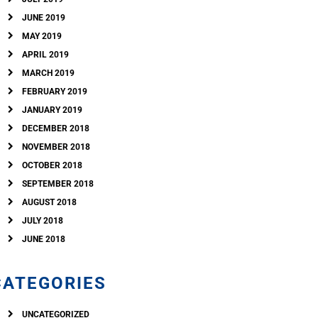
JUNE 2019
MAY 2019
APRIL 2019
MARCH 2019
FEBRUARY 2019
JANUARY 2019
DECEMBER 2018
NOVEMBER 2018
OCTOBER 2018
SEPTEMBER 2018
AUGUST 2018
JULY 2018
JUNE 2018
CATEGORIES
UNCATEGORIZED