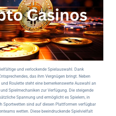
vielfältige und verlockende Spielauswahl. Dank
s Entsprechendes, das ihm Vergnügen bringt. Neben
ck und Roulette steht eine bemerkenswerte Auswahl an
und Spielmechaniken zur Verfügung. Die steigende
usätzliche Spannung und ermöglicht es Spielern, in
ch Sportwetten sind auf diesen Plattformen verfügbar
tenteams wetten. Diese beeindruckende Spielvielfalt