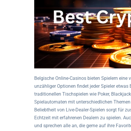
Belgische Online-Casinos bieten Spielern eine 
unzähliger Optionen findet jeder Spieler etwa
traditionellen Tischspielen wie Poker, Blackja
Spielautomaten mit unterschiedlichen Themen 
Beliebtheit von Live-Dealer-Spielen sorgt für z
Echtzeit mit erfahrenen Dealern zu spielen. Au
und sprechen alle an, die gerne auf ihre Favori