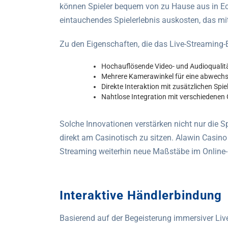
können Spieler bequem von zu Hause aus in E
eintauchendes Spielerlebnis auskosten, das mit
Zu den Eigenschaften, die das Live-Streaming-E
Hochauflösende Video- und Audioqualit
Mehrere Kamerawinkel für eine abwechs
Direkte Interaktion mit zusätzlichen Spie
Nahtlose Integration mit verschiedenen
Solche Innovationen verstärken nicht nur die 
direkt am Casinotisch zu sitzen. Alawin Casin
Streaming weiterhin neue Maßstäbe im Online
Interaktive Händlerbindung
Basierend auf der Begeisterung immersiver Live