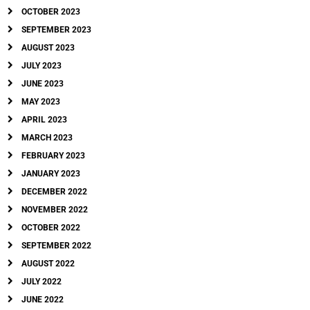
OCTOBER 2023
SEPTEMBER 2023
AUGUST 2023
JULY 2023
JUNE 2023
MAY 2023
APRIL 2023
MARCH 2023
FEBRUARY 2023
JANUARY 2023
DECEMBER 2022
NOVEMBER 2022
OCTOBER 2022
SEPTEMBER 2022
AUGUST 2022
JULY 2022
JUNE 2022