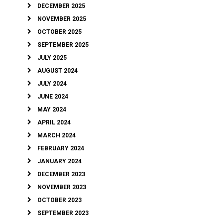
DECEMBER 2025
NOVEMBER 2025
OCTOBER 2025
SEPTEMBER 2025
JULY 2025
AUGUST 2024
JULY 2024
JUNE 2024
MAY 2024
APRIL 2024
MARCH 2024
FEBRUARY 2024
JANUARY 2024
DECEMBER 2023
NOVEMBER 2023
OCTOBER 2023
SEPTEMBER 2023