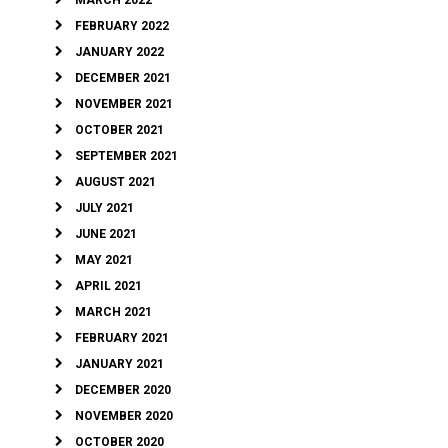
FEBRUARY 2022
JANUARY 2022
DECEMBER 2021
NOVEMBER 2021
OCTOBER 2021
SEPTEMBER 2021
AUGUST 2021
JULY 2021
JUNE 2021
MAY 2021
APRIL 2021
MARCH 2021
FEBRUARY 2021
JANUARY 2021
DECEMBER 2020
NOVEMBER 2020
OCTOBER 2020