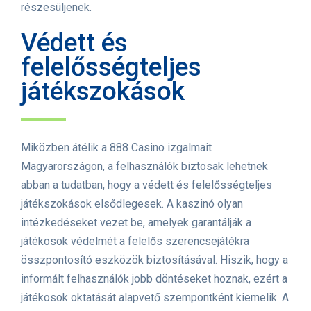
részesüljenek.
Védett és
felelősségteljes
játékszokások
Miközben átélik a 888 Casino izgalmait
Magyarországon, a felhasználók biztosak lehetnek
abban a tudatban, hogy a védett és felelősségteljes
játékszokások elsődlegesek. A kaszinó olyan
intézkedéseket vezet be, amelyek garantálják a
játékosok védelmét a felelős szerencsejátékra
összpontosító eszközök biztosításával. Hiszik, hogy a
informált felhasználók jobb döntéseket hoznak, ezért a
játékosok oktatását alapvető szempontként kiemelik. A