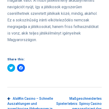
magának valót. A mobil játékélmény akadálymentes
navigációt nyújt, így a játékosok egyszerűen
cserélhetnek szeretett játékaik közé, mindig, akárhol.
Ez a sokszínűség iránti elköteleződés nemcsak
megragadja a játékosokat, hanem friss felhasználókat
is vonz, akik teljes játékélményt igényelnek
Magyarországon.
Share this:
Click
Click
to
to
share
share
on
on
Twitter
Facebook
(Opens
(Opens
in
in
new
new
window)
window)
Post
AlaWin Casino – Schnelle
Maßgeschneidertes
Auszahlungen und
Spielerlebnis: Spinsy Casino
navigation
zuverlässige Abhebungen in
personalisiert das