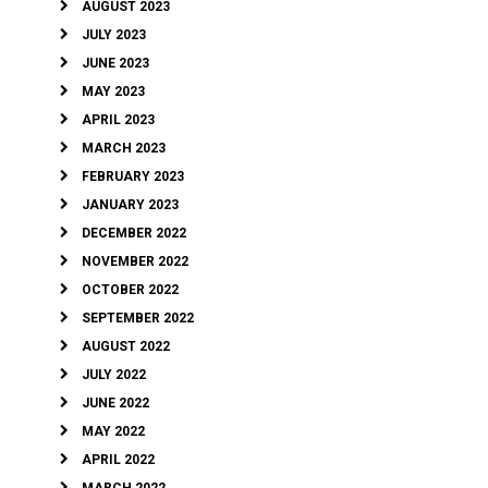
AUGUST 2023
JULY 2023
JUNE 2023
MAY 2023
APRIL 2023
MARCH 2023
FEBRUARY 2023
JANUARY 2023
DECEMBER 2022
NOVEMBER 2022
OCTOBER 2022
SEPTEMBER 2022
AUGUST 2022
JULY 2022
JUNE 2022
MAY 2022
APRIL 2022
MARCH 2022