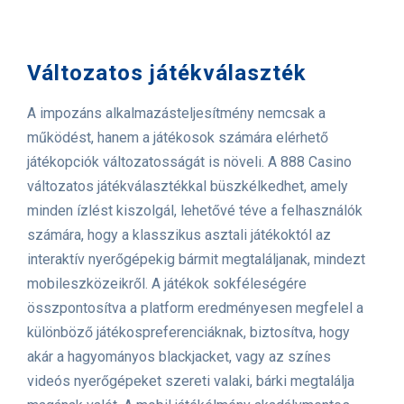
Változatos játékválaszték
A impozáns alkalmazásteljesítmény nemcsak a
működést, hanem a játékosok számára elérhető
játékopciók változatosságát is növeli. A 888 Casino
változatos játékválasztékkal büszkélkedhet, amely
minden ízlést kiszolgál, lehetővé téve a felhasználók
számára, hogy a klasszikus asztali játékoktól az
interaktív nyerőgépekig bármit megtaláljanak, mindezt
mobileszközeikről. A játékok sokféleségére
összpontosítva a platform eredményesen megfelel a
különböző játékospreferenciáknak, biztosítva, hogy
akár a hagyományos blackjacket, vagy az színes
videós nyerőgépeket szereti valaki, bárki megtalálja