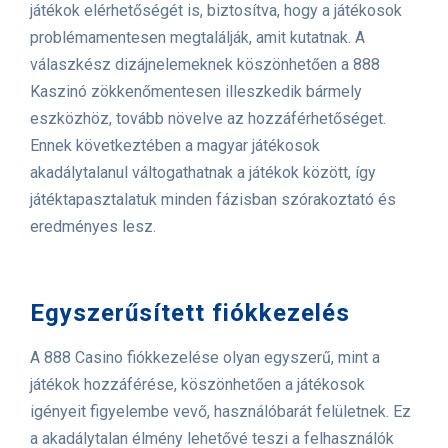
játékok elérhetőségét is, biztosítva, hogy a játékosok
problémamentesen megtalálják, amit kutatnak. A
válaszkész dizájnelemeknek köszönhetően a 888
Kaszinó zökkenőmentesen illeszkedik bármely
eszközhöz, tovább növelve az hozzáférhetőséget.
Ennek következtében a magyar játékosok
akadálytalanul váltogathatnak a játékok között, így
játéktapasztalatuk minden fázisban szórakoztató és
eredményes lesz.
Egyszerűsített fiókkezelés
A 888 Casino fiókkezelése olyan egyszerű, mint a
játékok hozzáférése, köszönhetően a játékosok
igényeit figyelembe vevő, használóbarát felületnek. Ez
a akadálytalan élmény lehetővé teszi a felhasználók