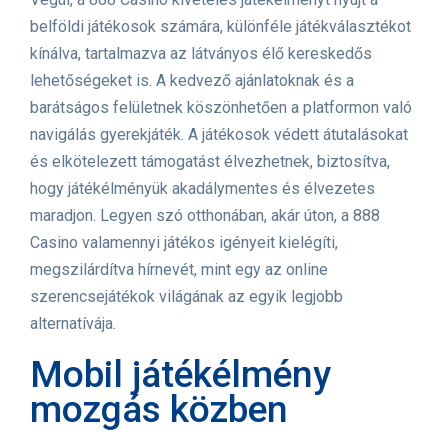
belföldi játékosok számára, különféle játékválasztékot
kínálva, tartalmazva az látványos élő kereskedős
lehetőségeket is. A kedvező ajánlatoknak és a
barátságos felületnek köszönhetően a platformon való
navigálás gyerekjáték. A játékosok védett átutalásokat
és elkötelezett támogatást élvezhetnek, biztosítva,
hogy játékélményük akadálymentes és élvezetes
maradjon. Legyen szó otthonában, akár úton, a 888
Casino valamennyi játékos igényeit kielégíti,
megszilárdítva hírnevét, mint egy az online
szerencsejátékok világának az egyik legjobb
alternatívája.
Mobil játékélmény
mozgás közben