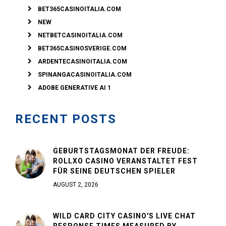
BET365CASINOITALIA.COM
NEW
NETBETCASINOITALIA.COM
BET365CASINOSVERIGE.COM
ARDENTECASINOITALIA.COM
SPINANGACASINOITALIA.COM
ADOBE GENERATIVE AI 1
RECENT POSTS
GEBURTSTAGSMONAT DER FREUDE:
ROLLXO CASINO VERANSTALTET FEST
FÜR SEINE DEUTSCHEN SPIELER
AUGUST 2, 2026
WILD CARD CITY CASINO'S LIVE CHAT
RESPONSE TIMES MEASURED BY