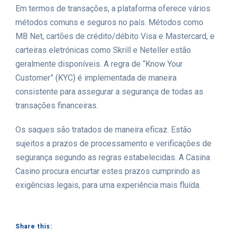
Em termos de transações, a plataforma oferece vários
métodos comuns e seguros no país. Métodos como
MB Net, cartões de crédito/débito Visa e Mastercard, e
carteiras eletrónicas como Skrill e Neteller estão
geralmente disponíveis. A regra de “Know Your
Customer” (KYC) é implementada de maneira
consistente para assegurar a segurança de todas as
transações financeiras.
Os saques são tratados de maneira eficaz. Estão
sujeitos a prazos de processamento e verificações de
segurança segundo as regras estabelecidas. A Casina
Casino procura encurtar estes prazos cumprindo as
exigências legais, para uma experiência mais fluída.
Share this: