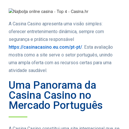
A Casina Casino apresenta uma visão simples:
oferecer entretenimento dinâmica, sempre com
segurança e prática responsável
https://casinacasino.eu.com/pt-pt/
. Esta avaliação
mostra como a site serve o setor português, unindo
uma ampla oferta com as recursos certas para uma
atividade saudável.
Uma Panorama da
Casina Casino no
Mercado Português
A Casina Casino constitui uma site internacional que se