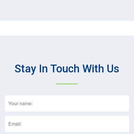
Stay In Touch With Us
Name
(Required)
Email
(Required)