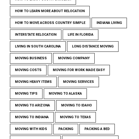
HOW TO LEARN MORE ABOUT RELOCATION
HOW TO MOVE ACROSS COUNTRY SIMPLE
INDIANA LIVING
INTERSTATE RELOCATION
LIFE IN FLORIDA
LIVING IN SOUTH CAROLINA
LONG DISTANCE MOVING
MOVING BUSINESS
MOVING COMPANY
MOVING COSTS
MOVING FOR WORK MADE EASY
MOVING HEAVY ITEMS
MOVING SERVICES
MOVING TIPS
MOVING TO ALASKA
MOVING TO ARIZONA
MOVING TO IDAHO
MOVING TO INDIANA
MOVING TO TEXAS
MOVING WITH KIDS
PACKING
PACKING A BED