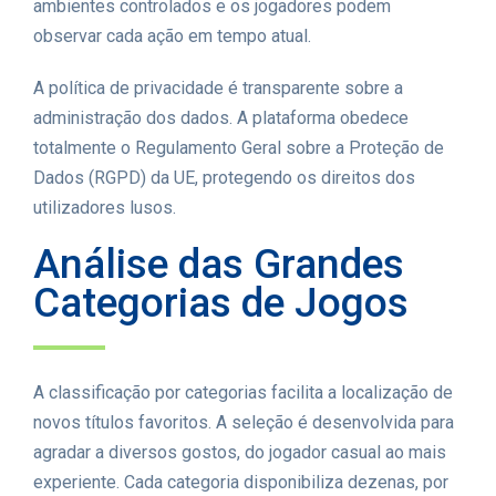
ambientes controlados e os jogadores podem
observar cada ação em tempo atual.
A política de privacidade é transparente sobre a
administração dos dados. A plataforma obedece
totalmente o Regulamento Geral sobre a Proteção de
Dados (RGPD) da UE, protegendo os direitos dos
utilizadores lusos.
Análise das Grandes
Categorias de Jogos
A classificação por categorias facilita a localização de
novos títulos favoritos. A seleção é desenvolvida para
agradar a diversos gostos, do jogador casual ao mais
experiente. Cada categoria disponibiliza dezenas, por