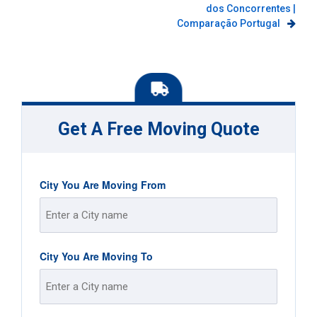
dos Concorrentes |
Comparação Portugal
Get A Free Moving Quote
City You Are Moving From
Street
City You Are Moving To
Address