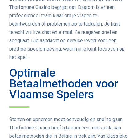
Thorfortune Casino begrijpt dat. Daarom is er een
professioneel team klaar om je vragen te
beantwoorden of problemen op te tackelen. Je kunt
terecht via live chat en e-mail. Ze reageren snel en
adequaat. Die aandacht op service levert voor een
prettige speelomgeving, waarin jij je kunt focussen op
het spel.
Optimale
Betaalmethoden voor
Vlaamse Spelers
Storten en opnemen moet eenvoudig en snel te gaan.
Thorfortune Casino heeft daarom een ruim scala aan
betaalmethoden die in België in trek zijn. Van klassieke