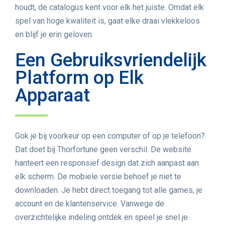
houdt, de catalogus kent voor elk het juiste. Omdat elk
spel van hoge kwaliteit is, gaat elke draai vlekkeloos
en blijf je erin geloven.
Een Gebruiksvriendelijk
Platform op Elk
Apparaat
Gok je bij voorkeur op een computer of op je telefoon?
Dat doet bij Thorfortune geen verschil. De website
hanteert een responsief design dat zich aanpast aan
elk scherm. De mobiele versie behoef je niet te
downloaden. Je hebt direct toegang tot alle games, je
account en de klantenservice. Vanwege de
overzichtelijke indeling ontdek en speel je snel je