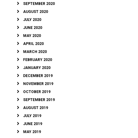
SEPTEMBER 2020
AUGUST 2020
JULY 2020
JUNE 2020
MAY 2020
APRIL 2020
MARCH 2020
FEBRUARY 2020
JANUARY 2020
DECEMBER 2019
NOVEMBER 2019
OCTOBER 2019
SEPTEMBER 2019
AUGUST 2019
JULY 2019
JUNE 2019
MAY 2019