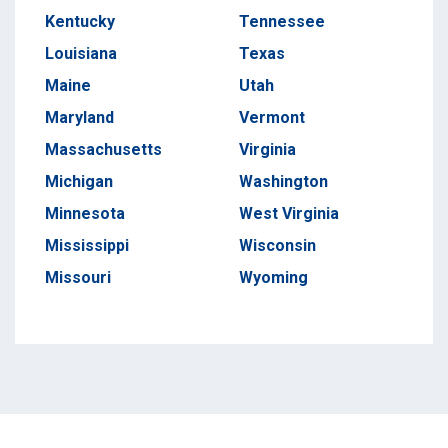
Kentucky
Tennessee
Louisiana
Texas
Maine
Utah
Maryland
Vermont
Massachusetts
Virginia
Michigan
Washington
Minnesota
West Virginia
Mississippi
Wisconsin
Missouri
Wyoming