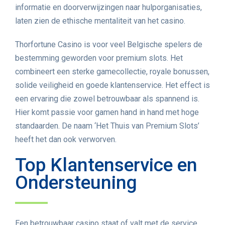
informatie en doorverwijzingen naar hulporganisaties,
laten zien de ethische mentaliteit van het casino.
Thorfortune Casino is voor veel Belgische spelers de
bestemming geworden voor premium slots. Het
combineert een sterke gamecollectie, royale bonussen,
solide veiligheid en goede klantenservice. Het effect is
een ervaring die zowel betrouwbaar als spannend is.
Hier komt passie voor gamen hand in hand met hoge
standaarden. De naam ‘Het Thuis van Premium Slots’
heeft het dan ook verworven.
Top Klantenservice en
Ondersteuning
Een betrouwbaar casino staat of valt met de service.