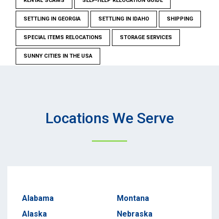
RENTAL SCAMS
SELF-HELP RELOCATION GUIDE
SETTLING IN GEORGIA
SETTLING IN IDAHO
SHIPPING
SPECIAL ITEMS RELOCATIONS
STORAGE SERVICES
SUNNY CITIES IN THE USA
Locations We Serve
Alabama
Montana
Alaska
Nebraska