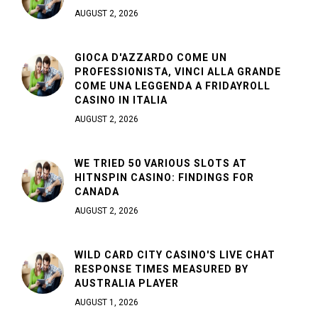
AUGUST 2, 2026
GIOCA D'AZZARDO COME UN
PROFESSIONISTA, VINCI ALLA GRANDE
COME UNA LEGGENDA A FRIDAYROLL
CASINO IN ITALIA
AUGUST 2, 2026
WE TRIED 50 VARIOUS SLOTS AT
HITNSPIN CASINO: FINDINGS FOR
CANADA
AUGUST 2, 2026
WILD CARD CITY CASINO'S LIVE CHAT
RESPONSE TIMES MEASURED BY
AUSTRALIA PLAYER
AUGUST 1, 2026