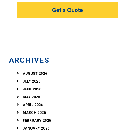
Street
Address
ARCHIVES
AUGUST 2026
JULY 2026
JUNE 2026
MAY 2026
APRIL 2026
MARCH 2026
FEBRUARY 2026
JANUARY 2026