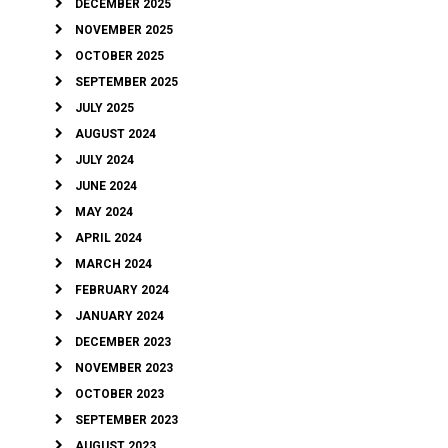
DECEMBER 2025
NOVEMBER 2025
OCTOBER 2025
SEPTEMBER 2025
JULY 2025
AUGUST 2024
JULY 2024
JUNE 2024
MAY 2024
APRIL 2024
MARCH 2024
FEBRUARY 2024
JANUARY 2024
DECEMBER 2023
NOVEMBER 2023
OCTOBER 2023
SEPTEMBER 2023
AUGUST 2023