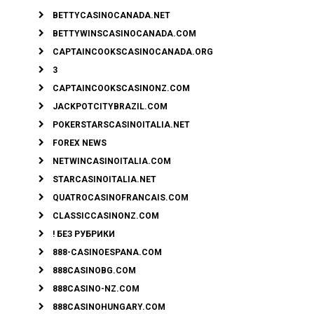
BETTYCASINOCANADA.NET
BETTYWINSCASINOCANADA.COM
CAPTAINCOOKSCASINOCANADA.ORG
3
CAPTAINCOOKSCASINONZ.COM
JACKPOTCITYBRAZIL.COM
POKERSTARSCASINOITALIA.NET
FOREX NEWS
NETWINCASINOITALIA.COM
STARCASINOITALIA.NET
QUATROCASINOFRANCAIS.COM
CLASSICCASINONZ.COM
! БЕЗ РУБРИКИ
888-CASINOESPANA.COM
888CASINOBG.COM
888CASINO-NZ.COM
888CASINOHUNGARY.COM