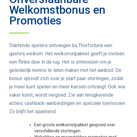
Welkomstbonus en
Promoties
Startende spelers ontvangen bij Thorfortune een
gastvrij welkom. Het welkomstpakket geeft je meteen
een flinke duw in de rug. Het is ontworpen om je
geleidelijk kennis te laten maken met het aanbod. De
bonus spreidt zich over je start paar stortingen, zodat
je meer kunt spelen en meer kansen ontvangt. Ook wie
vaker komt, wordt vergoed. Zie aan terugkerende
acties, cashback-aanbiedingen en speciale toernooien.
Zo blijft het spannend.
Een groots welkomstpakket gespreid over
verschillende stortingen.