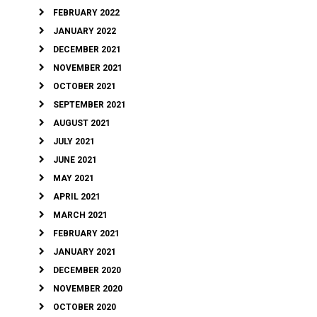
FEBRUARY 2022
JANUARY 2022
DECEMBER 2021
NOVEMBER 2021
OCTOBER 2021
SEPTEMBER 2021
AUGUST 2021
JULY 2021
JUNE 2021
MAY 2021
APRIL 2021
MARCH 2021
FEBRUARY 2021
JANUARY 2021
DECEMBER 2020
NOVEMBER 2020
OCTOBER 2020