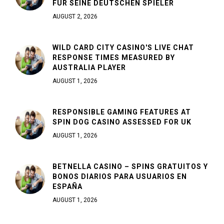
FÜR SEINE DEUTSCHEN SPIELER
AUGUST 2, 2026
WILD CARD CITY CASINO'S LIVE CHAT
RESPONSE TIMES MEASURED BY
AUSTRALIA PLAYER
AUGUST 1, 2026
RESPONSIBLE GAMING FEATURES AT
SPIN DOG CASINO ASSESSED FOR UK
AUGUST 1, 2026
BETNELLA CASINO – SPINS GRATUITOS Y
BONOS DIARIOS PARA USUARIOS EN
ESPAÑA
AUGUST 1, 2026