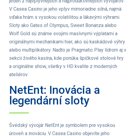
jeden z najvplyvnejších a najproduktívnejších vývojárov.
V Casea Casino je jeho vplyv mimoriadne silná, najmä
vďaka hrám s vysokou volatilitou a lákavými výhrami.
Sloty ako Gates of Olympus, Sweet Bonanza alebo
Wolf Gold sú známe svojimi masívnymi výplatami a
originálnymi mechanikami hier, ako sú kaskádové výhry
alebo multiplikátory. Nadto je Pragmatic Play lídrom aj v
sekcii živého kasína, kde ponúka špičkové stolové hry
a originálne show, všetky v HD kvalite z moderných
ateliérov.
NetEnt: Inovácia a
legendární sloty
Švédský vývojár NetEnt je symbolem pre vysokou
úroveň a inováciu. V Casea Casino objevíte jeho