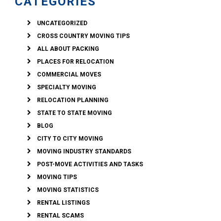
CATEGORIES
UNCATEGORIZED
CROSS COUNTRY MOVING TIPS
ALL ABOUT PACKING
PLACES FOR RELOCATION
COMMERCIAL MOVES
SPECIALTY MOVING
RELOCATION PLANNING
STATE TO STATE MOVING
BLOG
CITY TO CITY MOVING
MOVING INDUSTRY STANDARDS
POST-MOVE ACTIVITIES AND TASKS
MOVING TIPS
MOVING STATISTICS
RENTAL LISTINGS
RENTAL SCAMS