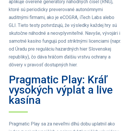
aplikuje overené generátory náhodných čísel (RNG),
ktoré sú periodicky preverované autonómnymi
auditnými firmami, ako je eCOGRA, iTech Labs alebo
GLI. Tieto testy potvrdzujú, že výsledky každej hry sú
skutočne náhodné a neovplyvniteľné. Navyše, vývojári i
samotné kasíno fungujú pod striktnými licenciami (napr.
od Úradu pre reguláciu hazardných hier Slovenskej
republiky), čo dáva hráčom ďalšiu vrstvu ochrany a
dôvery v pravosť dostupných hier.
Pragmatic Play: Kráľ
vysokých výplat a live
kasína
Pragmatic Play sa za neveľmi dlhú dobu uplatnil ako