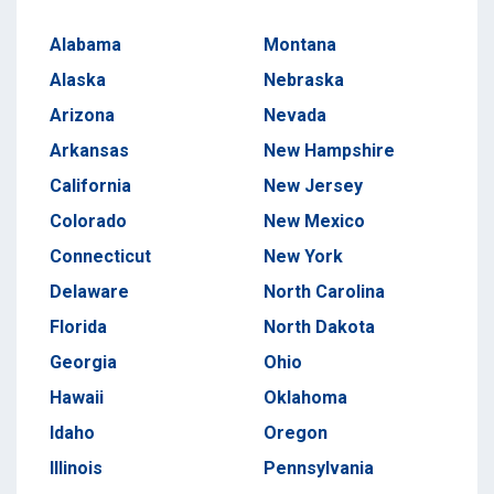
Alabama
Montana
Alaska
Nebraska
Arizona
Nevada
Arkansas
New Hampshire
California
New Jersey
Colorado
New Mexico
Connecticut
New York
Delaware
North Carolina
Florida
North Dakota
Georgia
Ohio
Hawaii
Oklahoma
Idaho
Oregon
Illinois
Pennsylvania