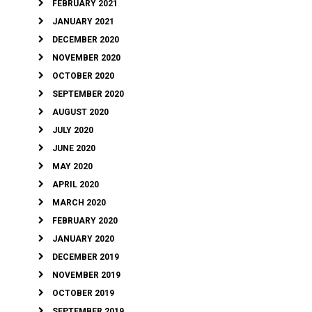
FEBRUARY 2021
JANUARY 2021
DECEMBER 2020
NOVEMBER 2020
OCTOBER 2020
SEPTEMBER 2020
AUGUST 2020
JULY 2020
JUNE 2020
MAY 2020
APRIL 2020
MARCH 2020
FEBRUARY 2020
JANUARY 2020
DECEMBER 2019
NOVEMBER 2019
OCTOBER 2019
SEPTEMBER 2019