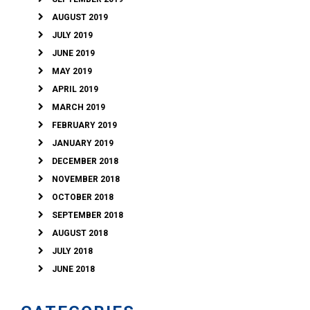
AUGUST 2019
JULY 2019
JUNE 2019
MAY 2019
APRIL 2019
MARCH 2019
FEBRUARY 2019
JANUARY 2019
DECEMBER 2018
NOVEMBER 2018
OCTOBER 2018
SEPTEMBER 2018
AUGUST 2018
JULY 2018
JUNE 2018