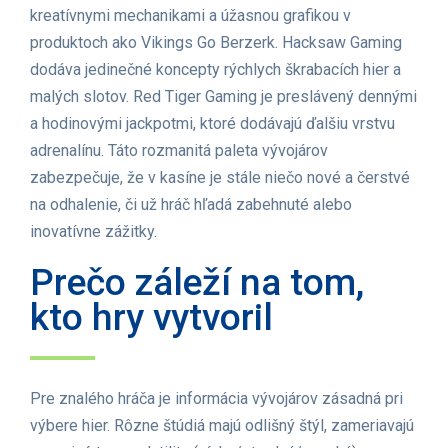
kreatívnymi mechanikami a úžasnou grafikou v
produktoch ako Vikings Go Berzerk. Hacksaw Gaming
dodáva jedinečné koncepty rýchlych škrabacích hier a
malých slotov. Red Tiger Gaming je preslávený dennými
a hodinovými jackpotmi, ktoré dodávajú ďalšiu vrstvu
adrenalínu. Táto rozmanitá paleta vývojárov
zabezpečuje, že v kasíne je stále niečo nové a čerstvé
na odhalenie, či už hráč hľadá zabehnuté alebo
inovatívne zážitky.
Prečo záleží na tom,
kto hry vytvoril
Pre znalého hráča je informácia vývojárov zásadná pri
výbere hier. Rôzne štúdiá majú odlišný štýl, zameriavajú