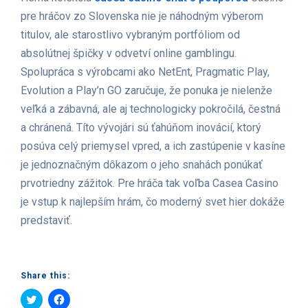
pre hráčov zo Slovenska nie je náhodným výberom
titulov, ale starostlivo vybraným portfóliom od
absolútnej špičky v odvetví online gamblingu.
Spolupráca s výrobcami ako NetEnt, Pragmatic Play,
Evolution a Play’n GO zaručuje, že ponuka je nielenže
veľká a zábavná, ale aj technologicky pokročilá, čestná
a chránená. Títo vývojári sú ťahúňom inovácií, ktorý
posúva celý priemysel vpred, a ich zastúpenie v kasíne
je jednoznačným dôkazom o jeho snahách ponúkať
prvotriedny zážitok. Pre hráča tak voľba Casea Casino
je vstup k najlepším hrám, čo moderný svet hier dokáže
predstaviť.
Share this:
Click
Click
to
to