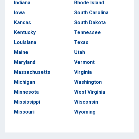
Indiana
Rhode Island
Iowa
South Carolina
Kansas
South Dakota
Kentucky
Tennessee
Louisiana
Texas
Maine
Utah
Maryland
Vermont
Massachusetts
Virginia
Michigan
Washington
Minnesota
West Virginia
Mississippi
Wisconsin
Missouri
Wyoming