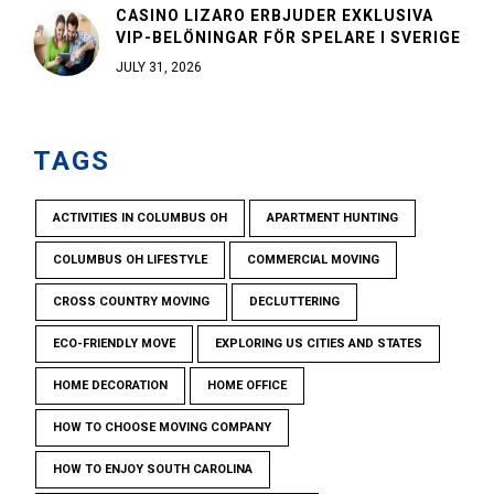
CASINO LIZARO ERBJUDER EXKLUSIVA
VIP-BELÖNINGAR FÖR SPELARE I SVERIGE
JULY 31, 2026
TAGS
ACTIVITIES IN COLUMBUS OH
APARTMENT HUNTING
COLUMBUS OH LIFESTYLE
COMMERCIAL MOVING
CROSS COUNTRY MOVING
DECLUTTERING
ECO-FRIENDLY MOVE
EXPLORING US CITIES AND STATES
HOME DECORATION
HOME OFFICE
HOW TO CHOOSE MOVING COMPANY
HOW TO ENJOY SOUTH CAROLINA