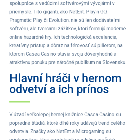
spolupráce s vedúcimi softvérovými vývojármi v
priemysle. Títo giganti, ako NetEnt, Play’n GO,
Pragmatic Play či Evolution, nie sú len dodávateľmi
softvéru, ale tvorcami zážitkov, ktorí formujú moderné
online hazardné hry. Ich technologická excelencia,
kreatívny prístup a dôraz na férovosť sú pilierom, na
ktorom Casea Casino stavia svoju dôveryhodnú a
atraktívnu ponuku pre náročné publikum na Slovensku.
Hlavní hráči v hernom
odvetví a ich prínos
V úzadí veľkolepej hernej knižnice Casea Casino sú
popredné štúdiá, ktoré dlhé roky udávajú trend celého
odvetvia. Značky ako NetEnt a Microgaming sú
priekopníkmi, ktorí predstavili revolučné grafické