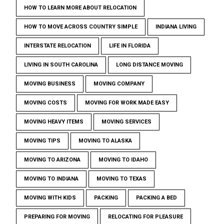
HOW TO LEARN MORE ABOUT RELOCATION
HOW TO MOVE ACROSS COUNTRY SIMPLE
INDIANA LIVING
INTERSTATE RELOCATION
LIFE IN FLORIDA
LIVING IN SOUTH CAROLINA
LONG DISTANCE MOVING
MOVING BUSINESS
MOVING COMPANY
MOVING COSTS
MOVING FOR WORK MADE EASY
MOVING HEAVY ITEMS
MOVING SERVICES
MOVING TIPS
MOVING TO ALASKA
MOVING TO ARIZONA
MOVING TO IDAHO
MOVING TO INDIANA
MOVING TO TEXAS
MOVING WITH KIDS
PACKING
PACKING A BED
PREPARING FOR MOVING
RELOCATING FOR PLEASURE