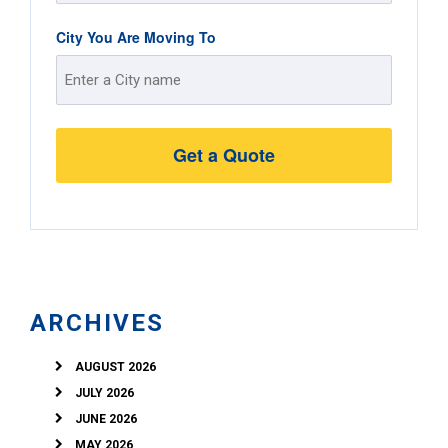
Street
City You Are Moving To
Address
Street
Address
ARCHIVES
AUGUST 2026
JULY 2026
JUNE 2026
MAY 2026