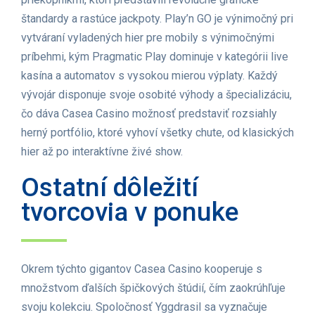
štandardy a rastúce jackpoty. Play’n GO je výnimočný pri
vytváraní vyladených hier pre mobily s výnimočnými
príbehmi, kým Pragmatic Play dominuje v kategórii live
kasína a automatov s vysokou mierou výplaty. Každý
vývojár disponuje svoje osobité výhody a špecializáciu,
čo dáva Casea Casino možnosť predstaviť rozsiahly
herný portfólio, ktoré vyhoví všetky chute, od klasických
hier až po interaktívne živé show.
Ostatní dôležití
tvorcovia v ponuke
Okrem týchto gigantov Casea Casino kooperuje s
množstvom ďalších špičkových štúdií, čím zaokrúhľuje
svoju kolekciu. Spoločnosť Yggdrasil sa vyznačuje