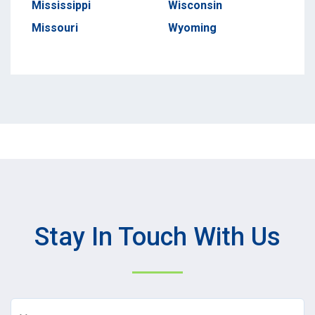
Mississippi
Wisconsin
Missouri
Wyoming
Stay In Touch With Us
Name