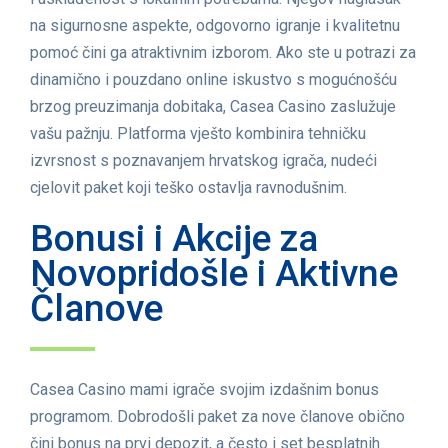
na sigurnosne aspekte, odgovorno igranje i kvalitetnu
pomoć čini ga atraktivnim izborom. Ako ste u potrazi za
dinamično i pouzdano online iskustvo s mogućnošću
brzog preuzimanja dobitaka, Casea Casino zaslužuje
vašu pažnju. Platforma vješto kombinira tehničku
izvrsnost s poznavanjem hrvatskog igrača, nudeći
cjelovit paket koji teško ostavlja ravnodušnim.
Bonusi i Akcije za
Novopridošle i Aktivne
Članove
Casea Casino mami igrače svojim izdašnim bonus
programom. Dobrodošli paket za nove članove obično
čini bonus na prvi depozit, a često i set besplatnih