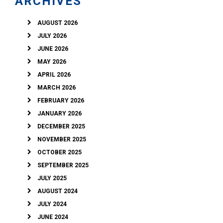
ARCHIVES
AUGUST 2026
JULY 2026
JUNE 2026
MAY 2026
APRIL 2026
MARCH 2026
FEBRUARY 2026
JANUARY 2026
DECEMBER 2025
NOVEMBER 2025
OCTOBER 2025
SEPTEMBER 2025
JULY 2025
AUGUST 2024
JULY 2024
JUNE 2024