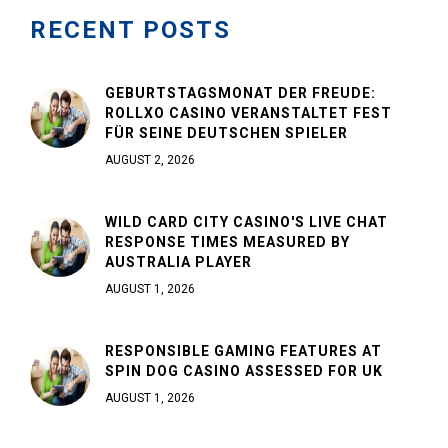
RECENT POSTS
GEBURTSTAGSMONAT DER FREUDE:
ROLLXO CASINO VERANSTALTET FEST
FÜR SEINE DEUTSCHEN SPIELER
AUGUST 2, 2026
WILD CARD CITY CASINO'S LIVE CHAT
RESPONSE TIMES MEASURED BY
AUSTRALIA PLAYER
AUGUST 1, 2026
RESPONSIBLE GAMING FEATURES AT
SPIN DOG CASINO ASSESSED FOR UK
AUGUST 1, 2026