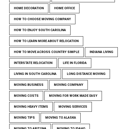
HOME DECORATION
HOME OFFICE
HOW TO CHOOSE MOVING COMPANY
HOW TO ENJOY SOUTH CAROLINA
HOW TO LEARN MORE ABOUT RELOCATION
HOW TO MOVE ACROSS COUNTRY SIMPLE
INDIANA LIVING
INTERSTATE RELOCATION
LIFE IN FLORIDA
LIVING IN SOUTH CAROLINA
LONG DISTANCE MOVING
MOVING BUSINESS
MOVING COMPANY
MOVING COSTS
MOVING FOR WORK MADE EASY
MOVING HEAVY ITEMS
MOVING SERVICES
MOVING TIPS
MOVING TO ALASKA
MOVING TO ARIZONA
MOVING TO IDAHO