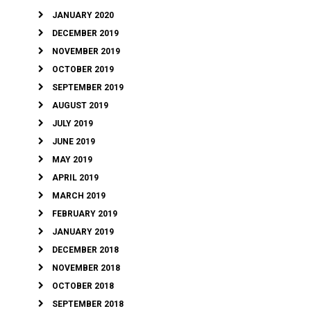
JANUARY 2020
DECEMBER 2019
NOVEMBER 2019
OCTOBER 2019
SEPTEMBER 2019
AUGUST 2019
JULY 2019
JUNE 2019
MAY 2019
APRIL 2019
MARCH 2019
FEBRUARY 2019
JANUARY 2019
DECEMBER 2018
NOVEMBER 2018
OCTOBER 2018
SEPTEMBER 2018