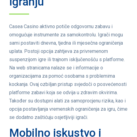
Igranju
Casea Casino aktivno potiče odgovornu zabavu i
omogućuje instrumente za samokontrolu. Igrači mogu
sami postaviti dnevna, tjedna ili mjesečna ograničenja
uplata. Postoji opcija zahtjeva za privremenom
suspenzijom igre ili trajnom isključenošću s platforme.
Na web stranicama nalaze se i informacije o
organizacijama za pomoć osobama s problemima
kockanja. Ovaj ozbiljan pristup svjedoči o posvećenosti
platforme zabavi koja se odvija u zdravim okvirima.
Također su dostupni alati za samoprocjenu rizika, kao i
opcija postavljanja vremenskih ograničenja za igru, čime
se dodatno zaštićuju osjetljiviji igrači.
Mobilno iskustvo i