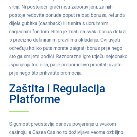
vrtnji. Ni postojeći igrači nisu zaboravljeni; za njih
postoje redovite ponude poput reload bonusa, refunda
dijela gubitka (cashback) ili turnira s udruženim
nagradnim fondom. Bitno je znati da svaki bonus dolazi
s precizno definiranim pravilima okladanja. Ovi uvjeti
određuju koliko puta morate zaigrati bonus prije nego
što ga smijete podići. Raznorazne igre utječu nejednako
ispunjenju tog cilja, pa je preporučljivo pročitati uvjete
prije nego što prihvatite promociju.
Zaštita i Regulacija
Platforme
Sigurnost predstavlja osnovu povjerenja u svakom
casinoju, a Casea Casino to doživljava veoma ozbiljno.