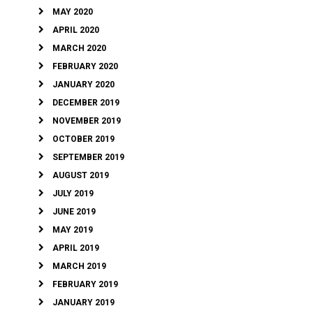
MAY 2020
APRIL 2020
MARCH 2020
FEBRUARY 2020
JANUARY 2020
DECEMBER 2019
NOVEMBER 2019
OCTOBER 2019
SEPTEMBER 2019
AUGUST 2019
JULY 2019
JUNE 2019
MAY 2019
APRIL 2019
MARCH 2019
FEBRUARY 2019
JANUARY 2019