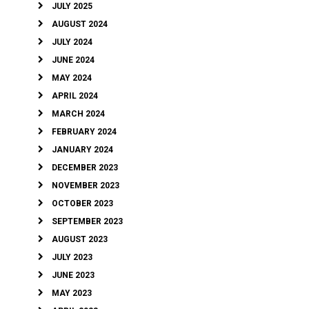
JULY 2025
AUGUST 2024
JULY 2024
JUNE 2024
MAY 2024
APRIL 2024
MARCH 2024
FEBRUARY 2024
JANUARY 2024
DECEMBER 2023
NOVEMBER 2023
OCTOBER 2023
SEPTEMBER 2023
AUGUST 2023
JULY 2023
JUNE 2023
MAY 2023