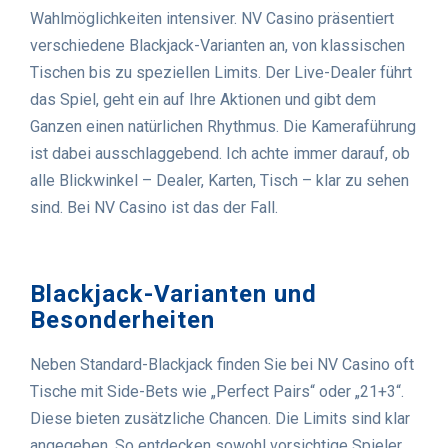
Wahlmöglichkeiten intensiver. NV Casino präsentiert
verschiedene Blackjack-Varianten an, von klassischen
Tischen bis zu speziellen Limits. Der Live-Dealer führt
das Spiel, geht ein auf Ihre Aktionen und gibt dem
Ganzen einen natürlichen Rhythmus. Die Kameraführung
ist dabei ausschlaggebend. Ich achte immer darauf, ob
alle Blickwinkel – Dealer, Karten, Tisch – klar zu sehen
sind. Bei NV Casino ist das der Fall.
Blackjack-Varianten und
Besonderheiten
Neben Standard-Blackjack finden Sie bei NV Casino oft
Tische mit Side-Bets wie „Perfect Pairs“ oder „21+3“.
Diese bieten zusätzliche Chancen. Die Limits sind klar
angegeben. So entdecken sowohl vorsichtige Spieler