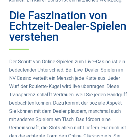
Die Faszination von
Echtzeit-Dealer-Spielen
verstehen
Der Schritt von Online-Spielen zum Live-Casino ist ein
bedeutender Unterschied. Bei Live-Dealer-Spielen im
NV Casino verteilt ein Mensch jede Karte aus. Jeder
Wurf der Roulette-Kugel wird live übertragen. Diese
Transparenz schafft Vertrauen, weil Sie jeden Handgriff
beobachten können. Dazu kommt der soziale Aspekt.
Sie können mit dem Dealer plaudern, manchmal auch
mit anderen Spielern am Tisch. Das fördert eine
Gemeinschaft, die Slots allein nicht liefern. Für mich ist
das die echteste Form des Online-Glücksspiels. Sie