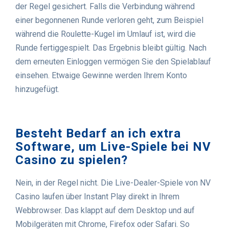
der Regel gesichert. Falls die Verbindung während
einer begonnenen Runde verloren geht, zum Beispiel
während die Roulette-Kugel im Umlauf ist, wird die
Runde fertiggespielt. Das Ergebnis bleibt gültig. Nach
dem erneuten Einloggen vermögen Sie den Spielablauf
einsehen. Etwaige Gewinne werden Ihrem Konto
hinzugefügt.
Besteht Bedarf an ich extra
Software, um Live-Spiele bei NV
Casino zu spielen?
Nein, in der Regel nicht. Die Live-Dealer-Spiele von NV
Casino laufen über Instant Play direkt in Ihrem
Webbrowser. Das klappt auf dem Desktop und auf
Mobilgeräten mit Chrome, Firefox oder Safari. So