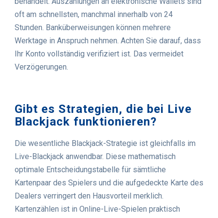
behandelt. Auszahlungen an elektronische Wallets sind
oft am schnellsten, manchmal innerhalb von 24
Stunden. Banküberweisungen können mehrere
Werktage in Anspruch nehmen. Achten Sie darauf, dass
Ihr Konto vollständig verifiziert ist. Das vermeidet
Verzögerungen.
Gibt es Strategien, die bei Live
Blackjack funktionieren?
Die wesentliche Blackjack-Strategie ist gleichfalls im
Live-Blackjack anwendbar. Diese mathematisch
optimale Entscheidungstabelle für sämtliche
Kartenpaar des Spielers und die aufgedeckte Karte des
Dealers verringert den Hausvorteil merklich.
Kartenzählen ist in Online-Live-Spielen praktisch