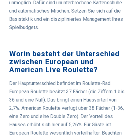
unmöglich. Dafür sind ununterbrochene Kartenschuhe
und automatisches Mischen. Setzen Sie sich auf die
Basistaktik und ein diszipliniertes Management Ihres
Spielbudgets.
Worin besteht der Unterschied
zwischen European und
American Live Roulette?
Der Hauptunterschied befindet im Roulette-Rad.
European Roulette besitzt 37 Fächer (die Ziffern 1 bis
36 und eine Null). Das bringt einen Hausvorteil von
2,7%. American Roulette verfügt über 38 Fächer (1-36,
eine Zero und eine Double Zero). Der Vorteil des
Hauses erhöht sich hier auf 5,26%. Für Gäste ist
European Roulette wesentlich vorteilhafter. Beachten