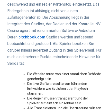
geschwenkt und ein realer Kartenstoß eingesetzt. Das
Endergebnis ist abhängig nicht von einem
Zufallsgenerator ab. Die Absicherung liegt in der
Integrität des Studios, der Dealer und der Kontrolle. NV
Casino agiert mit renommierten Software-Anbietern .
Deren
pitchbook.com
Studios werden umfassend
beobachtet und gesteuert. Als Spieler besitzen Sie
darüber hinaus jederzeit Zugang in den Spielverlauf. Für
mich sind mehrere Punkte entscheidende Hinweise für
Seriosität:
Die Website muss von einer staatlichen Behörde
genehmigt sein.
Die Live-Software sollte von führenden
Entwicklern wie Evolution oder Playtech
stammen.
Die Regeln müssen transparent und der
Spielverlauf einfach einsehbar sein.
Alle Transaktionen und die Übertragung müssen