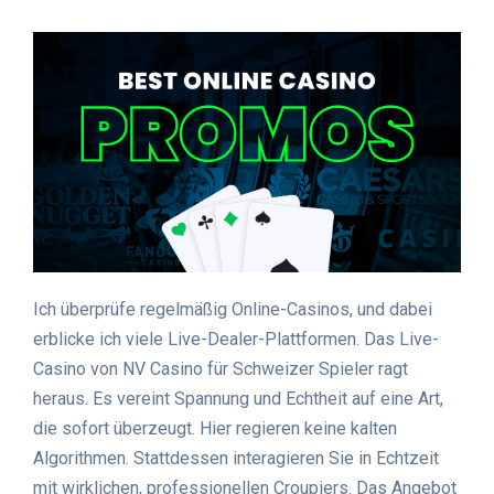
Ich überprüfe regelmäßig Online-Casinos, und dabei
erblicke ich viele Live-Dealer-Plattformen. Das Live-
Casino von NV Casino für Schweizer Spieler ragt
heraus. Es vereint Spannung und Echtheit auf eine Art,
die sofort überzeugt. Hier regieren keine kalten
Algorithmen. Stattdessen interagieren Sie in Echtzeit
mit wirklichen, professionellen Croupiers. Das Angebot