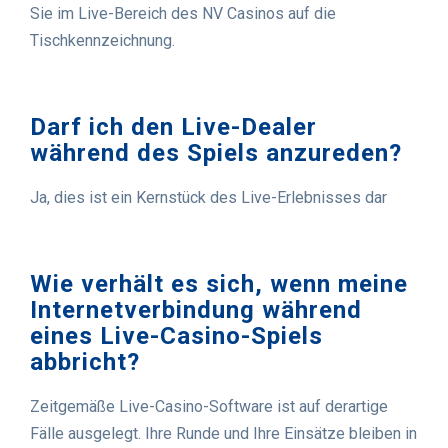
Sie im Live-Bereich des NV Casinos auf die
Tischkennzeichnung.
Darf ich den Live-Dealer
während des Spiels anzureden?
Ja, dies ist ein Kernstück des Live-Erlebnisses dar
Wie verhält es sich, wenn meine
Internetverbindung während
eines Live-Casino-Spiels
abbricht?
Zeitgemäße Live-Casino-Software ist auf derartige
Fälle ausgelegt. Ihre Runde und Ihre Einsätze bleiben in