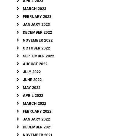
APRIL 2023
MARCH 2023
FEBRUARY 2023
JANUARY 2023
DECEMBER 2022
NOVEMBER 2022
OCTOBER 2022
SEPTEMBER 2022
AUGUST 2022
JULY 2022
JUNE 2022
MAY 2022
APRIL 2022
MARCH 2022
FEBRUARY 2022
JANUARY 2022
DECEMBER 2021
NOVEMBER 2021