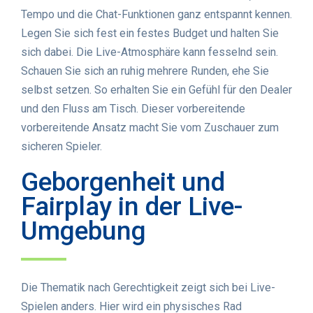
Tempo und die Chat-Funktionen ganz entspannt kennen.
Legen Sie sich fest ein festes Budget und halten Sie
sich dabei. Die Live-Atmosphäre kann fesselnd sein.
Schauen Sie sich an ruhig mehrere Runden, ehe Sie
selbst setzen. So erhalten Sie ein Gefühl für den Dealer
und den Fluss am Tisch. Dieser vorbereitende
vorbereitende Ansatz macht Sie vom Zuschauer zum
sicheren Spieler.
Geborgenheit und
Fairplay in der Live-
Umgebung
Die Thematik nach Gerechtigkeit zeigt sich bei Live-
Spielen anders. Hier wird ein physisches Rad