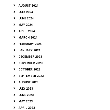
AUGUST 2024
JULY 2024
JUNE 2024
MAY 2024
APRIL 2024
MARCH 2024
FEBRUARY 2024
JANUARY 2024
DECEMBER 2023
NOVEMBER 2023
OCTOBER 2023
SEPTEMBER 2023
AUGUST 2023
JULY 2023
JUNE 2023
MAY 2023
APRIL 2023