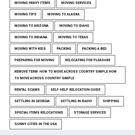
MOVING HEAVY ITEMS
MOVING SERVICES
MOVING TIPS
MOVING TO ALASKA
MOVING TO ARIZONA
MOVING TO IDAHO
MOVING TO INDIANA
MOVING TO TEXAS
MOVING WITH KIDS
PACKING
PACKING A BED
PREPARING FOR MOVING
RELOCATING FOR PLEASURE
REMOVE TERM: HOW TO MOVE ACROSS COUNTRY SIMPLE HOW
TO MOVE ACROSS COUNTRY SIMPLE
RENTAL SCAMS
SELF-HELP RELOCATION GUIDE
SETTLING IN GEORGIA
SETTLING IN IDAHO
SHIPPING
SPECIAL ITEMS RELOCATIONS
STORAGE SERVICES
SUNNY CITIES IN THE USA