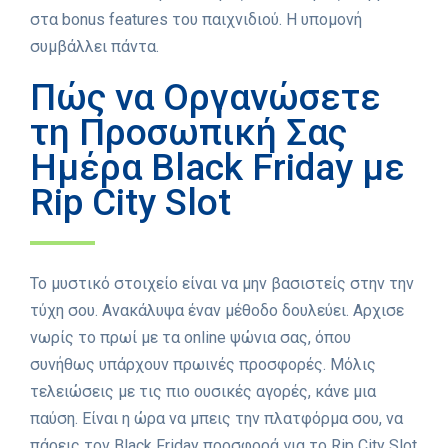
στα bonus features του παιχνιδιού. Η υπομονή
συμβάλλει πάντα.
Πώς να Οργανώσετε
τη Προσωπική Σας
Ημέρα Black Friday με
Rip City Slot
Το μυστικό στοιχείο είναι να μην βασιστείς στην την
τύχη σου. Ανακάλυψα έναν μέθοδο δουλεύει. Αρχισε
νωρίς το πρωί με τα online ψώνια σας, όπου
συνήθως υπάρχουν πρωινές προσφορές. Μόλις
τελειώσεις με τις πιο ουσικές αγορές, κάνε μια
παύση. Είναι η ώρα να μπεις την πλατφόρμα σου, να
πάρεις τον Black Friday προσφορά για το Rip City Slot