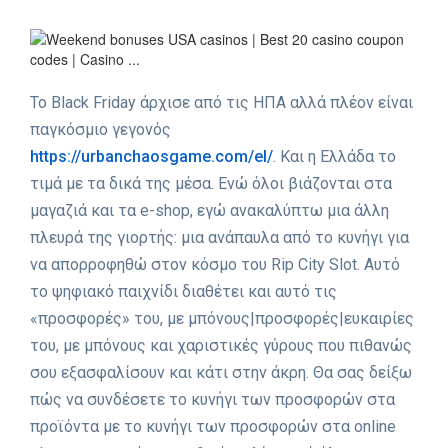
Το Black Friday άρχισε από τις ΗΠΑ αλλά πλέον είναι
παγκόσμιο γεγονός
https://urbanchaosgame.com/el/
. Και η Ελλάδα το
τιμά με τα δικά της μέσα. Ενώ όλοι βιάζονται στα
μαγαζιά και τα e-shop, εγώ ανακαλύπτω μια άλλη
πλευρά της γιορτής: μια ανάπαυλα από το κυνήγι για
να απορροφηθώ στον κόσμο του Rip City Slot. Αυτό
το ψηφιακό παιχνίδι διαθέτει και αυτό τις
«προσφορές» του, με μπόνους|προσφορές|ευκαιρίες
του, με μπόνους και χαριστικές γύρους που πιθανώς
σου εξασφαλίσουν και κάτι στην άκρη. Θα σας δείξω
πώς να συνδέσετε το κυνήγι των προσφορών στα
προϊόντα με το κυνήγι των προσφορών στα online