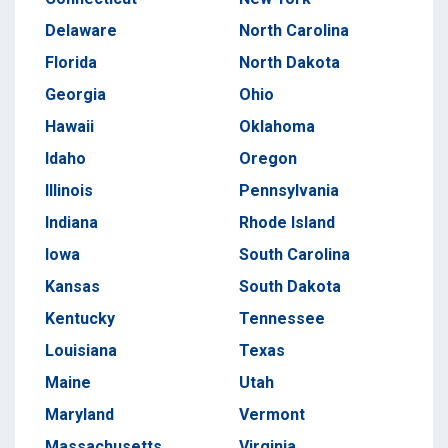
Delaware
North Carolina
Florida
North Dakota
Georgia
Ohio
Hawaii
Oklahoma
Idaho
Oregon
Illinois
Pennsylvania
Indiana
Rhode Island
Iowa
South Carolina
Kansas
South Dakota
Kentucky
Tennessee
Louisiana
Texas
Maine
Utah
Maryland
Vermont
Massachusetts
Virginia