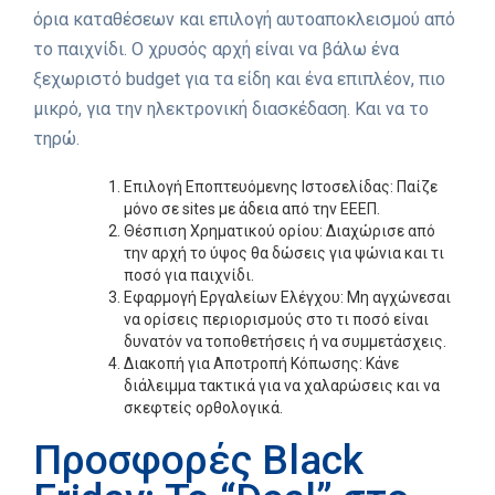
όρια καταθέσεων και επιλογή αυτοαποκλεισμού από
το παιχνίδι. Ο χρυσός αρχή είναι να βάλω ένα
ξεχωριστό budget για τα είδη και ένα επιπλέον, πιο
μικρό, για την ηλεκτρονική διασκέδαση. Και να το
τηρώ.
Επιλογή Εποπτευόμενης Ιστοσελίδας: Παίζε
μόνο σε sites με άδεια από την ΕΕΕΠ.
Θέσπιση Χρηματικού ορίου: Διαχώρισε από
την αρχή το ύψος θα δώσεις για ψώνια και τι
ποσό για παιχνίδι.
Εφαρμογή Εργαλείων Ελέγχου: Μη αγχώνεσαι
να ορίσεις περιορισμούς στο τι ποσό είναι
δυνατόν να τοποθετήσεις ή να συμμετάσχεις.
Διακοπή για Αποτροπή Κόπωσης: Κάνε
διάλειμμα τακτικά για να χαλαρώσεις και να
σκεφτείς ορθολογικά.
Προσφορές Black