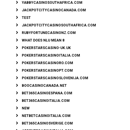
YABBYCASINOSOUTHAFRICA.COM
JACKPOTCITYCASINOCANADA.COM
TEST
JACKPOTCITYCASINOSOUTHAFRICA.COM
RUBYFORTUNECASINONZ.COM
WHAT DOES NLU MEAN 8
POKERSTARSCASINO-UK.UK
POKERSTARSCASINOITALIA.COM
POKERSTARSCASINORO.COM
POKERSTARSCASINOPT.COM
POKERSTARSCASINOSLOVENIJA.COM
BOOCASINOCANADA.NET
BET365CASINOESPANA.COM
BET365CASINOITALIA.COM
NEW
NETBETCASINOITALIA.COM
BET365CASINOSVERIGE.COM