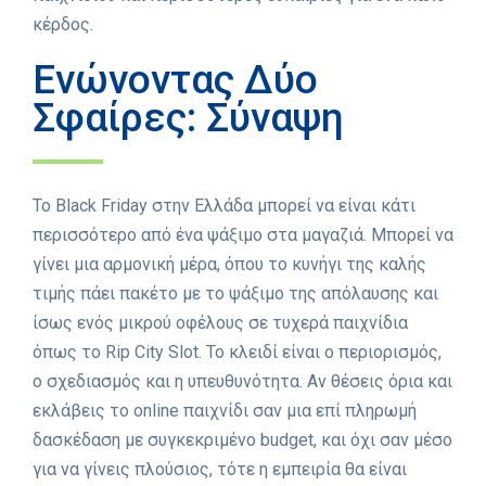
κέρδος.
Ενώνοντας Δύο
Σφαίρες: Σύναψη
Το Black Friday στην Ελλάδα μπορεί να είναι κάτι
περισσότερο από ένα ψάξιμο στα μαγαζιά. Μπορεί να
γίνει μια αρμονική μέρα, όπου το κυνήγι της καλής
τιμής πάει πακέτο με το ψάξιμο της απόλαυσης και
ίσως ενός μικρού οφέλους σε τυχερά παιχνίδια
όπως το Rip City Slot. Το κλειδί είναι ο περιορισμός,
ο σχεδιασμός και η υπευθυνότητα. Αν θέσεις όρια και
εκλάβεις το online παιχνίδι σαν μια επί πληρωμή
δασκέδαση με συγκεκριμένο budget, και όχι σαν μέσο
για να γίνεις πλούσιος, τότε η εμπειρία θα είναι