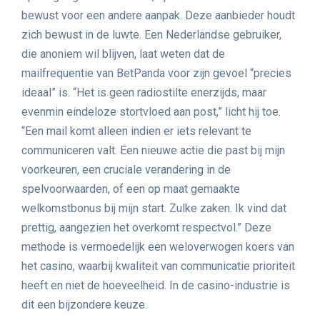
bewust voor een andere aanpak. Deze aanbieder houdt
zich bewust in de luwte. Een Nederlandse gebruiker,
die anoniem wil blijven, laat weten dat de
mailfrequentie van BetPanda voor zijn gevoel “precies
ideaal” is. “Het is geen radiostilte enerzijds, maar
evenmin eindeloze stortvloed aan post,” licht hij toe.
“Een mail komt alleen indien er iets relevant te
communiceren valt. Een nieuwe actie die past bij mijn
voorkeuren, een cruciale verandering in de
spelvoorwaarden, of een op maat gemaakte
welkomstbonus bij mijn start. Zulke zaken. Ik vind dat
prettig, aangezien het overkomt respectvol.” Deze
methode is vermoedelijk een weloverwogen koers van
het casino, waarbij kwaliteit van communicatie prioriteit
heeft en niet de hoeveelheid. In de casino-industrie is
dit een bijzondere keuze.