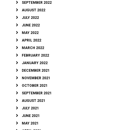
SEPTEMBER 2022
AUGUST 2022
JULY 2022
JUNE 2022
MAY 2022
APRIL 2022
MARCH 2022
FEBRUARY 2022
JANUARY 2022
DECEMBER 2021
NOVEMBER 2021
OCTOBER 2021
SEPTEMBER 2021
AUGUST 2021
JULY 2021
JUNE 2021
MAY 2021