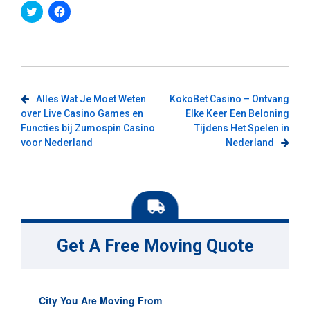
Click
Click
to
to
share
share
on
on
Twitter
Facebook
(Opens
(Opens
in
in
new
new
window)
window)
Post
Alles Wat Je Moet Weten
KokoBet Casino – Ontvang
over Live Casino Games en
Elke Keer Een Beloning
navigation
Functies bij Zumospin Casino
Tijdens Het Spelen in
voor Nederland
Nederland
Get A Free Moving Quote
City You Are Moving From