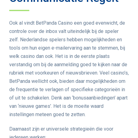
Ook al vindt BetPanda Casino een goed evenwicht, de
controle over de inbox valt uiteindelijk bij de speler
zelf. Nederlandse spelers hebben mogelijkheden en
tools om hun eigen e-mailervaring aan te stemmen, bij
welk casino dan ook. Het is in de eerste plaats
verstandig om bij de aanmelding goed te kijken naar de
rubriek met voorkeuren of nieuwsbrieven. Veel casino’s,
BetPanda wellicht ook, bieden daar mogelijkheden om
de frequentie te verlagen of specifieke categorieën in
of uit te schakelen. Denk aan ‘bonusaanbiedingen’ apart
van ‘nieuwe games’. Het is de moeite waard
instellingen meteen goed te zetten.
Daarnaast zijn er universele strategieën die voor
iedereen werken: