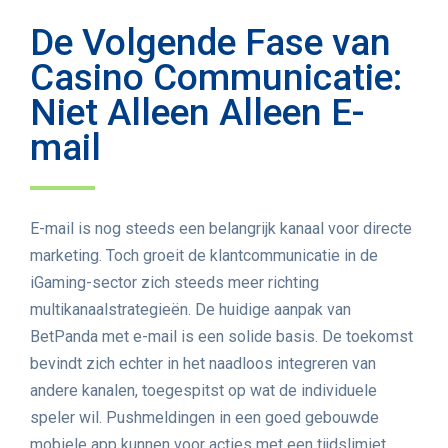
De Volgende Fase van
Casino Communicatie:
Niet Alleen Alleen E-
mail
E-mail is nog steeds een belangrijk kanaal voor directe
marketing. Toch groeit de klantcommunicatie in de
iGaming-sector zich steeds meer richting
multikanaalstrategieën. De huidige aanpak van
BetPanda met e-mail is een solide basis. De toekomst
bevindt zich echter in het naadloos integreren van
andere kanalen, toegespitst op wat de individuele
speler wil. Pushmeldingen in een goed gebouwde
mobiele app kunnen voor acties met een tijdslimiet