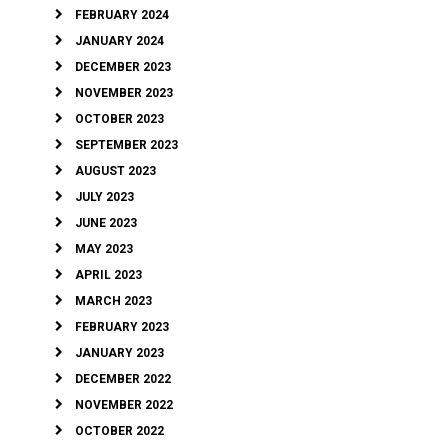
FEBRUARY 2024
JANUARY 2024
DECEMBER 2023
NOVEMBER 2023
OCTOBER 2023
SEPTEMBER 2023
AUGUST 2023
JULY 2023
JUNE 2023
MAY 2023
APRIL 2023
MARCH 2023
FEBRUARY 2023
JANUARY 2023
DECEMBER 2022
NOVEMBER 2022
OCTOBER 2022