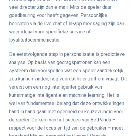
veel directer zijn dan e-mail. Mits de speler daar
goedkeuring voor heeft gegeven. Persoonlijke
berichten via de live chat of in-app messaging zijn dan
weer ideaal voor specifieke service of
loyaliteitscommunicatie.
De eerstvolgende stap in personalisatie is predictieve
analyse. Op basis van gedragspatronen kan een
systeem dan voorspellen wat een speler aantrekkelijk
zou kunnen vinden, nog voordat hij er zelf om vraagt. Dit
vereist om een nog intelligenter gebruik van
kunstmatige intelligentie en machine learning. Het is
wel van fundamenteel belang dat deze ontwikkelingen
hand in hand gaan met openheid en keuzevrijheid voor
de speler. De kern van het succes van BetPanda –
respect voor de focus en tijd van de gebruiker – moet