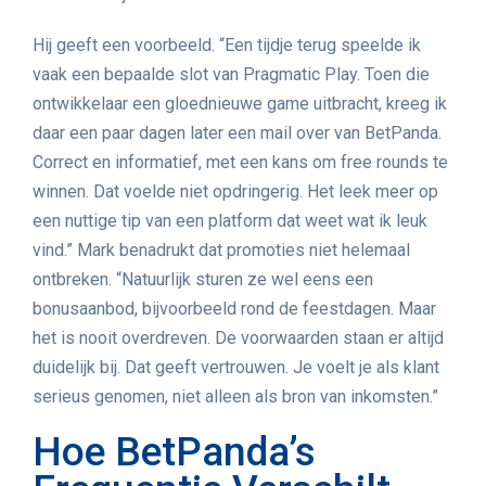
Hij geeft een voorbeeld. “Een tijdje terug speelde ik
vaak een bepaalde slot van Pragmatic Play. Toen die
ontwikkelaar een gloednieuwe game uitbracht, kreeg ik
daar een paar dagen later een mail over van BetPanda.
Correct en informatief, met een kans om free rounds te
winnen. Dat voelde niet opdringerig. Het leek meer op
een nuttige tip van een platform dat weet wat ik leuk
vind.” Mark benadrukt dat promoties niet helemaal
ontbreken. “Natuurlijk sturen ze wel eens een
bonusaanbod, bijvoorbeeld rond de feestdagen. Maar
het is nooit overdreven. De voorwaarden staan er altijd
duidelijk bij. Dat geeft vertrouwen. Je voelt je als klant
serieus genomen, niet alleen als bron van inkomsten.”
Hoe BetPanda’s