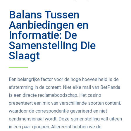
Balans Tussen
Aanbiedingen en
Informatie: De
Samenstelling Die
Slaagt
Een belangrijke factor voor de hoge hoeveelheid is de
afstemming in de content. Niet elke mail van BetPanda
is een directe reclameboodschap. Het casino
presenteert een mix van verschillende soorten content,
waardoor de correspondentie gevarieerd en niet
eendimensionaal wordt. Deze samenstelling valt uiteen
in een paar groepen. Allereerst hebben we de