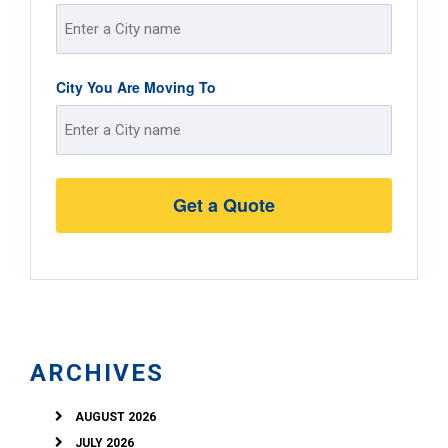
Street
City You Are Moving To
Address
Street
Address
ARCHIVES
AUGUST 2026
JULY 2026