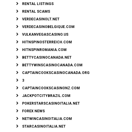
RENTAL LISTINGS
RENTAL SCAMS
VERDECASINOLT.NET
VERDECASINOBELGIQUE.COM
VULKANVEGASCASINO.US
HITNSPINOSTERREICH.COM
HITNSPINROMANIA.COM
BETTYCASINOCANADA.NET
BETTYWINSCASINOCANADA.COM
CAPTAINCOOKSCASINOCANADA.ORG
3
CAPTAINCOOKSCASINONZ.COM
JACKPOTCITYBRAZIL.COM
POKERSTARSCASINOITALIA.NET
FOREX NEWS
NETWINCASINOITALIA.COM
STARCASINOITALIA.NET