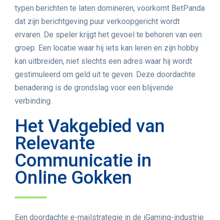
typen berichten te laten domineren, voorkomt BetPanda
dat zijn berichtgeving puur verkoopgericht wordt
ervaren. De speler krijgt het gevoel te behoren van een
groep. Een locatie waar hij iets kan leren en zijn hobby
kan uitbreiden, niet slechts een adres waar hij wordt
gestimuleerd om geld uit te geven. Deze doordachte
benadering is de grondslag voor een blijvende
verbinding.
Het Vakgebied van
Relevante
Communicatie in
Online Gokken
Een doordachte e-mailstrategie in de iGaming-industrie