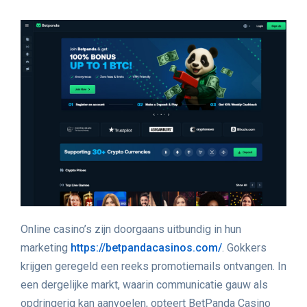
Online casino’s zijn doorgaans uitbundig in hun
marketing
https://betpandacasinos.com/
. Gokkers
krijgen geregeld een reeks promotiemails ontvangen. In
een dergelijke markt, waarin communicatie gauw als
opdringerig kan aanvoelen, opteert BetPanda Casino