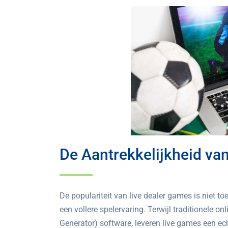
De Aantrekkelijkheid va
De populariteit van live dealer games is niet to
een vollere spelervaring. Terwijl traditionele
Generator) software, leveren live games een e