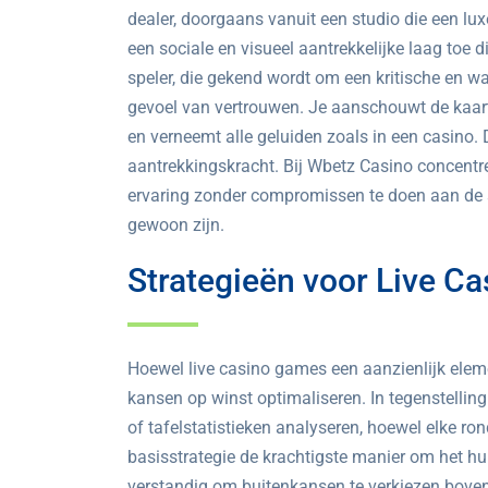
dealer, doorgaans vanuit een studio die een luxe 
een sociale en visueel aantrekkelijke laag toe 
speler, die gekend wordt om een kritische en 
gevoel van vertrouwen. Je aanschouwt de kaart
en verneemt alle geluiden zoals in een casino.
aantrekkingskracht. Bij Wbetz Casino concentre
ervaring zonder compromissen te doen aan de 
gewoon zijn.
Strategieën voor Live Ca
Hoewel live casino games een aanzienlijk elem
kansen op winst optimaliseren. In tegenstelling 
of tafelstatistieken analyseren, hoewel elke ro
basisstrategie de krachtigste manier om het huis
verstandig om buitenkansen te verkiezen bove