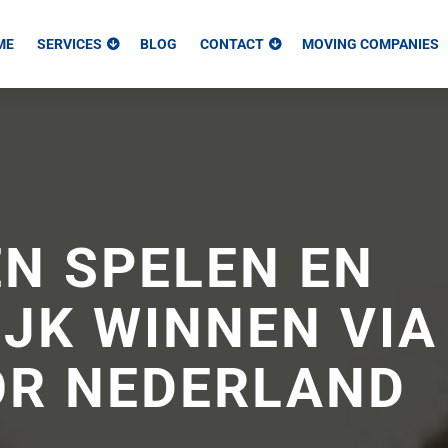
ME
SERVICES
BLOG
CONTACT
MOVING COMPANIES
EN SPELEN EN
JK WINNEN VIA
OR NEDERLAND