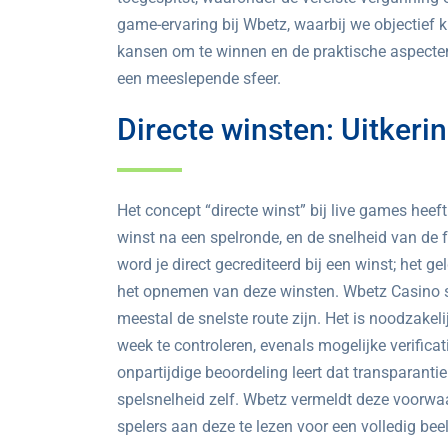
game-ervaring bij Wbetz, waarbij we objectief ki
kansen om te winnen en de praktische aspecten 
een meeslepende sfeer.
Directe winsten: Uitker
Het concept “directe winst” bij live games hee
winst na een spelronde, en de snelheid van de fe
word je direct gecrediteerd bij een winst; het 
het opnemen van deze winsten. Wbetz Casino str
meestal de snelste route zijn. Het is noodzakeli
week te controleren, evenals mogelijke verificati
onpartijdige beoordeling leert dat transparantie
spelsnelheid zelf. Wbetz vermeldt deze voorw
spelers aan deze te lezen voor een volledig bee