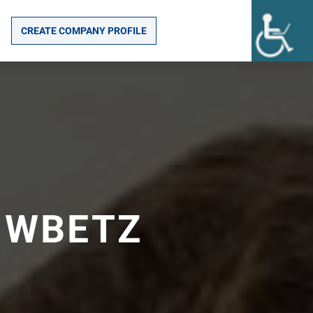
CREATE COMPANY PROFILE
 WBETZ