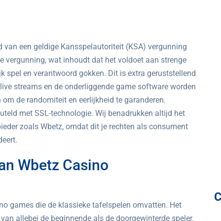
d van een geldige Kansspelautoriteit (KSA) vergunning
e vergunning, wat inhoudt dat het voldoet aan strenge
jk spel en verantwoord gokken. Dit is extra geruststellend
De live streams en de onderliggende game software worden
 om de randomiteit en eerlijkheid te garanderen.
leuteld met SSL-technologie. Wij benadrukken altijd het
ieder zoals Wbetz, omdat dit je rechten als consument
eert.
an Wbetz Casino
sino games die de klassieke tafelspelen omvatten. Het
van allebei de beginnende als de doorgewinterde speler.