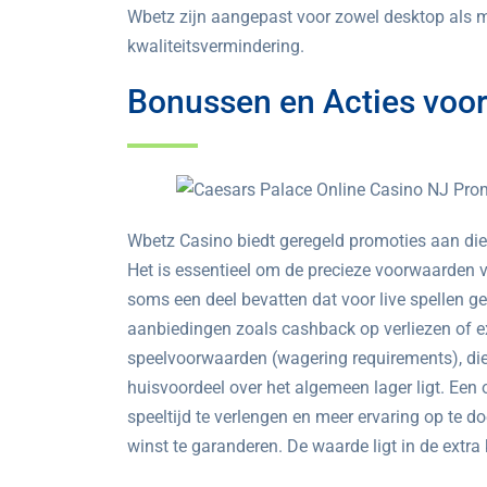
Wbetz zijn aangepast voor zowel desktop als m
kwaliteitsvermindering.
Bonussen en Acties voor
Wbetz Casino biedt geregeld promoties aan die
Het is essentieel om de precieze voorwaarden 
soms een deel bevatten dat voor live spellen ge
aanbiedingen zoals cashback op verliezen of extr
speelvoorwaarden (wagering requirements), die b
huisvoordeel over het algemeen lager ligt. Een 
speeltijd te verlengen en meer ervaring op te d
winst te garanderen. De waarde ligt in de extra 