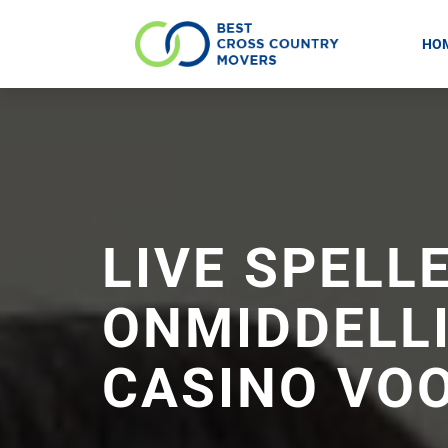
HO
Skip
to
content
LIVE SPELL
ONMIDDELLI
CASINO VO