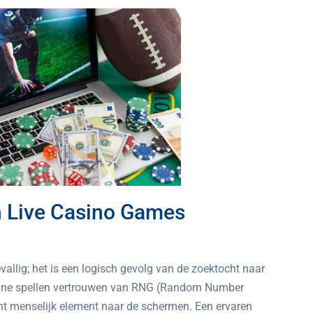
n Live Casino Games
evallig; het is een logisch gevolg van de zoektocht naar
 online spellen vertrouwen van RNG (Random Number
cht menselijk element naar de schermen. Een ervaren