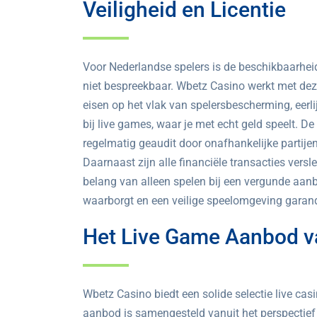
Veiligheid en Licentie
Voor Nederlandse spelers is de beschikbaarhei
niet bespreekbaar. Wbetz Casino werkt met dez
eisen op het vlak van spelersbescherming, eerli
bij live games, waar je met echt geld speelt. 
regelmatig geaudit door onafhankelijke partijen
Daarnaast zijn alle financiële transacties vers
belang van alleen spelen bij een vergunde aanb
waarborgt en een veilige speelomgeving garand
Het Live Game Aanbod v
Wbetz Casino biedt een solide selectie live ca
aanbod is samengesteld vanuit het perspectief 