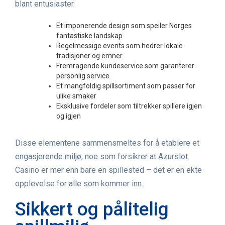
blant entusiaster.
Et imponerende design som speiler Norges
fantastiske landskap
Regelmessige events som hedrer lokale
tradisjoner og emner
Fremragende kundeservice som garanterer
personlig service
Et mangfoldig spillsortiment som passer for
ulike smaker
Eksklusive fordeler som tiltrekker spillere igjen
og igjen
Disse elementene sammensmeltes for å etablere et
engasjerende miljø, noe som forsikrer at Azurslot
Casino er mer enn bare en spillested – det er en ekte
opplevelse for alle som kommer inn.
Sikkert og pålitelig