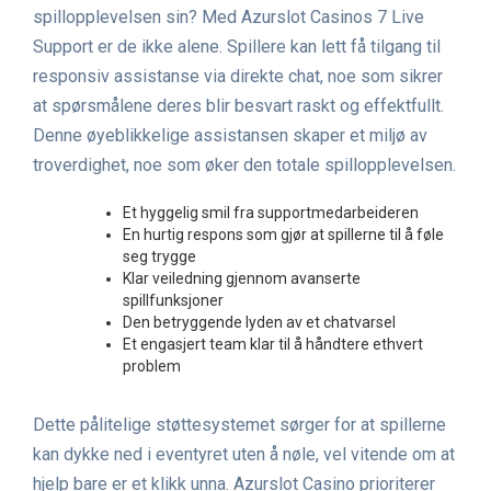
spillopplevelsen sin? Med Azurslot Casinos 7 Live
Support er de ikke alene. Spillere kan lett få tilgang til
responsiv assistanse via direkte chat, noe som sikrer
at spørsmålene deres blir besvart raskt og effektfullt.
Denne øyeblikkelige assistansen skaper et miljø av
troverdighet, noe som øker den totale spillopplevelsen.
Et hyggelig smil fra supportmedarbeideren
En hurtig respons som gjør at spillerne til å føle
seg trygge
Klar veiledning gjennom avanserte
spillfunksjoner
Den betryggende lyden av et chatvarsel
Et engasjert team klar til å håndtere ethvert
problem
Dette pålitelige støttesystemet sørger for at spillerne
kan dykke ned i eventyret uten å nøle, vel vitende om at
hjelp bare er et klikk unna. Azurslot Casino prioriterer