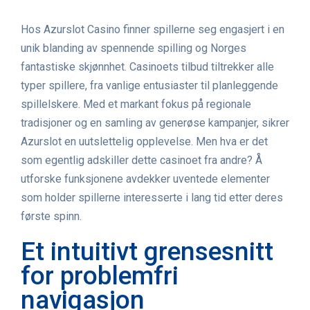
Hos Azurslot Casino finner spillerne seg engasjert i en
unik blanding av spennende spilling og Norges
fantastiske skjønnhet. Casinoets tilbud tiltrekker alle
typer spillere, fra vanlige entusiaster til planleggende
spillelskere. Med et markant fokus på regionale
tradisjoner og en samling av generøse kampanjer, sikrer
Azurslot en uutslettelig opplevelse. Men hva er det
som egentlig adskiller dette casinoet fra andre? Å
utforske funksjonene avdekker uventede elementer
som holder spillerne interesserte i lang tid etter deres
første spinn.
Et intuitivt grensesnitt
for problemfri
navigasjon