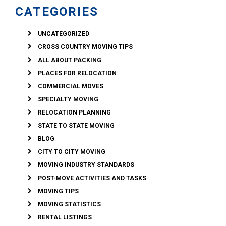
CATEGORIES
UNCATEGORIZED
CROSS COUNTRY MOVING TIPS
ALL ABOUT PACKING
PLACES FOR RELOCATION
COMMERCIAL MOVES
SPECIALTY MOVING
RELOCATION PLANNING
STATE TO STATE MOVING
BLOG
CITY TO CITY MOVING
MOVING INDUSTRY STANDARDS
POST-MOVE ACTIVITIES AND TASKS
MOVING TIPS
MOVING STATISTICS
RENTAL LISTINGS