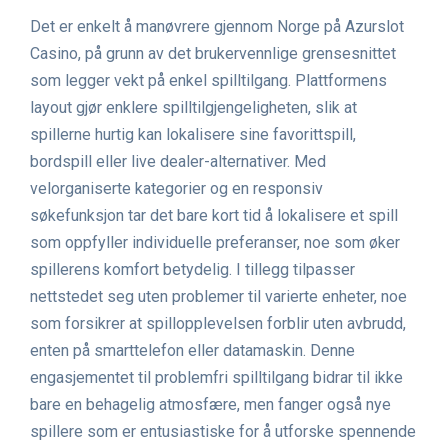
Det er enkelt å manøvrere gjennom Norge på Azurslot
Casino, på grunn av det brukervennlige grensesnittet
som legger vekt på enkel spilltilgang. Plattformens
layout gjør enklere spilltilgjengeligheten, slik at
spillerne hurtig kan lokalisere sine favorittspill,
bordspill eller live dealer-alternativer. Med
velorganiserte kategorier og en responsiv
søkefunksjon tar det bare kort tid å lokalisere et spill
som oppfyller individuelle preferanser, noe som øker
spillerens komfort betydelig. I tillegg tilpasser
nettstedet seg uten problemer til varierte enheter, noe
som forsikrer at spillopplevelsen forblir uten avbrudd,
enten på smarttelefon eller datamaskin. Denne
engasjementet til problemfri spilltilgang bidrar til ikke
bare en behagelig atmosfære, men fanger også nye
spillere som er entusiastiske for å utforske spennende