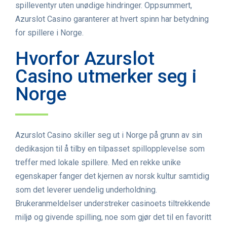
spilleventyr uten unødige hindringer. Oppsummert,
Azurslot Casino garanterer at hvert spinn har betydning
for spillere i Norge.
Hvorfor Azurslot
Casino utmerker seg i
Norge
Azurslot Casino skiller seg ut i Norge på grunn av sin
dedikasjon til å tilby en tilpasset spillopplevelse som
treffer med lokale spillere. Med en rekke unike
egenskaper fanger det kjernen av norsk kultur samtidig
som det leverer uendelig underholdning.
Brukeranmeldelser understreker casinoets tiltrekkende
miljø og givende spilling, noe som gjør det til en favoritt