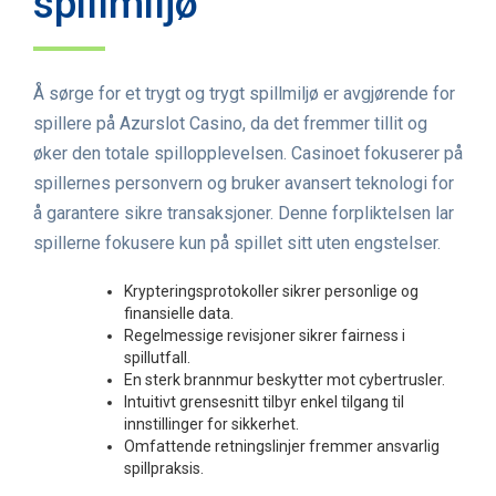
spillmiljø
Å sørge for et trygt og trygt spillmiljø er avgjørende for
spillere på Azurslot Casino, da det fremmer tillit og
øker den totale spillopplevelsen. Casinoet fokuserer på
spillernes personvern og bruker avansert teknologi for
å garantere sikre transaksjoner. Denne forpliktelsen lar
spillerne fokusere kun på spillet sitt uten engstelser.
Krypteringsprotokoller sikrer personlige og
finansielle data.
Regelmessige revisjoner sikrer fairness i
spillutfall.
En sterk brannmur beskytter mot cybertrusler.
Intuitivt grensesnitt tilbyr enkel tilgang til
innstillinger for sikkerhet.
Omfattende retningslinjer fremmer ansvarlig
spillpraksis.