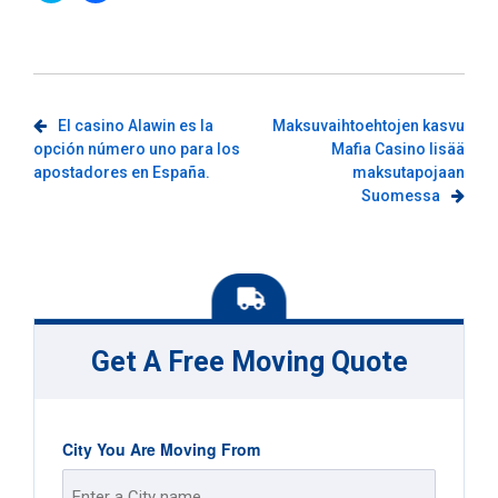
share
share
on
on
Twitter
Facebook
(Opens
(Opens
in
in
new
new
window)
window)
Post
El casino Alawin es la
Maksuvaihtoehtojen kasvu
opción número uno para los
Mafia Casino lisää
navigation
apostadores en España.
maksutapojaan
Suomessa
Get A Free Moving Quote
City You Are Moving From