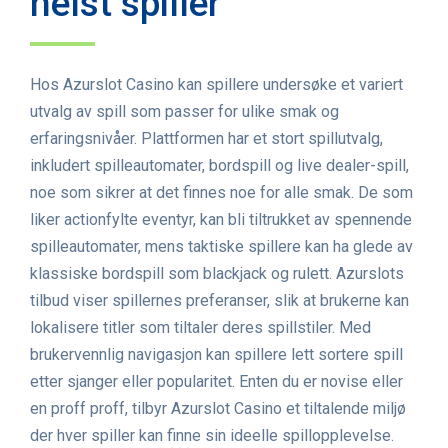
helst spiller
Hos Azurslot Casino kan spillere undersøke et variert
utvalg av spill som passer for ulike smak og
erfaringsnivåer. Plattformen har et stort spillutvalg,
inkludert spilleautomater, bordspill og live dealer-spill,
noe som sikrer at det finnes noe for alle smak. De som
liker actionfylte eventyr, kan bli tiltrukket av spennende
spilleautomater, mens taktiske spillere kan ha glede av
klassiske bordspill som blackjack og rulett. Azurslots
tilbud viser spillernes preferanser, slik at brukerne kan
lokalisere titler som tiltaler deres spillstiler. Med
brukervennlig navigasjon kan spillere lett sortere spill
etter sjanger eller popularitet. Enten du er novise eller
en proff proff, tilbyr Azurslot Casino et tiltalende miljø
der hver spiller kan finne sin ideelle spillopplevelse.