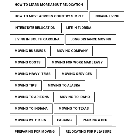
HOW TO LEARN MORE ABOUT RELOCATION
HOW TO MOVE ACROSS COUNTRY SIMPLE
INDIANA LIVING
INTERSTATE RELOCATION
LIFE IN FLORIDA
LIVING IN SOUTH CAROLINA
LONG DISTANCE MOVING
MOVING BUSINESS
MOVING COMPANY
MOVING COSTS
MOVING FOR WORK MADE EASY
MOVING HEAVY ITEMS
MOVING SERVICES
MOVING TIPS
MOVING TO ALASKA
MOVING TO ARIZONA
MOVING TO IDAHO
MOVING TO INDIANA
MOVING TO TEXAS
MOVING WITH KIDS
PACKING
PACKING A BED
PREPARING FOR MOVING
RELOCATING FOR PLEASURE