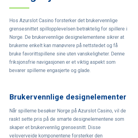
Hos Azurslot Casino forsterker det brukervennlige
grensesnittet spillopplevelsen betraktelig for spillere i
Norge. De brukervennlige designelementene sikrer at
brukerne enkelt kan manøvrere på nettstedet og få
bruke favorittspillene sine uten vanskeligheter. Denne
friksjonsfrie navigasjonen er et viktig aspekt som
bevarer spillerne engasjerte og glade.
Brukervennlige designelementer
Når spillerne besøker Norge på Azurslot Casino, vil de
raskt sette pris på de smarte designelementene som
skaper et brukervennlig grensesnitt. Disse
veloverveide komponentene forsterker den