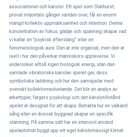
associationer och känslor. Ett spel som Starburst,
prövat miljontals gånger världen över, får en enorm
mängd kollektiv uppmärksamhet och intention. Denna
koncentration av fokus, glädje och spänning skapar vad
vi kallar en “psykisk eftersläng” eller en
fenomenologisk aura. Den är inte organisk, men den är
reell i hur den påverkar människors upplevelse. Vi
undersöker alltså ingen biologisk energi, utan den
samlade vibratoriska känslan spelet ger, dess
symboliska laddning och hur den samspelar med
svenskt kollektivmedvetande. Det blir en analys av
arkettyper, färgers psykologi och det känslotillstånd
spelet är designat för att skapa. Betrakta hur en välkänd
sång eller en ikonisk byggnad skapar en specifik
stämning. På samma sätt har en intensivt använd
spelautomat byggt upp ett eget känslomässigt klimat