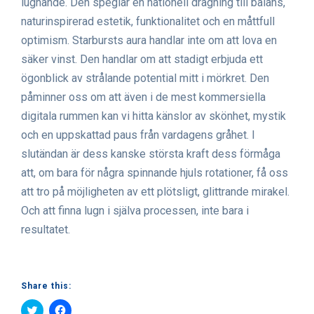
lugnande. Den speglar en nationell dragning till balans,
naturinspirerad estetik, funktionalitet och en måttfull
optimism. Starbursts aura handlar inte om att lova en
säker vinst. Den handlar om att stadigt erbjuda ett
ögonblick av strålande potential mitt i mörkret. Den
påminner oss om att även i de mest kommersiella
digitala rummen kan vi hitta känslor av skönhet, mystik
och en uppskattad paus från vardagens gråhet. I
slutändan är dess kanske största kraft dess förmåga
att, om bara för några spinnande hjuls rotationer, få oss
att tro på möjligheten av ett plötsligt, glittrande mirakel.
Och att finna lugn i själva processen, inte bara i
resultatet.
Share this:
Click
Click