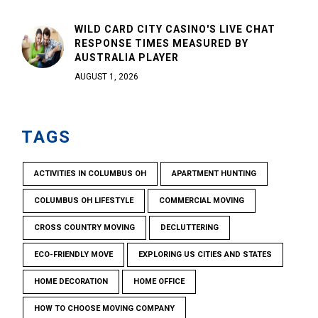
WILD CARD CITY CASINO'S LIVE CHAT
RESPONSE TIMES MEASURED BY
AUSTRALIA PLAYER
AUGUST 1, 2026
TAGS
ACTIVITIES IN COLUMBUS OH
APARTMENT HUNTING
COLUMBUS OH LIFESTYLE
COMMERCIAL MOVING
CROSS COUNTRY MOVING
DECLUTTERING
ECO-FRIENDLY MOVE
EXPLORING US CITIES AND STATES
HOME DECORATION
HOME OFFICE
HOW TO CHOOSE MOVING COMPANY