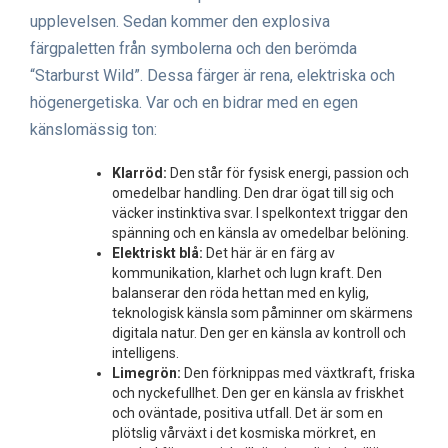
upplevelsen. Sedan kommer den explosiva
färgpaletten från symbolerna och den berömda
“Starburst Wild”. Dessa färger är rena, elektriska och
högenergetiska. Var och en bidrar med en egen
känslomässig ton:
Klarröd:
Den står för fysisk energi, passion och
omedelbar handling. Den drar ögat till sig och
väcker instinktiva svar. I spelkontext triggar den
spänning och en känsla av omedelbar belöning.
Elektriskt blå:
Det här är en färg av
kommunikation, klarhet och lugn kraft. Den
balanserar den röda hettan med en kylig,
teknologisk känsla som påminner om skärmens
digitala natur. Den ger en känsla av kontroll och
intelligens.
Limegrön:
Den förknippas med växtkraft, friska
och nyckefullhet. Den ger en känsla av friskhet
och oväntade, positiva utfall. Det är som en
plötslig vårväxt i det kosmiska mörkret, en