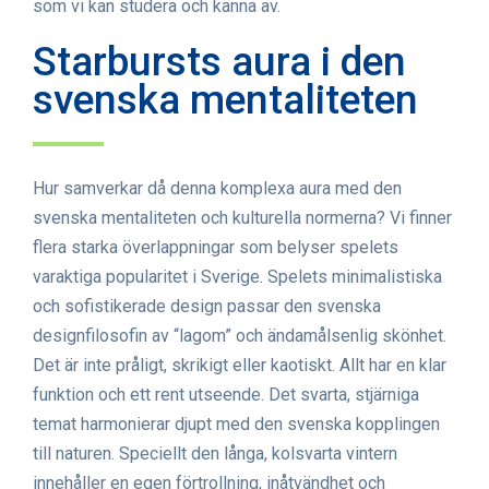
som vi kan studera och känna av.
Starbursts aura i den
svenska mentaliteten
Hur samverkar då denna komplexa aura med den
svenska mentaliteten och kulturella normerna? Vi finner
flera starka överlappningar som belyser spelets
varaktiga popularitet i Sverige. Spelets minimalistiska
och sofistikerade design passar den svenska
designfilosofin av “lagom” och ändamålsenlig skönhet.
Det är inte pråligt, skrikigt eller kaotiskt. Allt har en klar
funktion och ett rent utseende. Det svarta, stjärniga
temat harmonierar djupt med den svenska kopplingen
till naturen. Speciellt den långa, kolsvarta vintern
innehåller en egen förtrollning, inåtvändhet och