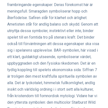
frambringande egenskaper. Deras förekomst här är
meningsfull. Smaragden symboliserar hopp och
återfödelse. Safiren står för klarhet och ärlighet.
Ametisten står för andlig balans och skydd. Genom att
utnyttja dessa symboler, instinktivt eller inte, binder
spelet till en forntida tro på stenars kraft. Det binder
också till förväntningen att dessa egenskaper ska visa
sig i spelarens upplevelse. BAR-symbolen, här visad i
ett klart, guldaktigt utseende, symboliserar värdet,
uppbyggnaden och den fysiska rikedomen. Det är en
tydlig koppling till spelets ekonomiska sida. Siffran 7
är troligen den mest kraftfulla spirituella symbolen av
alla. Det är lyckotalet, himmelsk fullkomlighet, andlig
insikt och världslig ordning i i stort sett alla kulturer,
från kristendom till fornnordisk mytologi. Vidare har vi
den yttersta symbolen: den multicolor Starburst Wild.