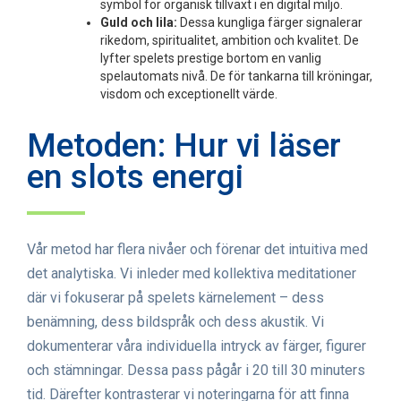
symbol för organisk tillväxt i en digital miljö.
Guld och lila:
Dessa kungliga färger signalerar
rikedom, spiritualitet, ambition och kvalitet. De
lyfter spelets prestige bortom en vanlig
spelautomats nivå. De för tankarna till kröningar,
visdom och exceptionellt värde.
Metoden: Hur vi läser
en slots energi
Vår metod har flera nivåer och förenar det intuitiva med
det analytiska. Vi inleder med kollektiva meditationer
där vi fokuserar på spelets kärnelement – dess
benämning, dess bildspråk och dess akustik. Vi
dokumenterar våra individuella intryck av färger, figurer
och stämningar. Dessa pass pågår i 20 till 30 minuters
tid. Därefter kontrasterar vi noteringarna för att finna