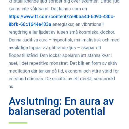
kristallliknande ljud sprider sig över skärmen. Detta ljud
känns inte våldsamt. Det känns som en
https://www.ft.com/content/2e9baa4d-6d90-43bc-
8bfb-66c1644e433a
energiskur, en vibrationell
rengöring eller ljudet av tusen små kosmiska klockor.
Denna auditiva aura – hypnotisk, minimalistisk och med
avsiktliga toppar av glittrande ljus – skapar ett
flödestillstånd. Den lockar spelaren att stanna kvar i
nuet, i det repetitiva mönstret. Det blir en form av aktiv
meditation där tankar på tid, ekonomi och yttre värld för
en stund dämpas. De ersätts av ett direkt, sensoriskt
nu.
Avslutning: En aura av
balanserad potential