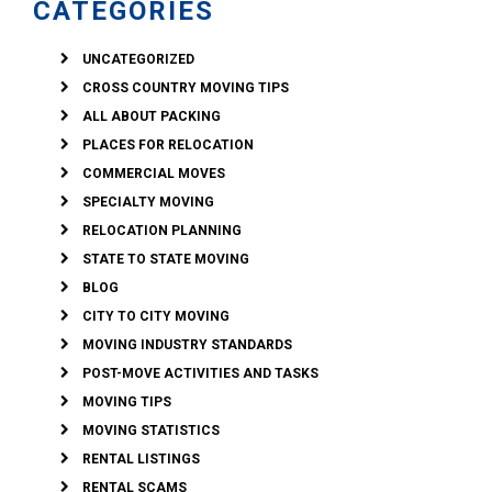
CATEGORIES
UNCATEGORIZED
CROSS COUNTRY MOVING TIPS
ALL ABOUT PACKING
PLACES FOR RELOCATION
COMMERCIAL MOVES
SPECIALTY MOVING
RELOCATION PLANNING
STATE TO STATE MOVING
BLOG
CITY TO CITY MOVING
MOVING INDUSTRY STANDARDS
POST-MOVE ACTIVITIES AND TASKS
MOVING TIPS
MOVING STATISTICS
RENTAL LISTINGS
RENTAL SCAMS