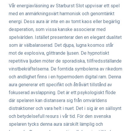
Vår energiavläsning av Starburst Slot uppvisar ett spel
med en anmärkningsvärt harmonisk och genomtänkt
energi. Dess aura är inte en av tomt kaos eller begärlig
desperation, som vissa kanske associerar med
spelvärlden. Istället presenterar den en elegant dualitet
som är välbalanserad. Det djupa, lugna kosmos står
mot de explosiva, glittrande ljusen. De hypnotiskt
repetitiva ljuden möter de sporadiska, tillfredsställande
vinstbekräftelserna. De forntida symbolerna av rikedom
och andlighet finns i en hypermodern digital ram. Denna
aura genererar ett specifikt och åtråvärt tillstånd av
fokuserad avslappning. Det är ett psykologiskt flöde
där spelaren kan distansera sig från omvärldens
distraktioner och vara helt i nuet. Det i sig är en sällsynt
och betydelsefull resurs i vår tid. För den svenska
spelaren tycks denna aura särskilt lämplig och