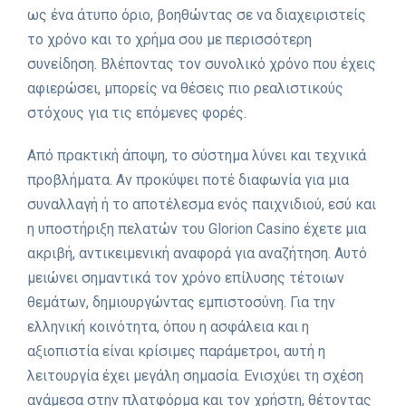
ως ένα άτυπο όριο, βοηθώντας σε να διαχειριστείς
το χρόνο και το χρήμα σου με περισσότερη
συνείδηση. Βλέποντας τον συνολικό χρόνο που έχεις
αφιερώσει, μπορείς να θέσεις πιο ρεαλιστικούς
στόχους για τις επόμενες φορές.
Από πρακτική άποψη, το σύστημα λύνει και τεχνικά
προβλήματα. Αν προκύψει ποτέ διαφωνία για μια
συναλλαγή ή το αποτέλεσμα ενός παιχνιδιού, εσύ και
η υποστήριξη πελατών του Glorion Casino έχετε μια
ακριβή, αντικειμενική αναφορά για αναζήτηση. Αυτό
μειώνει σημαντικά τον χρόνο επίλυσης τέτοιων
θεμάτων, δημιουργώντας εμπιστοσύνη. Για την
ελληνική κοινότητα, όπου η ασφάλεια και η
αξιοπιστία είναι κρίσιμες παράμετροι, αυτή η
λειτουργία έχει μεγάλη σημασία. Ενισχύει τη σχέση
ανάμεσα στην πλατφόρμα και τον χρήστη, θέτοντας