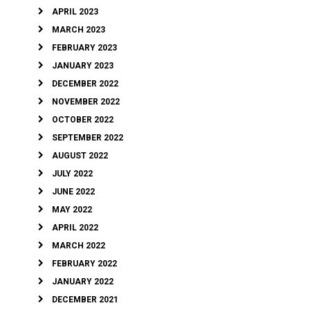
APRIL 2023
MARCH 2023
FEBRUARY 2023
JANUARY 2023
DECEMBER 2022
NOVEMBER 2022
OCTOBER 2022
SEPTEMBER 2022
AUGUST 2022
JULY 2022
JUNE 2022
MAY 2022
APRIL 2022
MARCH 2022
FEBRUARY 2022
JANUARY 2022
DECEMBER 2021