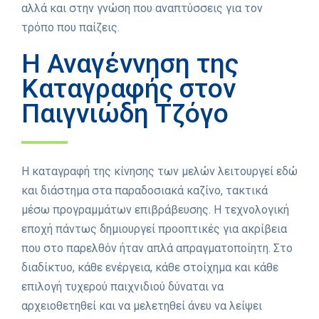
αλλά και στην γνώση που αναπτύσσεις για τον
τρόπο που παίζεις.
Η Αναγέννηση της
Καταγραφής στον
Παιγνιώδη Τζόγο
Η καταγραφή της κίνησης των μελών λειτουργεί εδώ
και διάστημα στα παραδοσιακά καζίνο, τακτικά
μέσω προγραμμάτων επιβράβευσης. Η τεχνολογική
εποχή πάντως δημιουργεί προοπτικές για ακρίβεια
που στο παρελθόν ήταν απλά απραγματοποίητη. Στο
διαδίκτυο, κάθε ενέργεια, κάθε στοίχημα και κάθε
επιλογή τυχερού παιχνιδιού δύναται να
αρχειοθετηθεί και να μελετηθεί άνευ να λείψει