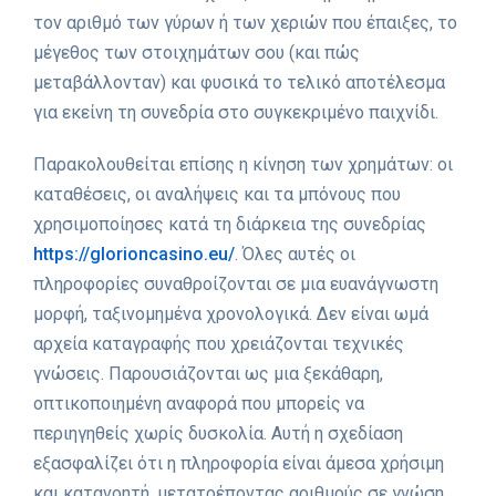
τον αριθμό των γύρων ή των χεριών που έπαιξες, το
μέγεθος των στοιχημάτων σου (και πώς
μεταβάλλονταν) και φυσικά το τελικό αποτέλεσμα
για εκείνη τη συνεδρία στο συγκεκριμένο παιχνίδι.
Παρακολουθείται επίσης η κίνηση των χρημάτων: οι
καταθέσεις, οι αναλήψεις και τα μπόνους που
χρησιμοποίησες κατά τη διάρκεια της συνεδρίας
https://glorioncasino.eu/
. Όλες αυτές οι
πληροφορίες συναθροίζονται σε μια ευανάγνωστη
μορφή, ταξινομημένα χρονολογικά. Δεν είναι ωμά
αρχεία καταγραφής που χρειάζονται τεχνικές
γνώσεις. Παρουσιάζονται ως μια ξεκάθαρη,
οπτικοποιημένη αναφορά που μπορείς να
περιηγηθείς χωρίς δυσκολία. Αυτή η σχεδίαση
εξασφαλίζει ότι η πληροφορία είναι άμεσα χρήσιμη
και κατανοητή, μετατρέποντας αριθμούς σε γνώση