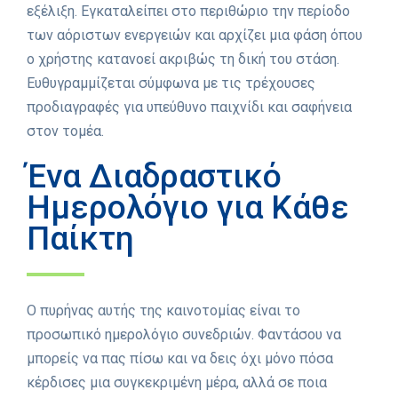
εξέλιξη. Εγκαταλείπει στο περιθώριο την περίοδο
των αόριστων ενεργειών και αρχίζει μια φάση όπου
ο χρήστης κατανοεί ακριβώς τη δική του στάση.
Ευθυγραμμίζεται σύμφωνα με τις τρέχουσες
προδιαγραφές για υπεύθυνο παιχνίδι και σαφήνεια
στον τομέα.
Ένα Διαδραστικό
Ημερολόγιο για Κάθε
Παίκτη
Ο πυρήνας αυτής της καινοτομίας είναι το
προσωπικό ημερολόγιο συνεδριών. Φαντάσου να
μπορείς να πας πίσω και να δεις όχι μόνο πόσα
κέρδισες μια συγκεκριμένη μέρα, αλλά σε ποια