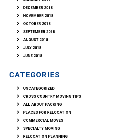
DECEMBER 2018
NOVEMBER 2018
OCTOBER 2018
SEPTEMBER 2018
AUGUST 2018
JULY 2018
JUNE 2018
CATEGORIES
UNCATEGORIZED
CROSS COUNTRY MOVING TIPS
ALL ABOUT PACKING
PLACES FOR RELOCATION
COMMERCIAL MOVES
SPECIALTY MOVING
RELOCATION PLANNING