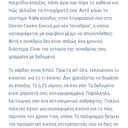
παιχνίδια έπαιξες, πόση ώρα σου πήρε το καθένα και
πώς άλλαζαν τα στοιχήματά σου. Αυτό κάνει το
σύστημα. Κάθε είσοδος στον λογαριασμό σου στο
Glorion Casino ξεκινά μια νέα “συνεδρία”, η οποία
καταγράφεται με ακρίβεια μέχρι να αποσυνδεθείς.
Αυτή η συνεδρία δεν είναι απλώς ένα χρονικό
διάστημα. Είναι την ιστορία της συνεδρίας σου,
γραμμένη με δεδομένα.
Το κέρδος είναι διπλό. Πρώτα απ’ όλα, τελειώνουν οι
εικασίες για το τι έκανες. Δεν χρειάζεται να θυμάσαι
αν έπαιξες 15 ή 25 γύρους σε ένα slot. Τα δεδομένα
είναι μπροστά σου, καταγεγραμμένα. Παράλληλα,
λειτουργεί σαν ένα αντικειμενικό καθρέφτης. Πολλοί
παίκτες έχουν μια συγκεχυμένη εικόνα για το πώς
περνούν τον χρόνο τους online. Το πρόγραμμα δείχνει
την πραγματική εικόνα, επιτρέποντάς σου να δεις αν