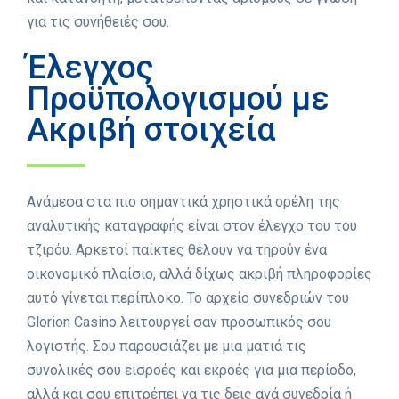
για τις συνήθειές σου.
Έλεγχος
Προϋπολογισμού με
Ακριβή στοιχεία
Ανάμεσα στα πιο σημαντικά χρηστικά ορέλη της
αναλυτικής καταγραφής είναι στον έλεγχο του του
τζιρόυ. Αρκετοί παίκτες θέλουν να τηρούν ένα
οικονομικό πλαίσιο, αλλά δίχως ακριβή πληροφορίες
αυτό γίνεται περίπλοκο. Το αρχείο συνεδριών του
Glorion Casino λειτουργεί σαν προσωπικός σου
λογιστής. Σου παρουσιάζει με μια ματιά τις
συνολικές σου εισροές και εκροές για μια περίοδο,
αλλά και σου επιτρέπει να τις δεις ανά συνεδρία ή