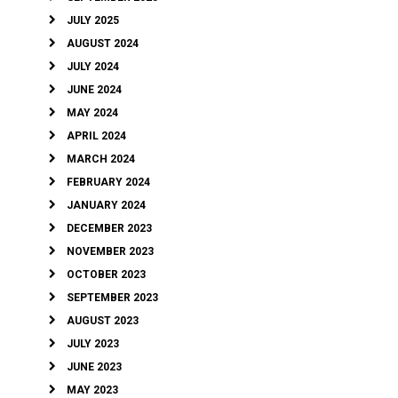
JULY 2025
AUGUST 2024
JULY 2024
JUNE 2024
MAY 2024
APRIL 2024
MARCH 2024
FEBRUARY 2024
JANUARY 2024
DECEMBER 2023
NOVEMBER 2023
OCTOBER 2023
SEPTEMBER 2023
AUGUST 2023
JULY 2023
JUNE 2023
MAY 2023