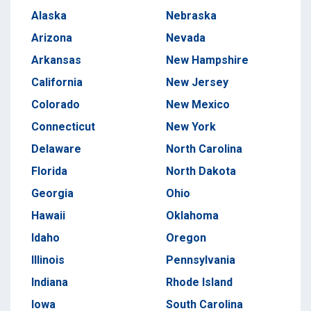
Alaska
Nebraska
Arizona
Nevada
Arkansas
New Hampshire
California
New Jersey
Colorado
New Mexico
Connecticut
New York
Delaware
North Carolina
Florida
North Dakota
Georgia
Ohio
Hawaii
Oklahoma
Idaho
Oregon
Illinois
Pennsylvania
Indiana
Rhode Island
Iowa
South Carolina