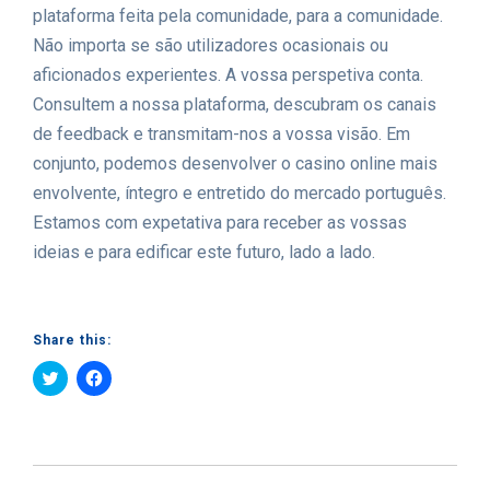
plataforma feita pela comunidade, para a comunidade.
Não importa se são utilizadores ocasionais ou
aficionados experientes. A vossa perspetiva conta.
Consultem a nossa plataforma, descubram os canais
de feedback e transmitam-nos a vossa visão. Em
conjunto, podemos desenvolver o casino online mais
envolvente, íntegro e entretido do mercado português.
Estamos com expetativa para receber as vossas
ideias e para edificar este futuro, lado a lado.
Share this:
Click
Click
to
to
share
share
on
on
Twitter
Facebook
(Opens
(Opens
in
in
new
new
window)
window)