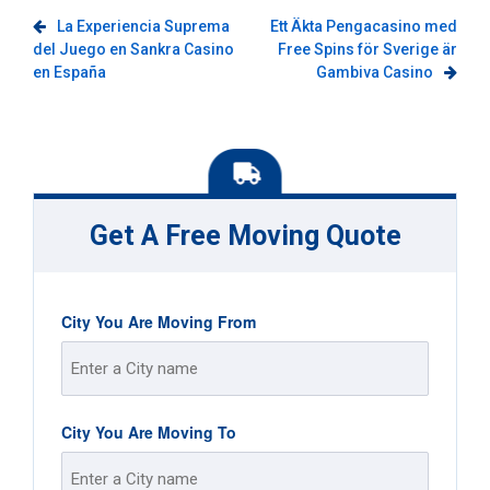
Post
La Experiencia Suprema
Ett Äkta Pengacasino med
del Juego en Sankra Casino
Free Spins för Sverige är
navigation
en España
Gambiva Casino
Get A Free Moving Quote
City You Are Moving From
Street
City You Are Moving To
Address