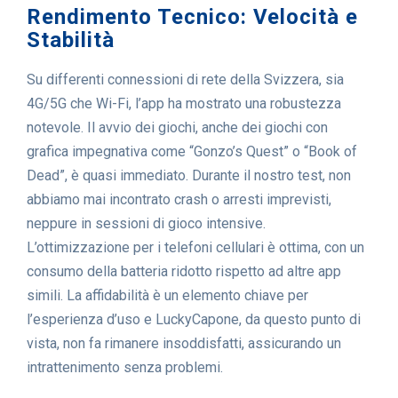
Rendimento Tecnico: Velocità e
Stabilità
Su differenti connessioni di rete della Svizzera, sia
4G/5G che Wi-Fi, l’app ha mostrato una robustezza
notevole. Il avvio dei giochi, anche dei giochi con
grafica impegnativa come “Gonzo’s Quest” o “Book of
Dead”, è quasi immediato. Durante il nostro test, non
abbiamo mai incontrato crash o arresti imprevisti,
neppure in sessioni di gioco intensive.
L’ottimizzazione per i telefoni cellulari è ottima, con un
consumo della batteria ridotto rispetto ad altre app
simili. La affidabilità è un elemento chiave per
l’esperienza d’uso e LuckyCapone, da questo punto di
vista, non fa rimanere insoddisfatti, assicurando un
intrattenimento senza problemi.