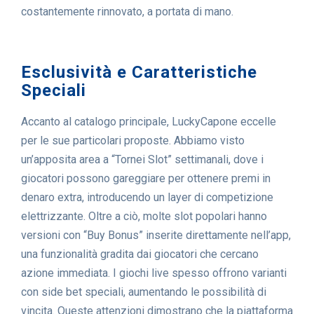
costantemente rinnovato, a portata di mano.
Esclusività e Caratteristiche
Speciali
Accanto al catalogo principale, LuckyCapone eccelle
per le sue particolari proposte. Abbiamo visto
un’apposita area a “Tornei Slot” settimanali, dove i
giocatori possono gareggiare per ottenere premi in
denaro extra, introducendo un layer di competizione
elettrizzante. Oltre a ciò, molte slot popolari hanno
versioni con “Buy Bonus” inserite direttamente nell’app,
una funzionalità gradita dai giocatori che cercano
azione immediata. I giochi live spesso offrono varianti
con side bet speciali, aumentando le possibilità di
vincita. Queste attenzioni dimostrano che la piattaforma