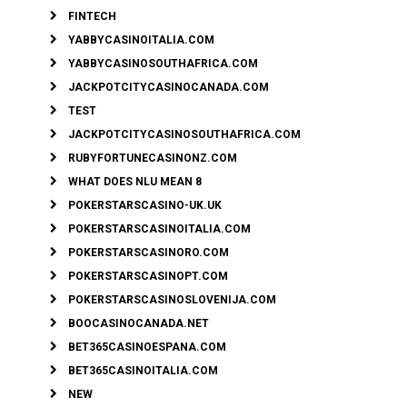
FINTECH
YABBYCASINOITALIA.COM
YABBYCASINOSOUTHAFRICA.COM
JACKPOTCITYCASINOCANADA.COM
TEST
JACKPOTCITYCASINOSOUTHAFRICA.COM
RUBYFORTUNECASINONZ.COM
WHAT DOES NLU MEAN 8
POKERSTARSCASINO-UK.UK
POKERSTARSCASINOITALIA.COM
POKERSTARSCASINORO.COM
POKERSTARSCASINOPT.COM
POKERSTARSCASINOSLOVENIJA.COM
BOOCASINOCANADA.NET
BET365CASINOESPANA.COM
BET365CASINOITALIA.COM
NEW