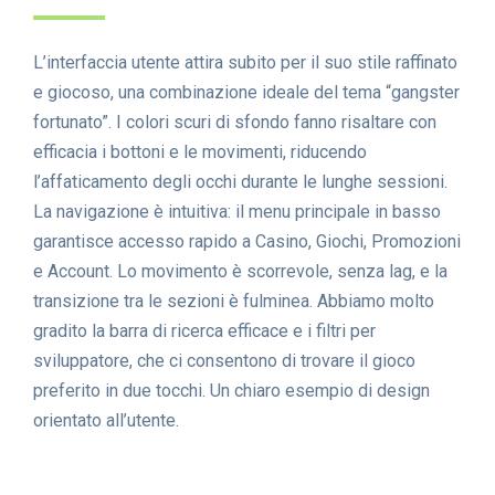
L’interfaccia utente attira subito per il suo stile raffinato
e giocoso, una combinazione ideale del tema “gangster
fortunato”. I colori scuri di sfondo fanno risaltare con
efficacia i bottoni e le movimenti, riducendo
l’affaticamento degli occhi durante le lunghe sessioni.
La navigazione è intuitiva: il menu principale in basso
garantisce accesso rapido a Casino, Giochi, Promozioni
e Account. Lo movimento è scorrevole, senza lag, e la
transizione tra le sezioni è fulminea. Abbiamo molto
gradito la barra di ricerca efficace e i filtri per
sviluppatore, che ci consentono di trovare il gioco
preferito in due tocchi. Un chiaro esempio di design
orientato all’utente.