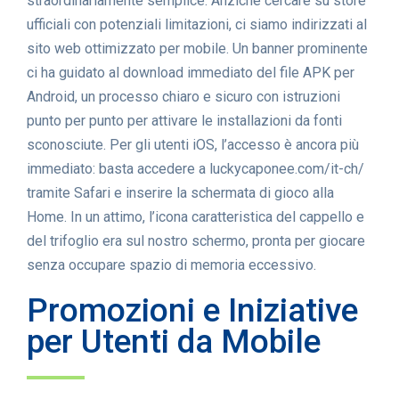
straordinariamente semplice. Anziché cercare su store
ufficiali con potenziali limitazioni, ci siamo indirizzati al
sito web ottimizzato per mobile. Un banner prominente
ci ha guidato al download immediato del file APK per
Android, un processo chiaro e sicuro con istruzioni
punto per punto per attivare le installazioni da fonti
sconosciute. Per gli utenti iOS, l’accesso è ancora più
immediato: basta accedere a luckycaponee.com/it-ch/
tramite Safari e inserire la schermata di gioco alla
Home. In un attimo, l’icona caratteristica del cappello e
del trifoglio era sul nostro schermo, pronta per giocare
senza occupare spazio di memoria eccessivo.
Promozioni e Iniziative
per Utenti da Mobile