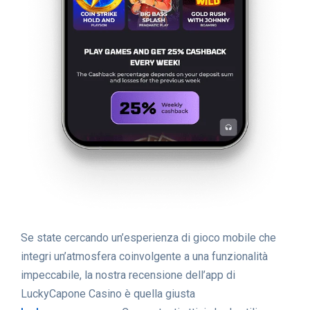
Se state cercando un’esperienza di gioco mobile che
integri un’atmosfera coinvolgente a una funzionalità
impeccabile, la nostra recensione dell’app di
LuckyCapone Casino è quella giusta