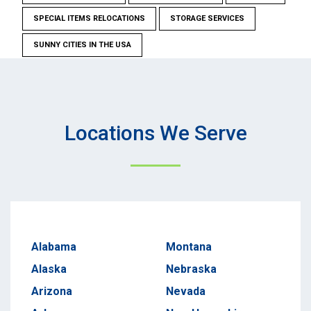
SPECIAL ITEMS RELOCATIONS
STORAGE SERVICES
SUNNY CITIES IN THE USA
Locations We Serve
Alabama
Montana
Alaska
Nebraska
Arizona
Nevada