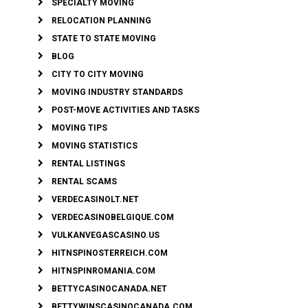
SPECIALTY MOVING
RELOCATION PLANNING
STATE TO STATE MOVING
BLOG
CITY TO CITY MOVING
MOVING INDUSTRY STANDARDS
POST-MOVE ACTIVITIES AND TASKS
MOVING TIPS
MOVING STATISTICS
RENTAL LISTINGS
RENTAL SCAMS
VERDECASINOLT.NET
VERDECASINOBELGIQUE.COM
VULKANVEGASCASINO.US
HITNSPINOSTERREICH.COM
HITNSPINROMANIA.COM
BETTYCASINOCANADA.NET
BETTYWINSCASINOCANADA.COM