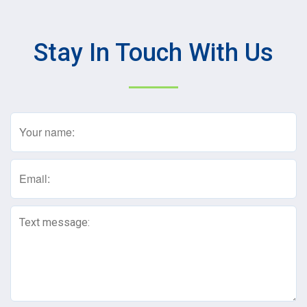
Stay In Touch With Us
Name
(Required)
Email
(Required)
Text
Message
(Required)