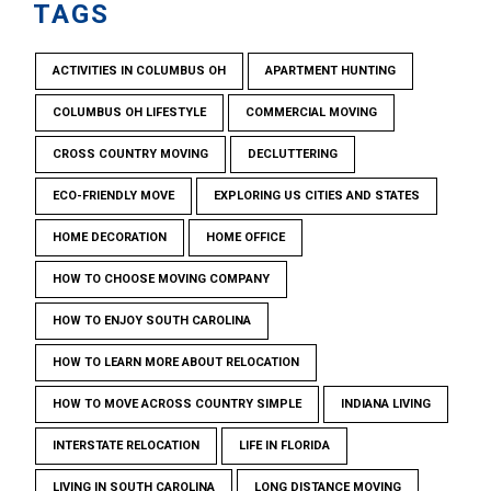
TAGS
ACTIVITIES IN COLUMBUS OH
APARTMENT HUNTING
COLUMBUS OH LIFESTYLE
COMMERCIAL MOVING
CROSS COUNTRY MOVING
DECLUTTERING
ECO-FRIENDLY MOVE
EXPLORING US CITIES AND STATES
HOME DECORATION
HOME OFFICE
HOW TO CHOOSE MOVING COMPANY
HOW TO ENJOY SOUTH CAROLINA
HOW TO LEARN MORE ABOUT RELOCATION
HOW TO MOVE ACROSS COUNTRY SIMPLE
INDIANA LIVING
INTERSTATE RELOCATION
LIFE IN FLORIDA
LIVING IN SOUTH CAROLINA
LONG DISTANCE MOVING