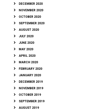
DECEMBER 2020
NOVEMBER 2020
OCTOBER 2020
SEPTEMBER 2020
AUGUST 2020
JULY 2020
JUNE 2020
MAY 2020
APRIL 2020
MARCH 2020
FEBRUARY 2020
JANUARY 2020
DECEMBER 2019
NOVEMBER 2019
OCTOBER 2019
SEPTEMBER 2019
AUGUST 2019