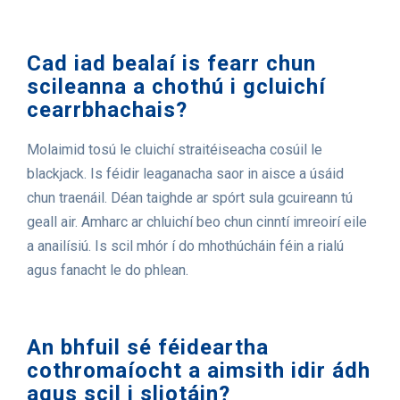
Cad iad bealaí is fearr chun
scileanna a chothú i gcluichí
cearrbhachais?
Molaimid tosú le cluichí straitéiseacha cosúil le
blackjack. Is féidir leaganacha saor in aisce a úsáid
chun traenáil. Déan taighde ar spórt sula gcuireann tú
geall air. Amharc ar chluichí beo chun cinntí imreoirí eile
a anailísiú. Is scil mhór í do mhothúcháin féin a rialú
agus fanacht le do phlean.
An bhfuil sé féideartha
cothromaíocht a aimsith idir ádh
agus scil i sliotáin?