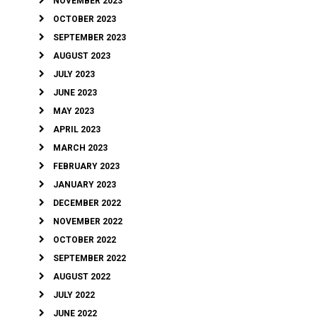
NOVEMBER 2023
OCTOBER 2023
SEPTEMBER 2023
AUGUST 2023
JULY 2023
JUNE 2023
MAY 2023
APRIL 2023
MARCH 2023
FEBRUARY 2023
JANUARY 2023
DECEMBER 2022
NOVEMBER 2022
OCTOBER 2022
SEPTEMBER 2022
AUGUST 2022
JULY 2022
JUNE 2022