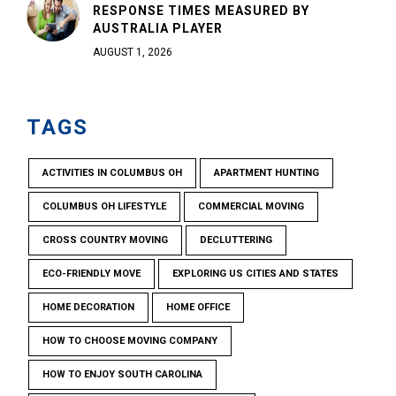
RESPONSE TIMES MEASURED BY
AUSTRALIA PLAYER
AUGUST 1, 2026
TAGS
ACTIVITIES IN COLUMBUS OH
APARTMENT HUNTING
COLUMBUS OH LIFESTYLE
COMMERCIAL MOVING
CROSS COUNTRY MOVING
DECLUTTERING
ECO-FRIENDLY MOVE
EXPLORING US CITIES AND STATES
HOME DECORATION
HOME OFFICE
HOW TO CHOOSE MOVING COMPANY
HOW TO ENJOY SOUTH CAROLINA