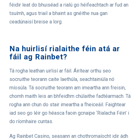
féidir leat do bhuiséad a rialú go héifeachtach ar fud an
tsuímh, agus triail a bhaint as gnéithe nua gan
ceadúnaisí breise a lorg.
Na huirlisí rialaithe féin atá ar
fáil ag Rainbet?
Tá rogha leathan uirlisí ar fáil. Áirítear orthu seo
socruithe teorann caite laethúla, seachtainiúla nó
míosúla. Tá socruithe teorann am imeartha ann freisin,
chomh maith leis an bhfeidhm chúlaithe fadtéarmach. Tá
rogha ann chun do stair imeartha a fheiceáil. Faightear
iad seo go léir go héasca faoin gcnaipe ‘Rialacha Féin’ i
do ríomhaire cuntas.
Ag Rainbet Casino, seasann an chothromaíocht idir ádh