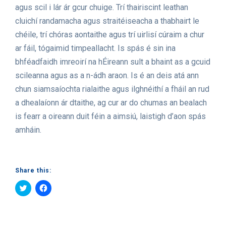
agus scil i lár ár gcur chuige. Trí thairiscint leathan
cluichí randamacha agus straitéiseacha a thabhairt le
chéile, trí chóras aontaithe agus trí uirlisí cúraim a chur
ar fáil, tógaimid timpeallacht. Is spás é sin ina
bhféadfaidh imreoirí na hÉireann sult a bhaint as a gcuid
scileanna agus as a n-ádh araon. Is é an deis atá ann
chun siamsaíochta rialaithe agus ilghnéithí a fháil an rud
a dhealaíonn ár dtaithe, ag cur ar do chumas an bealach
is fearr a oireann duit féin a aimsiú, laistigh d’aon spás
amháin.
Share this:
Click
Click
to
to
share
share
on
on
Twitter
Facebook
(Opens
(Opens