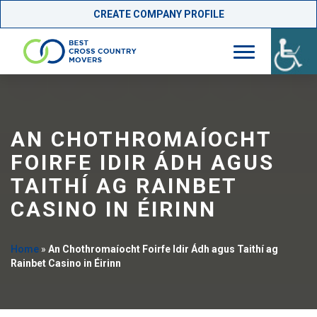
CREATE COMPANY PROFILE
Skip
to
content
AN CHOTHROMAÍOCHT
FOIRFE IDIR ÁDH AGUS
TAITHÍ AG RAINBET
CASINO IN ÉIRINN
Home
»
An Chothromaíocht Foirfe Idir Ádh agus Taithí ag
Rainbet Casino in Éirinn