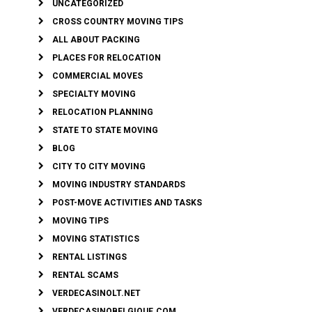
UNCATEGORIZED
CROSS COUNTRY MOVING TIPS
ALL ABOUT PACKING
PLACES FOR RELOCATION
COMMERCIAL MOVES
SPECIALTY MOVING
RELOCATION PLANNING
STATE TO STATE MOVING
BLOG
CITY TO CITY MOVING
MOVING INDUSTRY STANDARDS
POST-MOVE ACTIVITIES AND TASKS
MOVING TIPS
MOVING STATISTICS
RENTAL LISTINGS
RENTAL SCAMS
VERDECASINOLT.NET
VERDECASINOBELGIQUE.COM