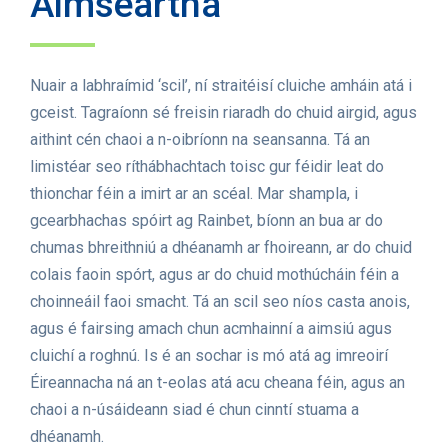
Aimseartha
Nuair a labhraímid ‘scil’, ní straitéisí cluiche amháin atá i
gceist. Tagraíonn sé freisin riaradh do chuid airgid, agus
aithint cén chaoi a n-oibríonn na seansanna. Tá an
limistéar seo ríthábhachtach toisc gur féidir leat do
thionchar féin a imirt ar an scéal. Mar shampla, i
gcearbhachas spóirt ag Rainbet, bíonn an bua ar do
chumas bhreithniú a dhéanamh ar fhoireann, ar do chuid
colais faoin spórt, agus ar do chuid mothúcháin féin a
choinneáil faoi smacht. Tá an scil seo níos casta anois,
agus é fairsing amach chun acmhainní a aimsiú agus
cluichí a roghnú. Is é an sochar is mó atá ag imreoirí
Éireannacha ná an t-eolas atá acu cheana féin, agus an
chaoi a n-úsáideann siad é chun cinntí stuama a
dhéanamh.