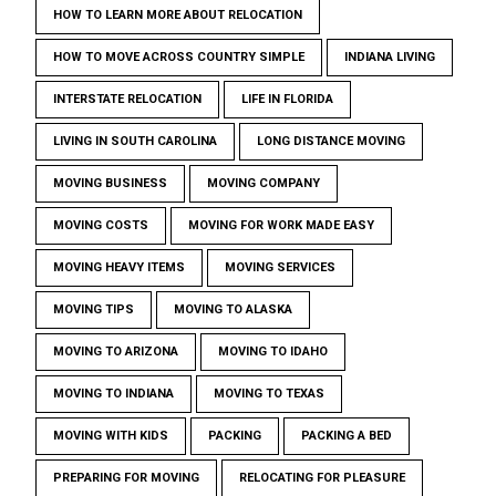
HOW TO LEARN MORE ABOUT RELOCATION
HOW TO MOVE ACROSS COUNTRY SIMPLE
INDIANA LIVING
INTERSTATE RELOCATION
LIFE IN FLORIDA
LIVING IN SOUTH CAROLINA
LONG DISTANCE MOVING
MOVING BUSINESS
MOVING COMPANY
MOVING COSTS
MOVING FOR WORK MADE EASY
MOVING HEAVY ITEMS
MOVING SERVICES
MOVING TIPS
MOVING TO ALASKA
MOVING TO ARIZONA
MOVING TO IDAHO
MOVING TO INDIANA
MOVING TO TEXAS
MOVING WITH KIDS
PACKING
PACKING A BED
PREPARING FOR MOVING
RELOCATING FOR PLEASURE