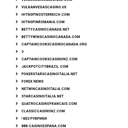
VULKANVEGASCASINO.US
HITNSPINOSTERREICH.COM
HITNSPINROMANIA.COM
BETTYCASINOCANADA.NET
BETTYWINSCASINOCANADA.COM
CAPTAINCOOKSCASINOCANADA.ORG
3
CAPTAINCOOKSCASINONZ.COM
JACKPOTCITYBRAZIL.COM
POKERSTARSCASINOITALIA.NET
FOREX NEWS
NETWINCASINOITALIA.COM
STARCASINOITALIA.NET
QUATROCASINOFRANCAIS.COM
CLASSICCASINONZ.COM
! БЕЗ РУБРИКИ
888-CASINOESPANA.COM