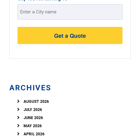
Address
Street
Address
ARCHIVES
AUGUST 2026
JULY 2026
JUNE 2026
MAY 2026
APRIL 2026