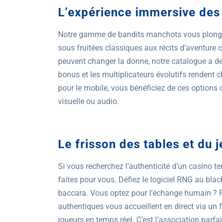
L’expérience immersive des
Notre gamme de bandits manchots vous plonge
sous fruitées classiques aux récits d’aventure 
peuvent changer la donne, notre catalogue a de
bonus et les multiplicateurs évolutifs rendent 
pour le mobile, vous bénéficiez de ces options o
visuelle ou audio.
Le frisson des tables et du j
Si vous recherchez l’authenticité d’un casino ter
faites pour vous. Défiez le logiciel RNG au bla
baccara. Vous optez pour l’échange humain ? Pa
authentiques vous accueillent en direct via un f
joueurs en temps réel. C’est l’association parfa