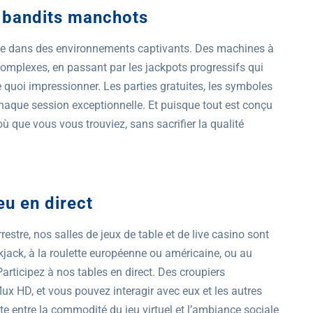
 bandits manchots
 dans des environnements captivants. Des machines à
complexes, en passant par les jackpots progressifs qui
 quoi impressionner. Les parties gratuites, les symboles
chaque session exceptionnelle. Et puisque tout est conçu
ù que vous vous trouviez, sans sacrifier la qualité
eu en direct
restre, nos salles de jeux de table et de live casino sont
ckjack, à la roulette européenne ou américaine, ou au
rticipez à nos tables en direct. Des croupiers
lux HD, et vous pouvez interagir avec eux et les autres
ite entre la commodité du jeu virtuel et l’ambiance sociale