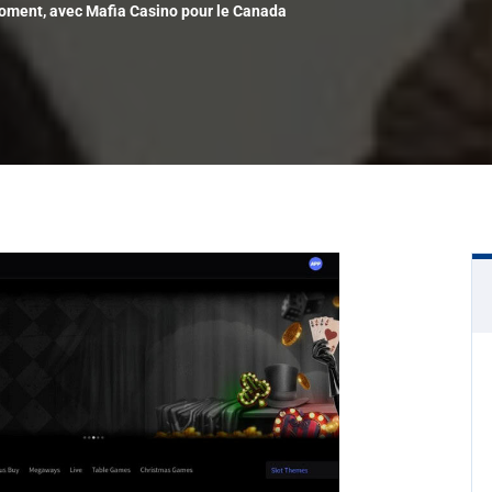
oment, avec Mafia Casino pour le Canada