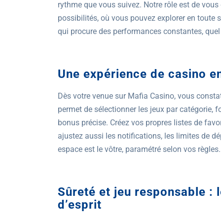
rythme que vous suivez. Notre rôle est de vous o
possibilités, où vous pouvez explorer en toute s
qui procure des performances constantes, quel 
Une expérience de casino e
Dès votre venue sur Mafia Casino, vous constat
permet de sélectionner les jeux par catégorie, 
bonus précise. Créez vos propres listes de favor
ajustez aussi les notifications, les limites de 
espace est le vôtre, paramétré selon vos règles.
Sûreté et jeu responsable : l
d’esprit