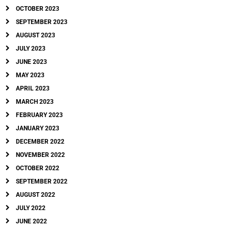
OCTOBER 2023
SEPTEMBER 2023
AUGUST 2023
JULY 2023
JUNE 2023
MAY 2023
APRIL 2023
MARCH 2023
FEBRUARY 2023
JANUARY 2023
DECEMBER 2022
NOVEMBER 2022
OCTOBER 2022
SEPTEMBER 2022
AUGUST 2022
JULY 2022
JUNE 2022