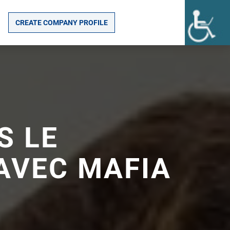
CREATE COMPANY PROFILE
S LE
 AVEC MAFIA