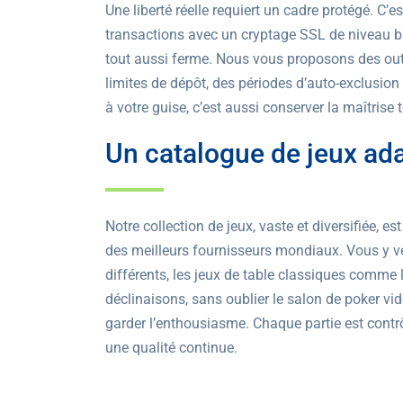
Une liberté réelle requiert un cadre protégé. C
transactions avec un cryptage SSL de niveau ba
tout aussi ferme. Nous vous proposons des outil
limites de dépôt, des périodes d’auto-exclusio
à votre guise, c’est aussi conserver la maîtris
Un catalogue de jeux ad
Notre collection de jeux, vaste et diversifiée, e
des meilleurs fournisseurs mondiaux. Vous y v
différents, les jeux de table classiques comme 
déclinaisons, sans oublier le salon de poker v
garder l’enthousiasme. Chaque partie est contr
une qualité continue.