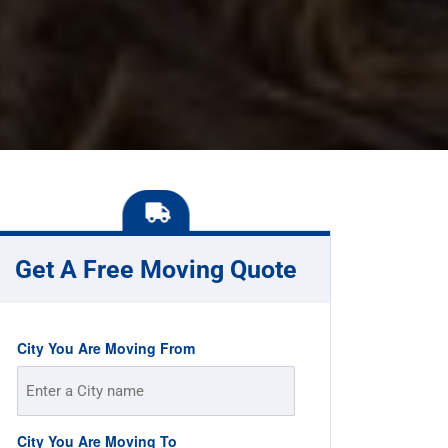
Get A Free Moving Quote
City You Are Moving From
City You Are Moving To
Street