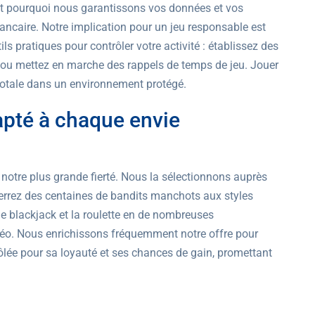
’est pourquoi nous garantissons vos données et vos
ncaire. Notre implication pour un jeu responsable est
s pratiques pour contrôler votre activité : établissez des
n ou mettez en marche des rappels de temps de jeu. Jouer
e totale dans un environnement protégé.
apté à chaque envie
st notre plus grande fierté. Nous la sélectionnons auprès
errez des centaines de bandits manchots aux styles
le blackjack et la roulette en de nombreuses
idéo. Nous enrichissons fréquemment notre offre pour
ôlée pour sa loyauté et ses chances de gain, promettant