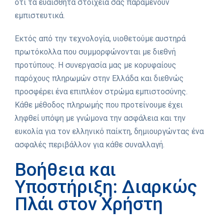
ότι τα ευαίσθητα στοιχεία σας παραμένουν
εμπιστευτικά.
Εκτός από την τεχνολογία, υιοθετούμε αυστηρά
πρωτόκολλα που συμμορφώνονται με διεθνή
προτύπους. Η συνεργασία μας με κορυφαίους
παρόχους πληρωμών στην Ελλάδα και διεθνώς
προσφέρει ένα επιπλέον στρώμα εμπιστοσύνης.
Κάθε μέθοδος πληρωμής που προτείνουμε έχει
ληφθεί υπόψη με γνώμονα την ασφάλεια και την
ευκολία για τον ελληνικό παίκτη, δημιουργώντας ένα
ασφαλές περιβάλλον για κάθε συναλλαγή.
Βοήθεια και
Υποστήριξη: Διαρκώς
Πλάι στον Χρήστη