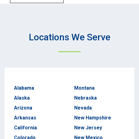
Locations We Serve
Alabama
Montana
Alaska
Nebraska
Arizona
Nevada
Arkansas
New Hampshire
California
New Jersey
Colorado
New Mexico