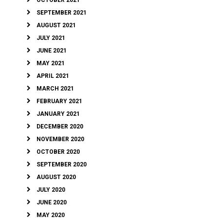
SEPTEMBER 2021
AUGUST 2021
JULY 2021
JUNE 2021
MAY 2021
APRIL 2021
MARCH 2021
FEBRUARY 2021
JANUARY 2021
DECEMBER 2020
NOVEMBER 2020
OCTOBER 2020
SEPTEMBER 2020
AUGUST 2020
JULY 2020
JUNE 2020
MAY 2020