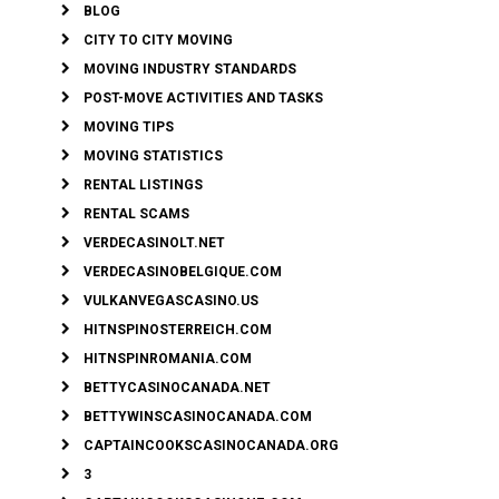
BLOG
CITY TO CITY MOVING
MOVING INDUSTRY STANDARDS
POST-MOVE ACTIVITIES AND TASKS
MOVING TIPS
MOVING STATISTICS
RENTAL LISTINGS
RENTAL SCAMS
VERDECASINOLT.NET
VERDECASINOBELGIQUE.COM
VULKANVEGASCASINO.US
HITNSPINOSTERREICH.COM
HITNSPINROMANIA.COM
BETTYCASINOCANADA.NET
BETTYWINSCASINOCANADA.COM
CAPTAINCOOKSCASINOCANADA.ORG
3