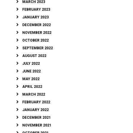
MARCH 2023
FEBRUARY 2023
JANUARY 2023
DECEMBER 2022
NOVEMBER 2022
OCTOBER 2022
SEPTEMBER 2022
AUGUST 2022
JULY 2022
JUNE 2022
MAY 2022
APRIL 2022
MARCH 2022
FEBRUARY 2022
JANUARY 2022
DECEMBER 2021
NOVEMBER 2021
OCTOBER 2021