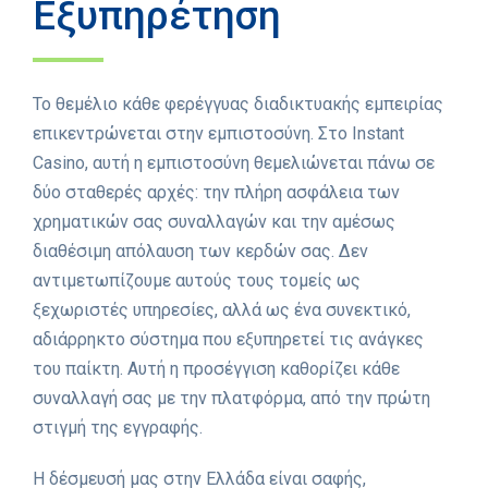
Εξυπηρέτηση
Το θεμέλιο κάθε φερέγγυας διαδικτυακής εμπειρίας
επικεντρώνεται στην εμπιστοσύνη. Στο Instant
Casino, αυτή η εμπιστοσύνη θεμελιώνεται πάνω σε
δύο σταθερές αρχές: την πλήρη ασφάλεια των
χρηματικών σας συναλλαγών και την αμέσως
διαθέσιμη απόλαυση των κερδών σας. Δεν
αντιμετωπίζουμε αυτούς τους τομείς ως
ξεχωριστές υπηρεσίες, αλλά ως ένα συνεκτικό,
αδιάρρηκτο σύστημα που εξυπηρετεί τις ανάγκες
του παίκτη. Αυτή η προσέγγιση καθορίζει κάθε
συναλλαγή σας με την πλατφόρμα, από την πρώτη
στιγμή της εγγραφής.
Η δέσμευσή μας στην Ελλάδα είναι σαφής,