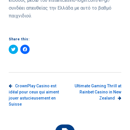
είσοδος μέσω του instantcasino-login.com/el-gr/
συνδέει απευθείας την Ελλάδα με αυτό το βαθμό
παιχνιδιού.
Share this:
Click
Click
to
to
share
share
on
on
Twitter
Facebook
(Opens
(Opens
in
in
new
new
window)
window)
Post
CrownPlay Casino est
Ultimate Gaming Thrill at
idéal pour ceux qui aiment
Rainbet Casino in New
navigation
jouer astucieusement en
Zealand
Suisse