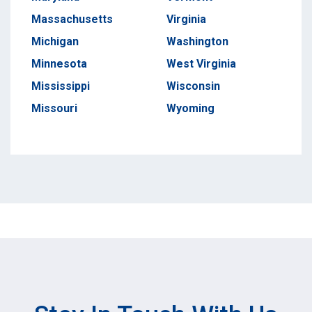
Massachusetts
Virginia
Michigan
Washington
Minnesota
West Virginia
Mississippi
Wisconsin
Missouri
Wyoming