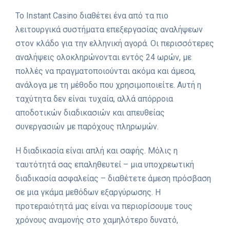
Το Instant Casino διαθέτει ένα από τα πιο
λειτουργικά συστήματα επεξεργασίας αναλήψεων
στον κλάδο για την ελληνική αγορά. Οι περισσότερες
αναλήψεις ολοκληρώνονται εντός 24 ωρών, με
πολλές να πραγματοποιούνται ακόμα και άμεσα,
ανάλογα με τη μέθοδο που χρησιμοποιείτε. Αυτή η
ταχύτητα δεν είναι τυχαία, αλλά απόρροια
αποδοτικών διαδικασιών και απευθείας
συνεργασιών με παρόχους πληρωμών.
Η διαδικασία είναι απλή και σαφής. Μόλις η
ταυτότητά σας επαληθευτεί – μια υποχρεωτική
διαδικασία ασφαλείας – διαθέτετε άμεση πρόσβαση
σε μια γκάμα μεθόδων εξαργύρωσης. Η
προτεραιότητά μας είναι να περιορίσουμε τους
χρόνους αναμονής στο χαμηλότερο δυνατό,