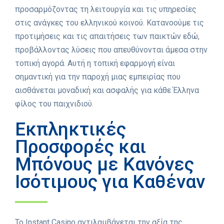
προσαρμόζοντας τη λειτουργία και τις υπηρεσίες
στις ανάγκες του ελληνικού κοινού. Κατανοούμε τις
προτιμήσεις και τις απαιτήσεις των παικτών εδώ,
προβάλλοντας λύσεις που απευθύνονται άμεσα στην
τοπική αγορά. Αυτή η τοπική εφαρμογή είναι
σημαντική για την παροχή μιας εμπειρίας που
αισθάνεται μοναδική και ασφαλής για κάθε Έλληνα
φίλος του παιχνιδιού.
Εκπληκτικές
Προσφορές και
Μπόνους με Κανόνες
Ισότιμους για Καθέναν
Το Instant Casino αντιλαμβάνεται την αξία της