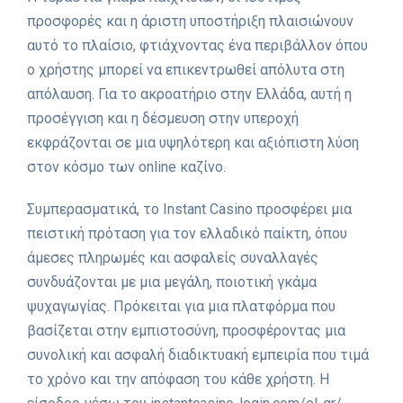
προσφορές και η άριστη υποστήριξη πλαισιώνουν
αυτό το πλαίσιο, φτιάχνοντας ένα περιβάλλον όπου
ο χρήστης μπορεί να επικεντρωθεί απόλυτα στη
απόλαυση. Για το ακροατήριο στην Ελλάδα, αυτή η
προσέγγιση και η δέσμευση στην υπεροχή
εκφράζονται σε μια υψηλότερη και αξιόπιστη λύση
στον κόσμο των online καζίνο.
Συμπερασματικά, το Instant Casino προσφέρει μια
πειστική πρόταση για τον ελλαδικό παίκτη, όπου
άμεσες πληρωμές και ασφαλείς συναλλαγές
συνδυάζονται με μια μεγάλη, ποιοτική γκάμα
ψυχαγωγίας. Πρόκειται για μια πλατφόρμα που
βασίζεται στην εμπιστοσύνη, προσφέροντας μια
συνολική και ασφαλή διαδικτυακή εμπειρία που τιμά
το χρόνο και την απόφαση του κάθε χρήστη. Η