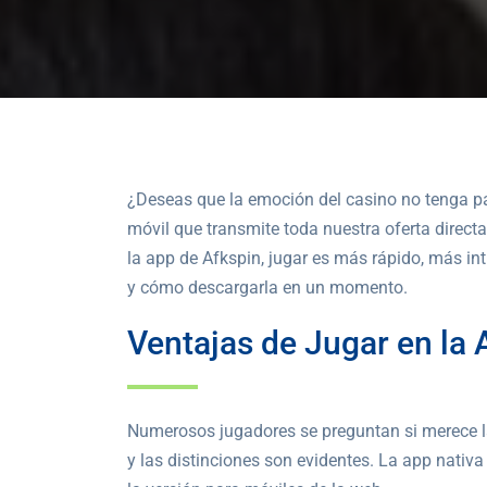
¿Deseas que la emoción del casino no tenga p
móvil que transmite toda nuestra oferta direct
la app de Afkspin, jugar es más rápido, más i
y cómo descargarla en un momento.
Ventajas de Jugar en la 
Numerosos jugadores se preguntan si merece la
y las distinciones son evidentes. La app nati