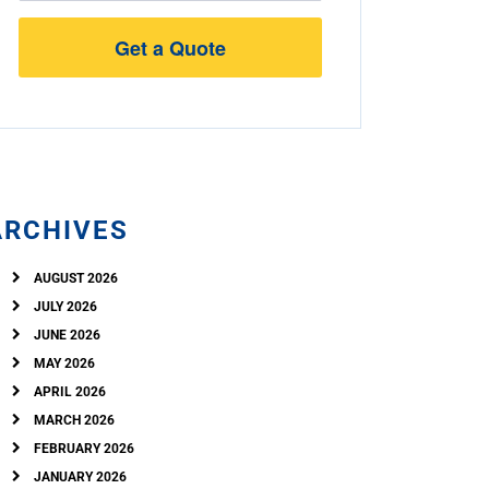
Street
Address
ARCHIVES
AUGUST 2026
JULY 2026
JUNE 2026
MAY 2026
APRIL 2026
MARCH 2026
FEBRUARY 2026
JANUARY 2026