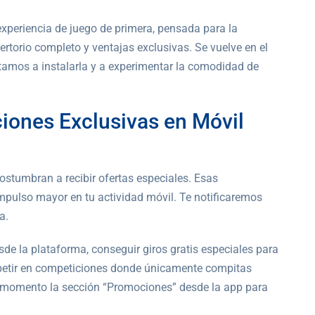
xperiencia de juego de primera, pensada para la
ertorio completo y ventajas exclusivas. Se vuelve en el
ntamos a instalarla y a experimentar la comodidad de
iones Exclusivas en Móvil
stumbran a recibir ofertas especiales. Esas
impulso mayor en tu actividad móvil. Te notificaremos
a.
sde la plataforma, conseguir giros gratis especiales para
petir en competiciones donde únicamente compitas
o momento la sección “Promociones” desde la app para