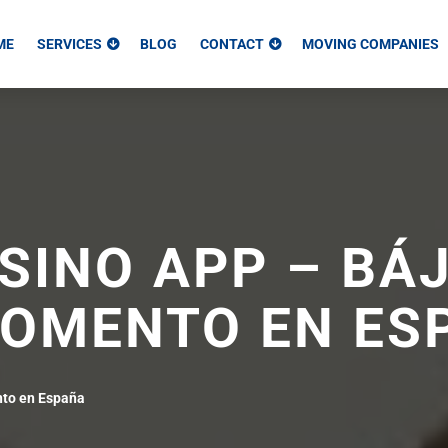
ME
SERVICES
BLOG
CONTACT
MOVING COMPANIES
SINO APP – BÁ
MOMENTO EN ES
nto en España