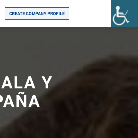
CREATE COMPANY PROFILE
JALA Y
PAÑA