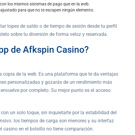
, con los mismos sistemas de pago que en la web.
 ajustado para que no te escapen ningún elemento.
tar topes de saldo o de tiempo de sesión desde tu perfil
leto sobre tu diversión de forma veloz y reservada.
pp de Afkspin Casino?
a copia de la web. Es una plataforma que te da ventajas
ones personalizadas y gozarás de un rendimiento más
 envuelve por completo. Su mejor punto es el acceso
n un solo toque, sin inquietarte por la estabilidad del
nsivo: los tiempos de carga son menores y su interfaz
el casino en el bolsillo no tiene comparación.