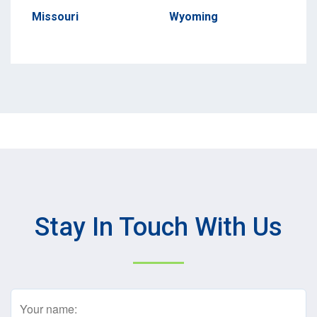
Missouri
Wyoming
Stay In Touch With Us
Name
(Required)