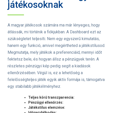
játékosoknak
A magyar játékosok számára ma már lényeges, hogy
átlássák, mi történik a fiókjukban. A Dashboard ezt az
szükségletet teljesíti. Nem egy egyszerű kimutatás,
hanem egy funkció, amivel megértheted a játékstílusod.
Megmutatja, mely játékok a preferenciáid, mennyi időt
fektetsz bele, és hogyan állsz a pénzügyek terén. A
részletes pénzügyi kép pedig segít a kiadások
ellenőrzésében. Végül is, ez a lehetőség a
felelősségteljes játék egyik aktív formája is, támogatva
egy stabilabb játékélményhez.
Teljes körű transzparencia:
Pénzügyi ellenőrzés:
Játékstílus elemzése:
Időgazdálkodás: