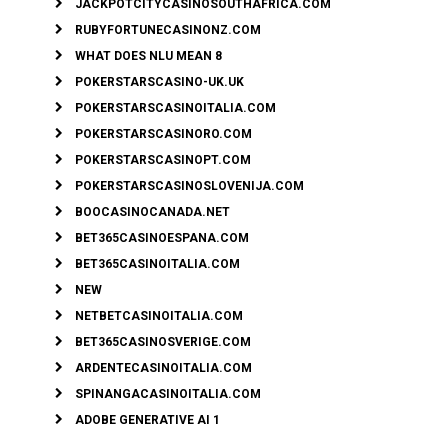
JACKPOTCITYCASINOSOUTHAFRICA.COM
RUBYFORTUNECASINONZ.COM
WHAT DOES NLU MEAN 8
POKERSTARSCASINO-UK.UK
POKERSTARSCASINOITALIA.COM
POKERSTARSCASINORO.COM
POKERSTARSCASINOPT.COM
POKERSTARSCASINOSLOVENIJA.COM
BOOCASINOCANADA.NET
BET365CASINOESPANA.COM
BET365CASINOITALIA.COM
NEW
NETBETCASINOITALIA.COM
BET365CASINOSVERIGE.COM
ARDENTECASINOITALIA.COM
SPINANGACASINOITALIA.COM
ADOBE GENERATIVE AI 1