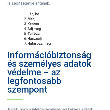
is segítséget jelentenek.
Lépj be
Menj
Keress
Adj meg
Tallózz
Használj
Határozz meg
Információbiztonság
és személyes adatok
védelme – az
legfontosabb
szempont
Tudjuk, hogy a játéktevékenységed kényes adatok.