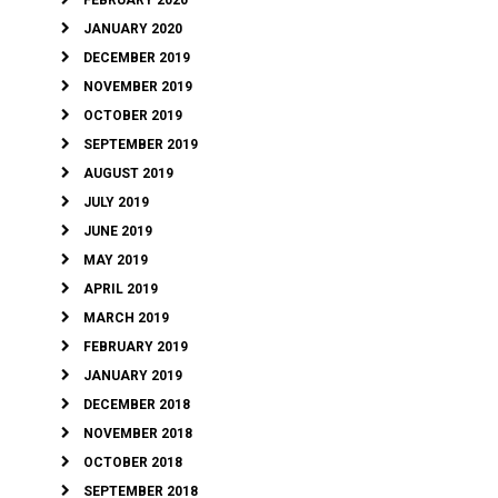
FEBRUARY 2020
JANUARY 2020
DECEMBER 2019
NOVEMBER 2019
OCTOBER 2019
SEPTEMBER 2019
AUGUST 2019
JULY 2019
JUNE 2019
MAY 2019
APRIL 2019
MARCH 2019
FEBRUARY 2019
JANUARY 2019
DECEMBER 2018
NOVEMBER 2018
OCTOBER 2018
SEPTEMBER 2018