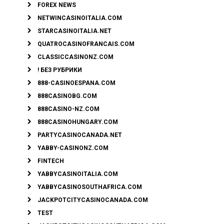
FOREX NEWS
NETWINCASINOITALIA.COM
STARCASINOITALIA.NET
QUATROCASINOFRANCAIS.COM
CLASSICCASINONZ.COM
! БЕЗ РУБРИКИ
888-CASINOESPANA.COM
888CASINOBG.COM
888CASINO-NZ.COM
888CASINOHUNGARY.COM
PARTYCASINOCANADA.NET
YABBY-CASINONZ.COM
FINTECH
YABBYCASINOITALIA.COM
YABBYCASINOSOUTHAFRICA.COM
JACKPOTCITYCASINOCANADA.COM
TEST