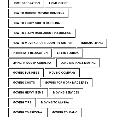
HOME DECORATION
HOME OFFICE
HOW TO CHOOSE MOVING COMPANY
HOW TO ENJOY SOUTH CAROLINA
HOW TO LEARN MORE ABOUT RELOCATION
HOW TO MOVE ACROSS COUNTRY SIMPLE
INDIANA LIVING
INTERSTATE RELOCATION
LIFE IN FLORIDA
LIVING IN SOUTH CAROLINA
LONG DISTANCE MOVING
MOVING BUSINESS
MOVING COMPANY
MOVING COSTS
MOVING FOR WORK MADE EASY
MOVING HEAVY ITEMS
MOVING SERVICES
MOVING TIPS
MOVING TO ALASKA
MOVING TO ARIZONA
MOVING TO IDAHO