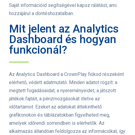
Saját információid segítségével kapsz rálátást, ami
hozzájárul a döntéshozatalban.
Mit jelent az Analytics
Dashboard és hogyan
funkcionál?
Az Analytics Dashboard a CrownPlay fiókod részeként
elérhető, védett adatmutató. Minden adatot rögzít: a
megtett fogadásaidat, a nyereményeidet, a játszott
játékok fajtáit, a pénzmozgásokat illetve az
időtartamot. Ezeket az adatokat áttekinthető
grafikonokon és táblázatokban figyelheted meg,
amelyek időrendi sorrendben is elérhetők. Az
alkalmazás állandóan feldolgozza az információkat, így