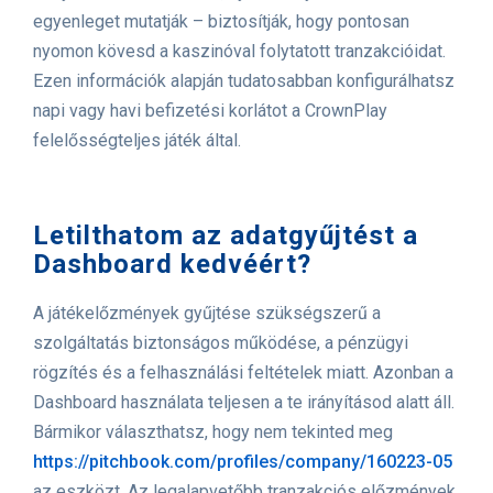
egyenleget mutatják – biztosítják, hogy pontosan
nyomon kövesd a kaszinóval folytatott tranzakcióidat.
Ezen információk alapján tudatosabban konfigurálhatsz
napi vagy havi befizetési korlátot a CrownPlay
felelősségteljes játék által.
Letilthatom az adatgyűjtést a
Dashboard kedvéért?
A játékelőzmények gyűjtése szükségszerű a
szolgáltatás biztonságos működése, a pénzügyi
rögzítés és a felhasználási feltételek miatt. Azonban a
Dashboard használata teljesen a te irányításod alatt áll.
Bármikor választhatsz, hogy nem tekinted meg
https://pitchbook.com/profiles/company/160223-05
az eszközt. Az legalapvetőbb tranzakciós előzmények,