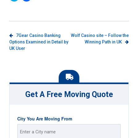
share
share
on
on
Twitter
Facebook
(Opens
(Opens
in
in
new
new
window)
window)
Post
7Gear Casino Banking
Wolf Casino site – Follow the
Options Examined in Detail by
Winning Path in UK
navigation
UK User
Get A Free Moving Quote
City You Are Moving From