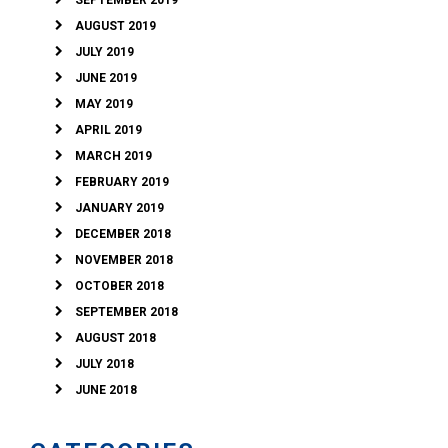
SEPTEMBER 2019
AUGUST 2019
JULY 2019
JUNE 2019
MAY 2019
APRIL 2019
MARCH 2019
FEBRUARY 2019
JANUARY 2019
DECEMBER 2018
NOVEMBER 2018
OCTOBER 2018
SEPTEMBER 2018
AUGUST 2018
JULY 2018
JUNE 2018