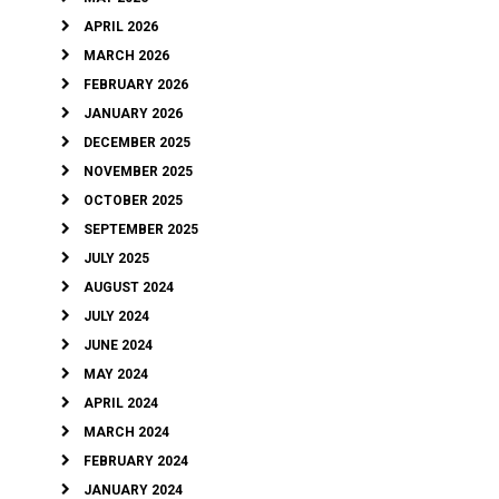
APRIL 2026
MARCH 2026
FEBRUARY 2026
JANUARY 2026
DECEMBER 2025
NOVEMBER 2025
OCTOBER 2025
SEPTEMBER 2025
JULY 2025
AUGUST 2024
JULY 2024
JUNE 2024
MAY 2024
APRIL 2024
MARCH 2024
FEBRUARY 2024
JANUARY 2024