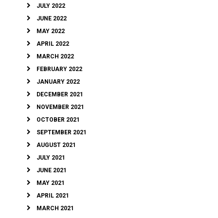
JULY 2022
JUNE 2022
MAY 2022
APRIL 2022
MARCH 2022
FEBRUARY 2022
JANUARY 2022
DECEMBER 2021
NOVEMBER 2021
OCTOBER 2021
SEPTEMBER 2021
AUGUST 2021
JULY 2021
JUNE 2021
MAY 2021
APRIL 2021
MARCH 2021