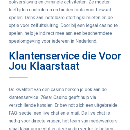
gokverslaving en criminele activiteiten. Ze moeten
leeftijden controleren en bieden tools voor bewust
spelen. Denk aan instelbare stortingslimieten en de
optie voor zelfuitsluiting. Door bij een legaal casino te
spelen, help je indirect mee aan een beschermdere
speelomgeving voor iedereen in Nederland.
Klantenservice die Voor
Jou Klaarstaat
De kwaliteit van een casino herken je ook aan de
klantenservice. 7Gear Casino geeft hulp via
verschillende kanalen. Er bevindt zich een uitgebreide
FAQ-sectie, een live chat en e-mail. De live chat is
nuttig voor directe vragen; het team van medewerkers
staat klaar om je vlot en deskundig verder te helpen.