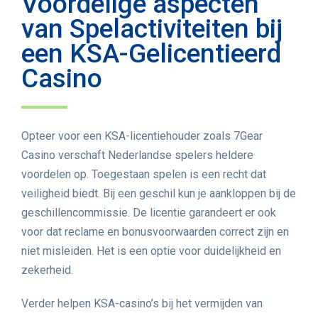
Voordelige aspecten
van Spelactiviteiten bij
een KSA-Gelicentieerd
Casino
Opteer voor een KSA-licentiehouder zoals 7Gear
Casino verschaft Nederlandse spelers heldere
voordelen op. Toegestaan spelen is een recht dat
veiligheid biedt. Bij een geschil kun je aankloppen bij de
geschillencommissie. De licentie garandeert er ook
voor dat reclame en bonusvoorwaarden correct zijn en
niet misleiden. Het is een optie voor duidelijkheid en
zekerheid.
Verder helpen KSA-casino’s bij het vermijden van