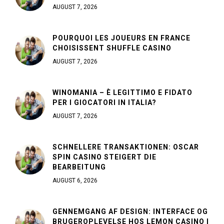
AUGUST 7, 2026
POURQUOI LES JOUEURS EN FRANCE
CHOISISSENT SHUFFLE CASINO
AUGUST 7, 2026
WINOMANIA – È LEGITTIMO E FIDATO
PER I GIOCATORI IN ITALIA?
AUGUST 7, 2026
SCHNELLERE TRANSAKTIONEN: OSCAR
SPIN CASINO STEIGERT DIE
BEARBEITUNG
AUGUST 6, 2026
GENNEMGANG AF DESIGN: INTERFACE OG
BRUGEROPLEVELSE HOS LEMON CASINO I