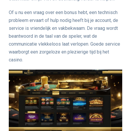
Of u nu een vraag over een bonus hebt, een technisch
probleem ervaart of hulp nodig heeft bij je account, de
service is vriendelijk en vakbekwaam. De vraag wordt
beantwoord in de taal van de speler, wat de
communicatie vlekkeloos laat verlopen. Goede service
waarborgt een zorgeloze en plezierige tijd bij het
casino.