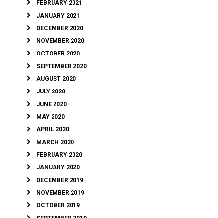
FEBRUARY 2021
JANUARY 2021
DECEMBER 2020
NOVEMBER 2020
OCTOBER 2020
SEPTEMBER 2020
AUGUST 2020
JULY 2020
JUNE 2020
MAY 2020
APRIL 2020
MARCH 2020
FEBRUARY 2020
JANUARY 2020
DECEMBER 2019
NOVEMBER 2019
OCTOBER 2019