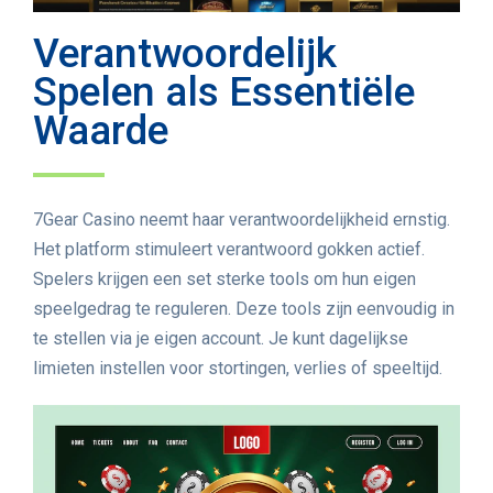
Verantwoordelijk
Spelen als Essentiële
Waarde
7Gear Casino neemt haar verantwoordelijkheid ernstig.
Het platform stimuleert verantwoord gokken actief.
Spelers krijgen een set sterke tools om hun eigen
speelgedrag te reguleren. Deze tools zijn eenvoudig in
te stellen via je eigen account. Je kunt dagelijkse
limieten instellen voor stortingen, verlies of speeltijd.