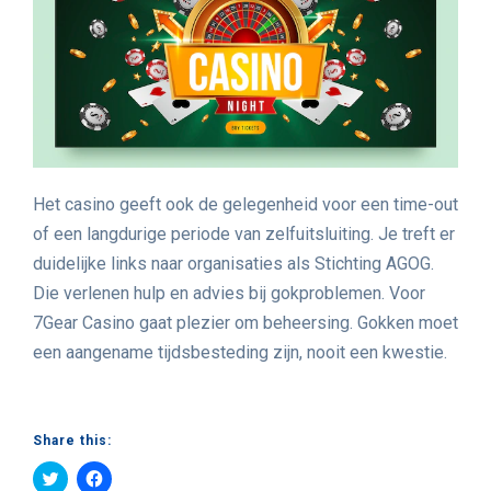
Het casino geeft ook de gelegenheid voor een time-out
of een langdurige periode van zelfuitsluiting. Je treft er
duidelijke links naar organisaties als Stichting AGOG.
Die verlenen hulp en advies bij gokproblemen. Voor
7Gear Casino gaat plezier om beheersing. Gokken moet
een aangename tijdsbesteding zijn, nooit een kwestie.
Share this:
Click
Click
to
to